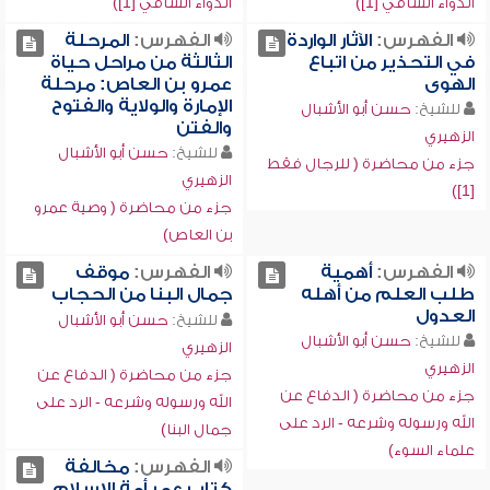
الدواء الشافي [1])
الدواء الشافي [1])
الفهرس:
الآثار الواردة
الفهرس:
المرحلة
في التحذير من اتباع
الثالثة من مراحل حياة
الهوى
عمرو بن العاص: مرحلة
الإمارة والولاية والفتوح
للشيخ:
حسن أبو الأشبال
والفتن
الزهيري
للشيخ:
حسن أبو الأشبال
جزء من محاضرة ( للرجال فقط
الزهيري
[1])
جزء من محاضرة ( وصية عمرو
بن العاص)
الفهرس:
أهمية
الفهرس:
موقف
طلب العلم من أهله
جمال البنا من الحجاب
العدول
للشيخ:
حسن أبو الأشبال
للشيخ:
حسن أبو الأشبال
الزهيري
الزهيري
جزء من محاضرة ( الدفاع عن
جزء من محاضرة ( الدفاع عن
الله ورسوله وشرعه - الرد على
الله ورسوله وشرعه - الرد على
جمال البنا)
علماء السوء)
الفهرس:
مخالفة
كتاب عمر أمة الإسلام