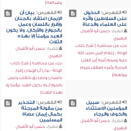
وشرائعه)
الفهرس:
الدخول
الفهرس:
بيان أن
على السلاطين وأثره
الإيمان اعتقاد بالجنان
على العلماء والدعاة
وإقرار باللسان وعمل
بالجوارح والأركان، ولا يكون
للشيخ:
حسن أبو الأشبال
العبد مؤمناً إلا بهذه
الزهيري
الثلاث
جزء من محاضرة ( شرح كتاب
للشيخ:
حسن أبو الأشبال
الإبانة - إعلام النبي صلى الله
الزهيري
عليه وسلم أمته أمر الفتن
جزء من محاضرة ( شرح كتاب
الجارية وأمره العقلاء بلزوم
الإبانة - بيان أن الإيمان إقرار
بيوتهم)
باللسان وتصديق بالقلب وعمل
بالجوارح ولا يكون العبد مؤمنًا إلا
بهذه الثلاث)
الفهرس:
سبيل
الفهرس:
التحذير
المؤمنين الاستثناء
من مقولة المرجئة
والخوف والرجاء
بكمال إيمان عصاة
المسلمين
للشيخ:
حسن أبو الأشبال
للشيخ:
حسن أبو الأشبال
الزهيري