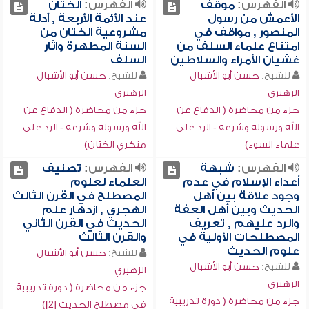
الفهرس:
موقف
الفهرس:
الختان
الأعمش من رسول
عند الأئمة الأربعة , أدلة
المنصور , مواقف في
مشروعية الختان من
امتناع علماء السلف من
السنة المطهرة وآثار
غشيان الأمراء والسلاطين
السلف
للشيخ:
حسن أبو الأشبال
للشيخ:
حسن أبو الأشبال
الزهيري
الزهيري
جزء من محاضرة ( الدفاع عن
جزء من محاضرة ( الدفاع عن
الله ورسوله وشرعه - الرد على
الله ورسوله وشرعه - الرد على
علماء السوء)
منكري الختان)
الفهرس:
شبهة
الفهرس:
تصنيف
أعداء الإسلام في عدم
العلماء لعلوم
وجود علاقة بين أهل
المصطلح في القرن الثالث
الحديث وبين أهل العفة
الهجري , ازدهار علم
والرد عليهم , تعريف
الحديث في القرن الثاني
المصطلحات الأولية في
والقرن الثالث
علوم الحديث
للشيخ:
حسن أبو الأشبال
للشيخ:
حسن أبو الأشبال
الزهيري
الزهيري
جزء من محاضرة ( دورة تدريبية
جزء من محاضرة ( دورة تدريبية
في مصطلح الحديث [2])