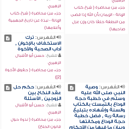
الزهيري
الزهيري
جزء من محاضرة ( شرح كتاب
جزء من محاضرة ( شرح كتاب
الإبانة - الإيمان بأن الله إذا قضى
الإبانة - نبذة عن تاريخ الجهمية
من النطفة خلقًا كان وإن عزل
وأعلامها)
صاحبها)
الفهرس:
ترك
الاستخفاف بالإخوان ,
آداب الصحبة والأخوة
للشيخ:
حسن أبو الأشبال
الزهيري
جزء من محاضرة ( حقوق الأخوة
[2])
الفهرس:
وصية
الفهرس:
حكم حل
النبي صلى الله عليه
عقد النكاح بين
وسلم في خطبة حجة
الزوجين , الأسئلة
الوداع بالتمسك بالكتاب
للشيخ:
حسن أبو الأشبال
والسنة وإشهاده بتبليغ
الزهيري
رسالة ربه , فضل خطبة
جزء من محاضرة ( ندوة حول
حجة الوداع ومكانتها
قانون الخلع)
وبيان ما فيها من الأحكام