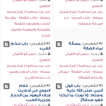
الزهيري
الزهيري
جزء من محاضرة ( شرح صحيح
جزء من محاضرة ( شرح صحيح
مسلم - كتاب الحدود - حد
مسلم - كتاب اللقطة - مقدمة
السرقة ونصابها‏)
الكتاب والتعريف باللقطة
والضيافة والمواساة بفضول
المال)
الفهرس:
مسألة
الفهرس:
باب حكم
نماء الضالة
الفيء
للشيخ:
حسن أبو الأشبال
للشيخ:
حسن أبو الأشبال
الزهيري
الزهيري
جزء من محاضرة ( شرح صحيح
جزء من محاضرة ( شرح صحيح
مسلم - كتاب اللقطة - مسائل
مسلم - كتاب الجهاد والسير -
وأحكام اللقطة)
باب حكم الفيء)
الفهرس:
باب قول
الفهرس:
كلام
النبي صلى الله عليه
النووي في أحاديث
وسلم: (لا نورث، ما تركنا
إجلاء اليهود من الحجاز
فهو صدقة)
وجزيرة العرب
للشيخ:
حسن أبو الأشبال
للشيخ:
حسن أبو الأشبال