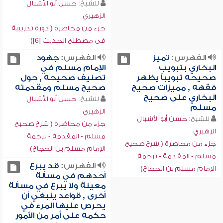
للشيخ:
حسن أبو الأشبال
الزهيري
جزء من محاضرة ( دورة تدريبية
في مصطلح الحديث [6])
الفهرس:
تميز
الفهرس:
جهود
البخاري بتبويب
الإمام مسلم في
صحيحه تبويباً يظهر
تصنيف صحيحه , حول
فقهه , مميزات صحيح
صحيح مسلم ومقدمته
البخاري على صحيح
للشيخ:
حسن أبو الأشبال
مسلم
الزهيري
للشيخ:
حسن أبو الأشبال
جزء من محاضرة ( شرح صحيح
الزهيري
مسلم - المقدمة - ترجمة
جزء من محاضرة ( شرح صحيح
الإمام مسلم بن الحجاج)
مسلم - المقدمة - ترجمة
الفهرس:
قد يبرع
الإمام مسلم بن الحجاج)
أحدهم في مسألة
معينة ولا يبرع في مسألة
أخرى , قواعد ينبغي أن
يحرص عليها المرء في
حكمه على أمر من الأمور