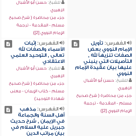
للشيخ:
حسن أبو الأشبال
الزهيري
جزء من محاضرة ( شرح صحيح
مسلم - المقدمة - ترجمة
الإمام النووي [2])
الفهرس:
تأويل
الفهرس:
إثبات
الإمام النووي بعض
الأسماء والصفات لله
الصفات تنزيهاً لله ,
تعالى , التوحيد العلمي
التأصيلات التي ينبني
الاعتقادي
عليها بيان عقيدة الإمام
للشيخ:
حسن أبو الأشبال
النووي
الزهيري
للشيخ:
حسن أبو الأشبال
جزء من محاضرة ( شرح صحيح
الزهيري
مسلم - كتاب الإيمان - معنى
جزء من محاضرة ( شرح صحيح
شهادة التوحيد)
مسلم - المقدمة - ترجمة
الفهرس:
مذهب
الإمام النووي [2])
أهل السنة والجماعة
في الإيمان , شرح حديث
جبريل عليه السلام في
بيان مراتب الدين