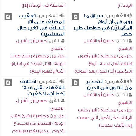
الإيمان)
المرجئة في الإيمان [1])
الفهرس:
سياق ما
الفهرس:
تعقيب
روي في أن أرواح
المصنف على آثار
المؤمنين في حواصل طير
السلف في تغير حال
خضر
المسلمين
للشيخ:
حسن أبو الأشبال
للشيخ:
حسن أبو الأشبال
الزهيري
الزهيري
جزء من محاضرة ( شرح أصول
جزء من محاضرة ( شرح كتاب
اعتقاد أهل السنة - أرواح
الإبانة - الآثار الواردة في افتراق
المؤمنين أين تكون بعد الموت)
الأمة وظهور البدع)
الفهرس:
التحذير
الفهرس:
اختلاف
من التلون في الدين
الفقهاء يقال فيه:
أخطأت، لا كفرت
للشيخ:
حسن أبو الأشبال
للشيخ:
حسن أبو الأشبال
الزهيري
الزهيري
جزء من محاضرة ( شرح كتاب
جزء من محاضرة ( شرح كتاب
الإبانة - ذكر الأخبار التي دفعت
الإبانة - التحذير من الاستماع
إلى تأليف الكتاب)
لأقوام يريدون نقض الإسلام