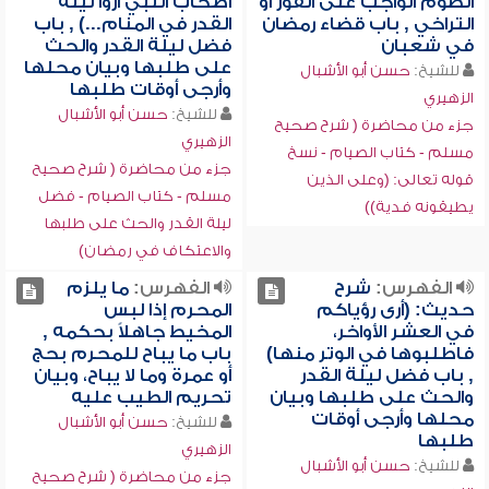
الصوم الواجب على الفور أو
أصحاب النبي أروا ليلة
التراخي , باب قضاء رمضان
القدر في المنام...) , باب
في شعبان
فضل ليلة القدر والحث
على طلبها وبيان محلها
للشيخ:
حسن أبو الأشبال
وأرجى أوقات طلبها
الزهيري
للشيخ:
حسن أبو الأشبال
جزء من محاضرة ( شرح صحيح
الزهيري
مسلم - كتاب الصيام - نسخ
جزء من محاضرة ( شرح صحيح
قوله تعالى: (وعلى الذين
مسلم - كتاب الصيام - فضل
يطيقونه فدية))
ليلة القدر والحث على طلبها
والاعتكاف في رمضان)
الفهرس:
شرح
الفهرس:
ما يلزم
حديث: (أرى رؤياكم
المحرم إذا لبس
في العشر الأواخر،
المخيط جاهلاً بحكمه ,
فاطلبوها في الوتر منها)
باب ما يباح للمحرم بحج
, باب فضل ليلة القدر
أو عمرة وما لا يباح، وبيان
والحث على طلبها وبيان
تحريم الطيب عليه
محلها وأرجى أوقات
للشيخ:
حسن أبو الأشبال
طلبها
الزهيري
للشيخ:
حسن أبو الأشبال
جزء من محاضرة ( شرح صحيح