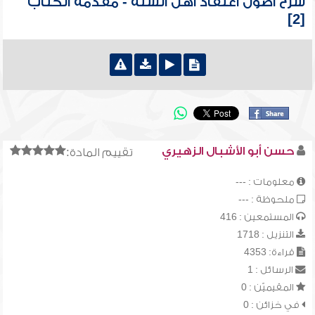
شرح أصول اعتقاد أهل السنة - مقدمة الكتاب
[2]
حسن أبو الأشبال الزهيري
تقييم المادة:
معلومات : ---
ملحوظة : ---
المستمعين : 416
التنزيل : 1718
قراءة: 4353
الرسائل : 1
المقيميّن : 0
في خزائن : 0