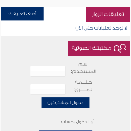
أضف تعليقك
تعليقات الزوار
لا توجد تعليقات حتى الآن
مكتبتك الصوتية
اسم
المستخدم:
كـلـــمـة
الـمـــــرور:
دخول المشتركين
أو الدخول بحساب