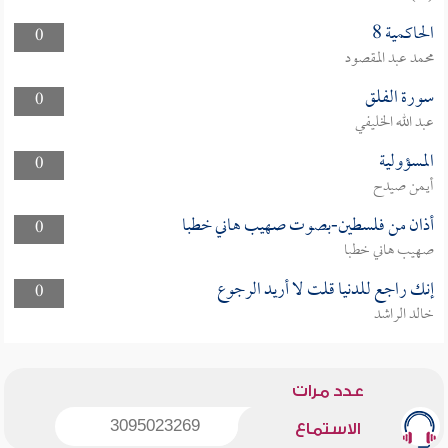
الحاكمية 8
0
محمد عبد المقصود
سورة الفلق
0
عبد الله الخليفي
المسؤولية
0
أيمن صيدح
أذان من فلسطين-بصوت صهيب هاني خطبا
0
صهيب هاني خطبا
إنك راجع للدنيا قلت لا أريد الرجوع
0
خالد الراشد
عدد مرات
3095023269
الاستماع