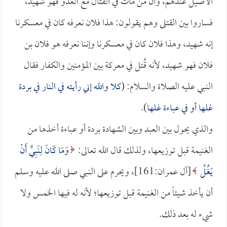
الأصيل عندهم، وأن من مات في القتال مع العدو فهو شهيد،
فساروا بين القتلى وهم يقولون: هذا فلان نعرفه كان في معسكرنا
إنه شهيد، وهذا فلان كان في معسكرنا وإننا نعرفه هو فلان بن
فلان فهو شهيد، لأنه قُتل في معركة بين المؤمنين والكفار فقال
النبي عليه الصلاة والسلام: (
كلا والله إني رأيته في النار في بردة
غلها أو في عباءة غلها
).
والذي يحول بين العبد وبين الشهادة بردة أو عباءة أخذها من
الغنيمة قبل توزيعها، ولذلك قال الله تعالى:
وَمَا كَانَ لِنَبِيٍّ أَنْ
يَغُلَّ
[آل عمران:161]، ويحرم على النبي صلى الله عليه وسلم
أن يأخذ شيئاً من الغنيمة قبل توزيعها؛ لأنه له فيها الخمس ولا
شيء له بعد ذلك.