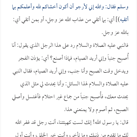
وسلم فقال: والله إني لأرجو أن أكون أخشاكم لله وأعلمكم بما
أتقيه
)] أي: بما أتقي من عذاب الله عز وجل، أو بمن أتقي أي:
بالله عز وجل.
فالنبي عليه الصلاة والسلام رد على هذا الرجل الذي يقول: أنا
أُصبح جنباً وإني أريد الصيام، فماذا أصنع؟ أي: يؤذن الفجر
ويدخل وقت الصبح وأنا جنب، وإني أريد الصيام، فقال النبي
عليه الصلاة والسلام لهذا السائل: وأنا يحدث لي مثل الذي
يحدث معك، فأُصبح جنباً من جماع غير احتلام فأغتسل وأصلي
الصبح، ثم أصوم ولا يمنعني هذا.
قال: يا رسول الله! إنك لست كهيئتنا، أنت رجل قد غفر الله
لك ما تقدم من ذنبك وما تأخر، وأنت خير الخلق، وأنت أول