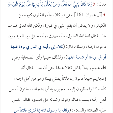
فقال:
وَمَا كَانَ لِنَبِيٍّ أَنْ يَغُلَّ وَمَنْ يَغْلُلْ يَأْتِ بِمَا غَلَّ يَوْمَ الْقِيَامَةِ
[آل عمران:161] حتى لو كان نبياً، والغلول كبيرة من
الكبائر، ولا يمكن أن يقع النبي في كبيرة، ولكن الله تعالى ضرب
هذا المثال لفظاعة الغلول، وأنه مهلك، وأنه حائل بين العبد وبين
دخوله الجنة، ولذلك قال: (
كلا، إني رأيته في النار في بردة غلها
أو في عباءة أو شملة غلها
)، ولذلك حينما رأى الصحابة رضي
الله عنهم رجلاً يقاتل قتالاً عنيفاً حتى أن هذا القتال أثار
إعجابهم جميعاً قالوا: إن فلاناً يمشي بيننا وهو من أهل الجنة،
كأنهم كانوا ينظرون إليه ويعجبون به أيما إعجاب، يظنون أنه من
أهل الجنة، بسبب قتاله وقوته وشدته على العدو، فقالوا للنبي
عليه الصلاة والسلام: (
والله يا رسول الله إنا لنرى فلاناً من