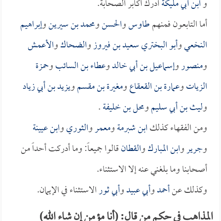
و
ابن أبي مليكة
أدرك أكابر الصحابة.
أما التابعون فمنهم
طاوس
و
الحسن
و
محمد بن سيرين
و
إبراهيم
النخعي
و
أبو البختري سعيد بن فيروز
و
الضحاك
و
الأعمش
و
منصور
و
إسماعيل بن أبي خالد
و
عطاء بن السائب
و
حمزة
الزيات
و
عمارة بن القعقاع
و
مغيرة بن مقسم
و
يزيد بن أبي زياد
و
ليث بن أبي سليم
و
محل بن خليفة
.
ومن الفقهاء كذلك
ابن شبرمة
و
معمر
و
الثوري
و
ابن عيينة
و
جرير
و
ابن المبارك
و
القطان
قالوا جميعاً: وما أدركت أحداً من
أصحابنا وما بلغني عنه إلا الاستثناء.
وكذلك عن
أحمد
و
أبي عبيد
و
أبي ثور
الاستثناء في الإيمان.
المذاهب في حكم من قال: (أنا مؤمن إن شاء الله)