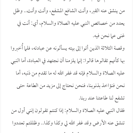
من ينشق عنه القبر، وأنت الشافع المشفع، وأنت وأنت.. وظل
يعدد من خصائص النبي عليه الصلاة والسلام، أي: أنت في
غنى عما نحن فيه.
وقصة الثلاثة الذين أتوا إلى بيته يسألونه عن عبادته، فلما أُخبروا
بها كأنهم تقالوها قالوا: إنما يلزمنا أن نجتهد في العبادة، أما النبي
عليه الصلاة والسلام فإنه قد غفر الله له ما تقدم من ذنبه، أما
نحن فنؤاخذ بذنوبنا، فنحن نحتاج إلى مزيد من الطاعة حتى
تشفع لنا طاعتنا عند ربنا.
فقال النبي عليه الصلاة والسلام: إذا كنتم تقولون إنني أول من
تنشق عنه الأرض وقد غفر الله لي وكذا وكذا.. وظللتم تعددوا