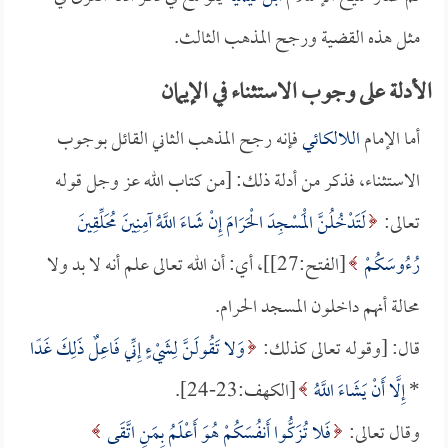
مثل هذه القضية ورجح المذهب الثالث.
الأدلة على وجوب الاستثناء في الإيمان
أما الإمام
اللالكائي
فإنه رجح المذهب الثاني القائل بوجوب
الاستثناء، فذكر من أدلة ذلك: [من كتاب الله عز وجل قوله
تعالى:
لَتَدْخُلُنَّ الْمَسْجِدَ الْحَرَامَ إِنْ شَاءَ اللَّهُ آمِنِينَ مُحَلِّقِينَ
رُءُوسَكُمْ
[الفتح:27]]، أي: أن الله تعالى علم أنه لا بد ولا
محالة أنهم داخلون المسجد الحرام.
قال: [وقوله تعالى كذلك:
وَلا تَقُولَنَّ لِشَيْءٍ إِنِّي فَاعِلٌ ذَلِكَ غَدًا
*
إِلَّا أَنْ يَشَاءَ اللَّهُ
[الكهف:23-24].
وقال تعالى:
فَلا تُزَكُّوا أَنفُسَكُمْ هُوَ أَعْلَمُ بِمَنِ اتَّقَى