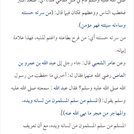
صلى الله عليه وسلم قام في مثل مقامي هذا، أي: صعد المنبر
فخطب الناس ووعظهم فكان فيما قال: (
من سرته حسنته
وساءته سيئته فهو مؤمن
).
من سرته حسنته أي: من فرح بطاعته واغتم لذنبه، فهذا علامة
إيمانه.
وعن
عامر الشعبي
قال: جاء رجل إلى
عبد الله بن عمرو بن
العاص
رضي الله عنهما فقال له: أخبرني ما حفظت من رسول
الله صلى الله عليه وسلم؟ فقال
عبد الله
: سمعته صلى الله عليه
وسلم يقول: (
المسلم من سلم المسلمون من لسانه ويده،
والمهاجر من هجر ما نهى الله عنه
)].
المسلم من سلم المسلمون من لسانه ويده، مع أن تعريف