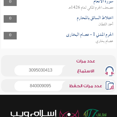
سورة الأنعام
0
مصحف الحرم المكي لعام 1426هـ
اختلاط السائق بالمحارم
0
أحمد القطان
الحرم المدني 1 - عصام البخارى
0
عصام بخاري
عدد مرات
3095030413
الاستماع
عدد مرات الحفظ
840009095