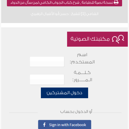
نسخة نصية للطباعة , شرح كتاب الجواب الكافي لمن سأل عن الدواء
الشافي [1] للشيخ : حسن أبو الأشبال الزهيري
مكتبتك الصوتية
اسم
المستخدم:
كـلـــمـة
الـمـــــرور:
دخول المشتركين
أو الدخول بحساب