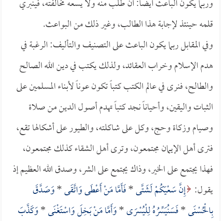
وربما يكون الباعث أيضاً: أن طلب منه ولا يسعه مخالفته، فينبري
قلمه حينئذ لإجابة هذا الطالب، وغير ذلك من البواعث.
وفي المقابل ربما يكون الباعث على التصنيف والتأليف: الرغبة في
هدم الإسلام وخراب العقائد، ولذلك يكتب في دين الله الصالح
والطالح، فنرى في عالم الكتب كتباً تكون عوناً لأبناء المسلمين على
الثبات واليقين، وأحياناً نجد كتباً تهدم أصول الدين من صلاة
وصيام وزكاة وحج، وكل على شاكلته، والطيور على أشكالها تقع،
فترى أهل الإيمان مجتمعون، وترى أهل الشقاء كذلك مجتمعون،
فهذا يجتمع على الخير، وذاك يجتمع على الشر، وصدق الله العظيم إذ
يقول:
إِنَّ سَعْيَكُمْ لَشَتَّى
*
فَأَمَّا مَنْ أَعْطَى وَاتَّقَى
*
وَصَدَّقَ
بِالْحُسْنَى
*
فَسَنُيَسِّرُهُ لِلْيُسْرَى
*
وَأَمَّا مَنْ بَخِلَ وَاسْتَغْنَى
*
وَكَذَّبَ