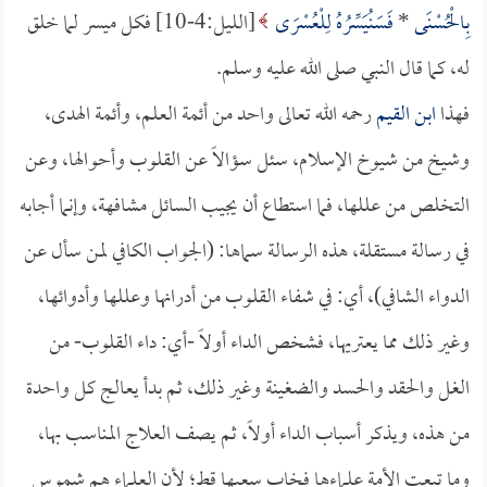
بِالْحُسْنَى
*
فَسَنُيَسِّرُهُ لِلْعُسْرَى
[الليل:4-10] فكل ميسر لما خلق
له، كما قال النبي صلى الله عليه وسلم.
فهذا
ابن القيم
رحمه الله تعالى واحد من أئمة العلم، وأئمة الهدى،
وشيخ من شيوخ الإسلام، سئل سؤالاً عن القلوب وأحوالها، وعن
التخلص من عللها، فما استطاع أن يجيب السائل مشافهة، وإنما أجابه
في رسالة مستقلة، هذه الرسالة سماها: (الجواب الكافي لمن سأل عن
الدواء الشافي)، أي: في شفاء القلوب من أدرانها وعللها وأدوائها،
وغير ذلك مما يعتريها، فشخص الداء أولاً -أي: داء القلوب- من
الغل والحقد والحسد والضغينة وغير ذلك، ثم بدأ يعالج كل واحدة
من هذه، ويذكر أسباب الداء أولاً، ثم يصف العلاج المناسب بها،
وما تبعت الأمة علماءها فخاب سعيها قط؛ لأن العلماء هم شموس