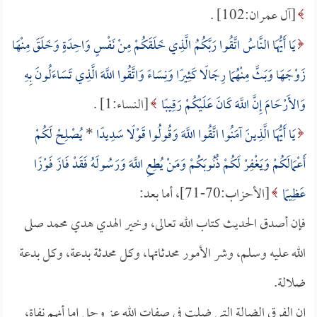
[آل عمران:102] .
يَا أَيُّهَا النَّاسُ اتَّقُوا رَبَّكُمُ الَّذِي خَلَقَكُمْ مِنْ نَفْسٍ وَاحِدَةٍ وَخَلَقَ مِنْهَا
زَوْجَهَا وَبَثَّ مِنْهُمَا رِجَالًا كَثِيرًا وَنِسَاءً وَاتَّقُوا اللَّهَ الَّذِي تَسَاءَلُونَ بِهِ
وَالأَرْحَامَ إِنَّ اللَّهَ كَانَ عَلَيْكُمْ رَقِيبًا
[النساء:1] .
يَا أَيُّهَا الَّذِينَ آمَنُوا اتَّقُوا اللَّهَ وَقُولُوا قَوْلًا سَدِيدًا
*
يُصْلِحْ لَكُمْ
أَعْمَالَكُمْ وَيَغْفِرْ لَكُمْ ذُنُوبَكُمْ وَمَنْ يُطِعِ اللَّهَ وَرَسُولَهُ فَقَدْ فَازَ فَوْزًا
عَظِيمًا
[الأحزاب:70-71]، أما بعد:
فإن أصدق الحديث كتاب الله تعالى، وخير الهدي هدي محمد صلى
الله عليه وسلم، وشر الأمور محدثاتها، وكل محدثة بدعة، وكل بدعة
ضلالة.
إن الفرق الضالة التي ضلت في صفات الله عز وجل إما أنهم نفاة،