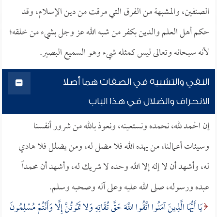
الصنفين، والمشبهة من الفرق التي مرقت من دين الإسلام، وقد
حكم أهل العلم والدين بكفر من شبه الله عز وجل بشيء من خلقه؛
لأنه سبحانه وتعالى ليس كمثله شيء وهو السميع البصير.
النفي والتشبيه في الصفات هما أصلا
الانحراف والضلال في هذا الباب
إن الحمد لله، نحمده ونستعينه، ونعوذ بالله من شرور أنفسنا
وسيئات أعمالنا، من يهده الله فلا مضل له، ومن يضلل فلا هادي
له، وأشهد أن لا إله إلا الله وحده لا شريك له، وأشهد أن محمداً
عبده ورسوله، صلى الله عليه وعلى آله وصحبه وسلم.
يَا أَيُّهَا الَّذِينَ آمَنُوا اتَّقُوا اللَّهَ حَقَّ تُقَاتِهِ وَلا تَمُوتُنَّ إِلَّا وَأَنْتُمْ مُسْلِمُونَ