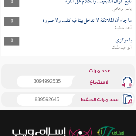
تابع أقوال التابعين , والكلام على النوء
0
ياسر برهامي
ما جاء أن الملائكة لا تدخل بيتا فيه كلب ولا صورة
0
أحمد حطيبة
يا مركزي
0
أبو عبد الملك
عدد مرات
3094992535
الاستماع
عدد مرات الحفظ
839592645