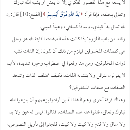
لا يسعه مع هذا القصور الفكري إلا أن يمثل أو يشبه الله تبارك
وتعالى بخلقه، فإذا قرأ:
يَدُ اللَّهِ فَوْقَ أَيْدِيهِمْ
[الفتح:10] قال: إن
لله تعالى يداً كيدي، وساقاً كساقي، وعيناً كعيني.
وقلنا من باب اللزوم: إذا كانت هذه الصفات الثابتة لله عز وجل
هي كصفات المخلوقين فيلزم من ذلك أن نقول: إن الذات تشبه
ذوات المخلوقين، ومن هنا وقعوا في اضطراب وحيرة شديدة، لأنهم
لا يقولون بتماثل ولا بتشابه الذات، فكيف تختلف الذات وتتحد
الصفات مع صفات المخلوقين؟
وهناك فرقة أخرى وهم النفاة الذين أرادوا بزعمهم أن ينزهوا الله
تبارك وتعالى، فنفوا عنه هذه الصفات، فقالوا: ليس له عين ولا يد
ولا ساق ولا قدم ولا كيت ولا كيت، فلجئوا إلى تأويل النصوص،