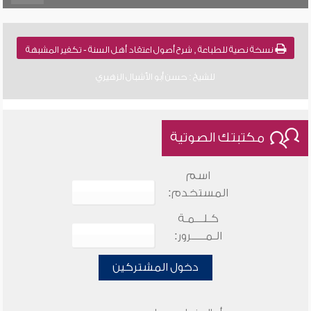
نسخة نصية للطباعة , شرح أصول اعتقاد أهل السنة - تكفير المشبهة
للشيخ : حسن أبو الأشبال الزهيري
مكتبتك الصوتية
اسم
المستخدم:
كـلـــمـة
الـمـــــرور:
دخول المشتركين