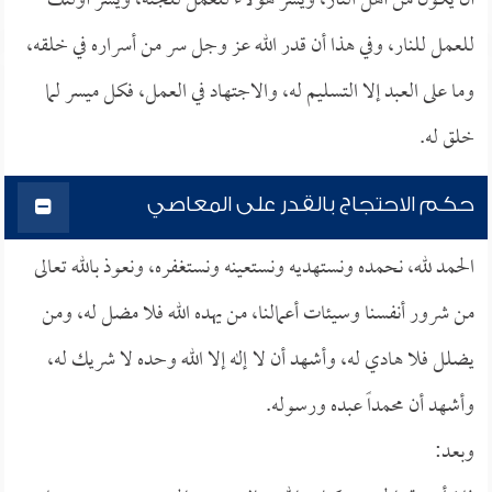
أن يكون من أهل النار، ويسر هؤلاء للعمل للجنة، ويسر أولئك
للعمل للنار، وفي هذا أن قدر الله عز وجل سر من أسراره في خلقه،
وما على العبد إلا التسليم له، والاجتهاد في العمل، فكل ميسر لما
خلق له.
حكم الاحتجاج بالقدر على المعاصي
الحمد لله، نحمده ونستهديه ونستعينه ونستغفره، ونعوذ بالله تعالى
من شرور أنفسنا وسيئات أعمالنا، من يهده الله فلا مضل له، ومن
يضلل فلا هادي له، وأشهد أن لا إله إلا الله وحده لا شريك له،
وأشهد أن محمداً عبده ورسوله.
وبعد: