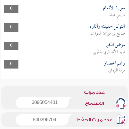
سورة الأنعام
0
فارس عباد
التوكل حقيقته وآثاره
0
صالح بن فوزان الفوزان
مرض الكبر
0
فريد الأنصاري المغربي
رغم الحصار
0
فرقة الروابي
عدد مرات
3095054401
الاستماع
عدد مرات الحفظ
840296704