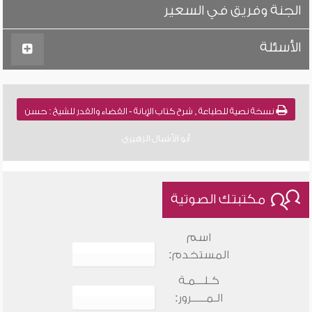
الجنة وفريق في السعير
الأسئلة
نسخة نصية للطباعة , شرح كتاب الإبانة - القضاء والقدر للشيخ : حسن
أبو الأشبال الزهيري
مكتبتك الصوتية
اسم
المستخدم:
كـلـــمـة
الـمـــــرور: