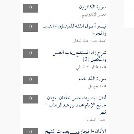
سورة الكافرون
0
معمر الإندونيسي
تيسير أصول الفقه للمبتدئين - الندب
0
والمحرم
محمد حسن عبد الغفار
شرح زاد المستقنع_باب الغسل
0
والتكفين [2]
محمد مختار الشنقيطي
سورة الذاريات
0
محمد جبريل
أذان - بصوت حسن خلفان. مؤذن
0
جامع الإمام محمد بن عبدالوهاب –
قطر
حسن خلفان
الأذان -الحجازي__ بصوت الشيخ
0