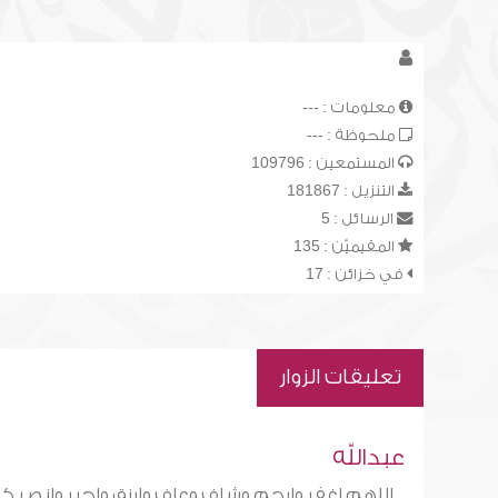
معلومات : ---
ملحوظة : ---
المستمعين : 109796
التنزيل : 181867
الرسائل : 5
المقيميّن : 135
في خزائن : 17
تعليقات الزوار
عبدالله
اللهم اغفر وارحم وشاف وعاف وارزق واجبر وانصر كل