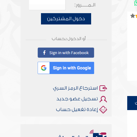
الـمـــــرور:
دخول المشتركين
أو الدخول بحساب
استرجاع الرمز السري
تسجيل عضو جديد
إعادة تفعيل حساب