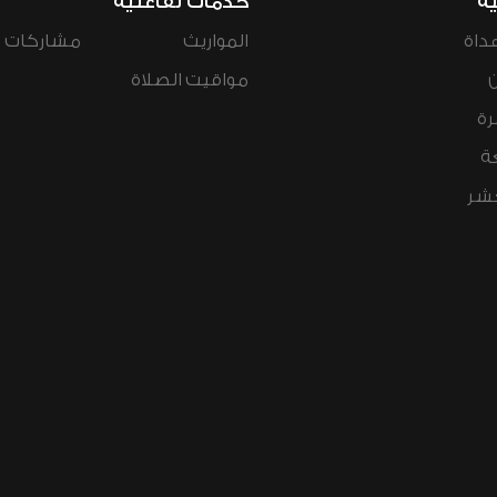
ية
خدمات تفاعلية
داة
المواريث
مشاركات ال
مواقيت الصلاة
رة
ة
عشر