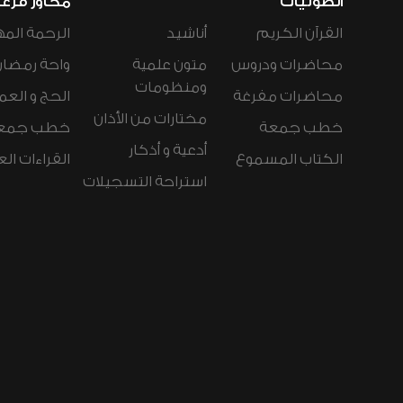
الصوتيات
محاور فرع
القرآن الكريم
أناشيد
الرحمة المه
محاضرات ودروس
متون علمية
واحة رمضان
ومنظومات
محاضرات مفرغة
الحج و العم
مختارات من الأذان
خطب جمعة
خطب جمع
أدعية و أذكار
الكتاب المسموع
القراءات ال
استراحة التسجيلات