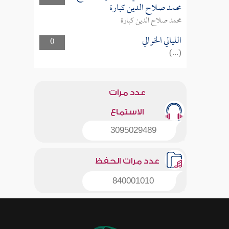
محمد صلاح الدين كبارة
محمد صلاح الدين كبارة
الليالي الخوالي
0
(...)
عدد مرات
الاستماع
3095029489
عدد مرات الحفظ
840001010