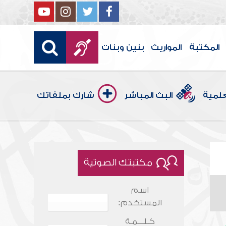
المكتبة
المواريث
بنين وبنات
علمية
البث المباشر
شارك بملفاتك
مكتبتك الصوتية
اسم
المستخدم:
كـلـــمـة