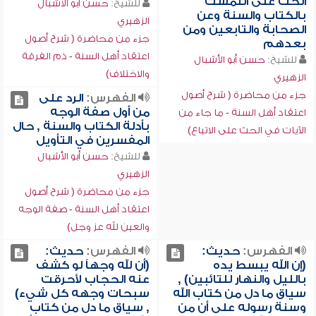
الحث على التمسك
للشيخ:
حسن أبو الأشبال
بالكتاب والسنة وعن
الزهيري
الصحابة والتابعين ومن
جزء من محاضرة ( شرح أصول
بعدهم
اعتقاد أهل السنة - ذم الفرقة
للشيخ:
حسن أبو الأشبال
والاختلاف)
الزهيري
جزء من محاضرة ( شرح أصول
الفهرس:
الرد على
من أول صفة الوجه
اعتقاد أهل السنة - ما جاء من
بأدلة الكتاب والسنة , حال
الآيات في الحث على الاتباع)
المفسرين في التأويل
للشيخ:
حسن أبو الأشبال
الزهيري
جزء من محاضرة ( شرح أصول
اعتقاد أهل السنة - صفة الوجه
والعين لله عز وجل)
الفهرس:
حديث:
الفهرس:
حديث:
(إن الله يبسط يده
(أن لله وجهاً لو كشف
بالليل والنهار للتائبين) ,
عنه الحجاب لأحرقت
سياق ما دل من كتاب الله
سبحات وجهه كل شيء)
وسنة رسوله على أن من
, سياق ما دل من كتاب