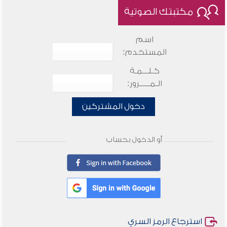
مكتبتك الصوتية
اسم
المستخدم:
كـلـــمـة
الـمـــــرور:
دخول المشتركين
أو الدخول بحساب
استرجاع الرمز السري