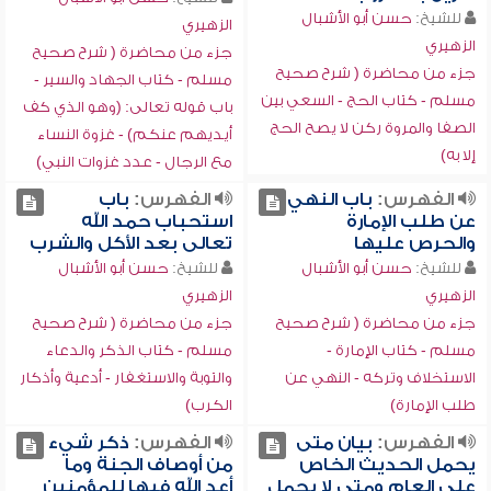
للشيخ:
حسن أبو الأشبال
الزهيري
الزهيري
جزء من محاضرة ( شرح صحيح
جزء من محاضرة ( شرح صحيح
مسلم - كتاب الجهاد والسير -
مسلم - كتاب الحج - السعي بين
باب قوله تعالى: (وهو الذي كف
الصفا والمروة ركن لا يصح الحج
أيديهم عنكم) - غزوة النساء
إلا به)
مع الرجال - عدد غزوات النبي)
الفهرس:
باب النهي
الفهرس:
باب
عن طلب الإمارة
استحباب حمد الله
والحرص عليها
تعالى بعد الأكل والشرب
للشيخ:
حسن أبو الأشبال
للشيخ:
حسن أبو الأشبال
الزهيري
الزهيري
جزء من محاضرة ( شرح صحيح
جزء من محاضرة ( شرح صحيح
مسلم - كتاب الإمارة -
مسلم - كتاب الذكر والدعاء
الاستخلاف وتركه - النهي عن
والتوبة والاستغفار - أدعية وأذكار
طلب الإمارة)
الكرب)
الفهرس:
بيان متى
الفهرس:
ذكر شيء
يحمل الحديث الخاص
من أوصاف الجنة وما
على العام ومتى لا يحمل
أعد الله فيها للمؤمنين