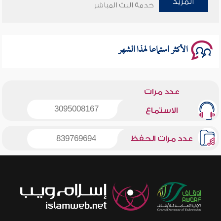
المزيد
خدمة البث المباشر
الأكثر استماعا لهذا الشهر
عدد مرات
3095008167
الاستماع
عدد مرات الحفظ
839769694