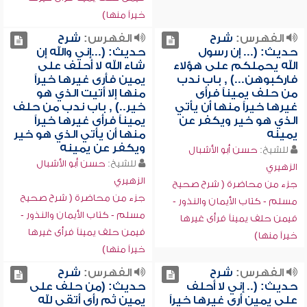
خيراً منها)
الفهرس:
شرح
الفهرس:
شرح
حديث: (... إن رسول
حديث: (...إني والله إن
الله يحملكم على هؤلاء
شاء الله لا أحلف على
فاركبوهن...) , باب ندب
يمين فأرى غيرها خيراً
من حلف يميناً فرأى
منها إلا أتيت الذي هو
غيرها خيراً منها أن يأتي
خير..) , باب ندب من حلف
الذي هو خير ويكفر عن
يميناً فرأى غيرها خيراً
يمينه
منها أن يأتي الذي هو خير
ويكفر عن يمينه
للشيخ:
حسن أبو الأشبال
للشيخ:
حسن أبو الأشبال
الزهيري
الزهيري
جزء من محاضرة ( شرح صحيح
جزء من محاضرة ( شرح صحيح
مسلم - كتاب الأيمان والنذور -
مسلم - كتاب الأيمان والنذور -
فيمن حلف يميناً فرأى غيرها
فيمن حلف يميناً فرأى غيرها
خيراً منها)
خيراً منها)
الفهرس:
شرح
الفهرس:
شرح
حديث: (.. إني لا أحلف
حديث: (من حلف على
على يمين أرى غيرها خيراً
يمين ثم رأى أتقى لله