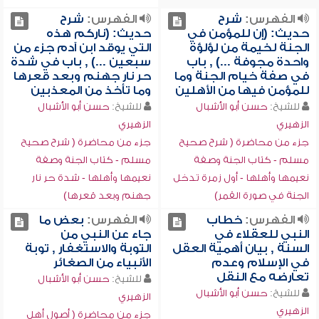
الفهرس:
شرح
الفهرس:
شرح
حديث: (إن للمؤمن في
حديث: (ناركم هذه
الجنة لخيمة من لؤلؤة
التي يوقد ابن آدم جزء من
واحدة مجوفة ...) , باب
سبعين ...) , باب في شدة
في صفة خيام الجنة وما
حر نار جهنم وبعد قعرها
للمؤمن فيها من الأهلين
وما تأخذ من المعذبين
للشيخ:
حسن أبو الأشبال
للشيخ:
حسن أبو الأشبال
الزهيري
الزهيري
جزء من محاضرة ( شرح صحيح
جزء من محاضرة ( شرح صحيح
مسلم - كتاب الجنة وصفة
مسلم - كتاب الجنة وصفة
نعيمها وأهلها - أول زمرة تدخل
نعيمها وأهلها - شدة حر نار
الجنة في صورة القمر)
جهنم وبعد قعرها)
الفهرس:
خطاب
الفهرس:
بعض ما
النبي للعقلاء في
جاء عن النبي من
السنة , بيان أهمية العقل
التوبة والاستغفار , توبة
في الإسلام وعدم
الأنبياء من الصغائر
تعارضه مع النقل
للشيخ:
حسن أبو الأشبال
للشيخ:
حسن أبو الأشبال
الزهيري
الزهيري
جزء من محاضرة ( أصول أهل