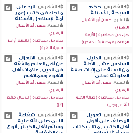
الفهرس:
حكم
الفهرس:
الرد على
السبحة , الأسئلة
ما جاء في كتاب (عمر
أمة الإسلام) , الأسئلة
للشيخ:
حسن أبو الأشبال
للشيخ:
حسن أبو الأشبال
الزهيري
الزهيري
جزء من محاضرة ( الأزمة
جزء من محاضرة ( تفسير أواخر
المعاصرة وكيفية الخلاص)
سورة البقرة)
الفهرس:
الدليل
الفهرس:
الانعزال
السادس عشر , الأدلة
عن أهل العلم والفقه
من السنة على إثبات صفة
في الدين , علامات أهل
العلو لله تعالى
الأهواء وسماتهم
للشيخ:
حسن أبو الأشبال
للشيخ:
حسن أبو الأشبال
الزهيري
الزهيري
جزء من محاضرة ( صفة العلو
جزء من محاضرة ( للرجال فقط
لله عز وجل)
[2])
الفهرس:
تعويل
الفهرس:
شفاعة
المصنف على أقوال
النبي صلى الله عليه
أهل الكتاب , مثالب كتاب
وسلم لأهل الكبائر , أنواع
عمر أمة الإسلام
من الشفاعة