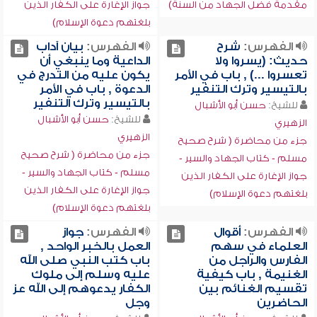
مقدمة فضل الجهاد من السنة)
جواز الإغارة على الكفار الذين
بلغتهم دعوة الإسلام)
الفهرس:
شرح
الفهرس:
بيان آداب
حديث: (يسروا ولا
الداعية وما ينبغي أن
تعسروا ...) , باب في الأمر
يكون عليه من التدرج في
بالتيسير وترك التنفير
الدعوة , باب في الأمر
بالتيسير وترك التنفير
للشيخ:
حسن أبو الأشبال
للشيخ:
حسن أبو الأشبال
الزهيري
الزهيري
جزء من محاضرة ( شرح صحيح
جزء من محاضرة ( شرح صحيح
مسلم - كتاب الجهاد والسير -
مسلم - كتاب الجهاد والسير -
جواز الإغارة على الكفار الذين
جواز الإغارة على الكفار الذين
بلغتهم دعوة الإسلام)
بلغتهم دعوة الإسلام)
الفهرس:
أقوال
الفهرس:
جواز
العلماء في سهم
العمل بالخبر الواحد ,
الفارس والراجل من
باب كتب النبي صلى الله
الغنيمة , باب كيفية
عليه وسلم إلى ملوك
تقسيم الغنائم بين
الكفار يدعوهم إلى الله عز
الحاضرين
وجل