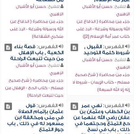
للشيخ:
حسن أبو الأشبال
للشيخ:
حسن أبو الأشبال
الزهيري
الزهيري
جزء من محاضرة ( الدفاع عن
جزء من محاضرة ( الدفاع عن
الله ورسوله وشرعه - الرد على
الله ورسوله وشرعه - الرد على
كتاب عمر أمة الإسلام [2])
منكري الشفاعة)
الفهرس:
القبول ,
الفهرس:
قصة بناء
شروط كلمة التوحيد
الكعبة , باب الإهلال
من حيث تنبعث الراحلة
للشيخ:
حسن أبو الأشبال
للشيخ:
حسن أبو الأشبال
الزهيري
الزهيري
جزء من محاضرة ( شرح صحيح
جزء من محاضرة ( شرح صحيح
مسلم - كتاب الإيمان - شروط لا
مسلم - كتاب الحج - الإهلال من
إله إلا الله السبعة)
حيث تنبعث الراحلة)
الفهرس:
نهي عمر
الفهرس:
قول
بن الخطاب وعثمان بن
عثمان بإتمام الصلاة
عفان رضي الله عنهما عن
في منى ومخالفة ابن
حج التمتع وحجتهما في
مسعود له في ذلك , باب
ذلك , باب في نسخ
جواز التمتع