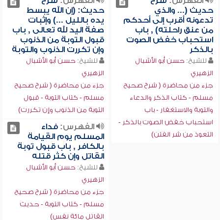
الفهرس:
شرح
الفهرس:
شرح
حديث (... والذي
حديث: (إن الله يبسط
تدعونه أقرب إلى أحدكم
يده بالليل ...) وإثبات
من عنق راحلته) , باب
صفة اليد لله تعالى , باب
استحباب خفض الصوت
قبول التوبة من الذنوب
بالذكر
وإن تكررت الذنوب والتوبة
للشيخ:
حسن أبو الأشبال
للشيخ:
حسن أبو الأشبال
الزهيري
الزهيري
جزء من محاضرة ( شرح صحيح
جزء من محاضرة ( شرح صحيح
مسلم - كتاب الذكر والدعاء
مسلم - كتاب التوبة - قبول
والتوبة والاستغفار - باب
التوبة من الذنوب وإن تكررت)
استحباب خفض الصوت بالذكر -
الفهرس:
فداء
التعوذ من شر الفتن)
المسلم يوم القيامة
بالكافر , باب قبول توبة
القاتل وإن كثر قتله
للشيخ:
حسن أبو الأشبال
الزهيري
جزء من محاضرة ( شرح صحيح
مسلم - كتاب التوبة - حديث
القاتل مائة نفس)