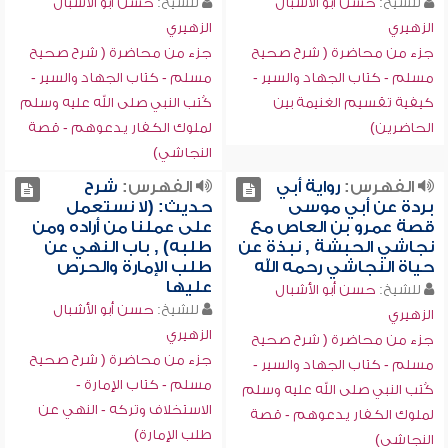
للشيخ:
حسن أبو الأشبال
للشيخ:
حسن أبو الأشبال
الزهيري
الزهيري
جزء من محاضرة ( شرح صحيح
جزء من محاضرة ( شرح صحيح
مسلم - كتاب الجهاد والسير -
مسلم - كتاب الجهاد والسير -
كيفية تقسيم الغنيمة بين
كُتب النبي صلى الله عليه وسلم
الحاضرين)
لملوك الكفار يدعوهم - قصة
النجاشي)
الفهرس:
رواية أبي
الفهرس:
شرح
بردة عن أبي موسى
حديث: (لا نستعمل
قصة عمرو بن العاص مع
على عملنا من أراده ومن
نجاشي الحبشة , نبذة عن
طلبه) , باب النهي عن
حياة النجاشي رحمه الله
طلب الإمارة والحرص
عليها
للشيخ:
حسن أبو الأشبال
للشيخ:
حسن أبو الأشبال
الزهيري
الزهيري
جزء من محاضرة ( شرح صحيح
جزء من محاضرة ( شرح صحيح
مسلم - كتاب الجهاد والسير -
مسلم - كتاب الإمارة -
كُتب النبي صلى الله عليه وسلم
الاستخلاف وتركه - النهي عن
لملوك الكفار يدعوهم - قصة
طلب الإمارة)
النجاشي)