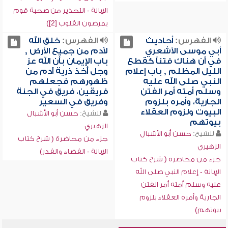
الإبانة - التحذير من صحبة قوم
يمرضون القلوب [2])
الفهرس:
أحاديث
الفهرس:
خلق الله
أبي موسى الأشعري
لآدم من جميع الأرض ,
في أن هناك فتناً كقطع
باب الإيمان بأن الله عز
الليل المظلم , باب إعلام
وجل أخذ ذرية آدم من
النبي صلى الله عليه
ظهورهم فجعلهم
وسلم أمته أمر الفتن
فريقين، فريق في الجنة
الجارية، وأمره بلزوم
وفريق في السعير
البيوت ولزوم العقلاء
للشيخ:
حسن أبو الأشبال
بيوتهم
الزهيري
للشيخ:
حسن أبو الأشبال
جزء من محاضرة ( شرح كتاب
الزهيري
الإبانة - القضاء والقدر)
جزء من محاضرة ( شرح كتاب
الإبانة - إعلام النبي صلى الله
عليه وسلم أمته أمر الفتن
الجارية وأمره العقلاء بلزوم
بيوتهم)