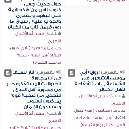
حول حديث جعل
ذنوب ناس من هذه الأمة
على اليهود والنصارى
والجواب عليه , سياق ما
روي فيمن تاب من الكبائر
للشيخ:
حسن أبو الأشبال
الزهيري
جزء من محاضرة ( شرح أصول
اعتقاد أهل السنة - حكم
مرتكب الكبيرة)
الفهرس:
رواية أبي
الفهرس:
آثار السلف
موسى الأشعري في
في أن مجاورة
الشفاعة , باب الشفاعة
الحيوانات المستقذرة خير
لأهل الكبائر
من مجاورة أهل البدع ,
التحذير من صحبة قوم
للشيخ:
حسن أبو الأشبال
يمرضون القلوب
الزهيري
ويفسدون الإيمان
جزء من محاضرة ( شرح أصول
للشيخ:
حسن أبو الأشبال
اعتقاد أهل السنة - الشفاعة
الزهيري
لأهل الكبائر يوم القيامة)
جزء من محاضرة ( شرح كتاب