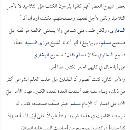
بعض شيوخ العصر أنهم كانوا يقرءون الكتب على التلاميذ لا لأجل
التلاميذ ولكن لأجل نفعهم ومصلحتهم، فكنت أود أن أقرأ
البخاري
، ولكن طلب مني شيخي ولا يسعني مخالفته فوافقته على
صحيح
مسلم
، وربما بلغ الخبر أخانا الشيخ
فوزي السعيد
خطأ،
فسمع
البخاري
مكان
مسلم
فقال: صحيح
البخاري
.
على أية حال في كليهما الخير الكثير. هذا أمر.
والأمر الثاني: كنت أتصور أن المقبلين على طلب العلم الشرعي أكثر
من ذلك، وبناء عليه فقد أعددت العدة للعدد الكبير، فهان الأمر عليّ
الآن على اعتبار أن الإمام
مسلم
حينما صنّف صحيحه كانت له
شروط، فقضيت في هذه الشروط وقتاً طويلاً حتى أبيّن المسألة، وإذا
كنا سنبدأ في كتاب الصحيح من أحاديث النبي عليه الصلاة