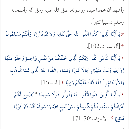
وأشهد أن محمداً عبده ورسوله. صلى الله عليه وعلى آله وأصحابه
وسلم تسليماً كثيراً.
يَا أَيُّهَا الَّذِينَ آمَنُوا اتَّقُوا اللَّهَ حَقَّ تُقَاتِهِ وَلا تَمُوتُنَّ إِلَّا وَأَنْتُمْ مُسْلِمُونَ
[آل عمران:102].
يَا أَيُّهَا النَّاسُ اتَّقُوا رَبَّكُمُ الَّذِي خَلَقَكُمْ مِنْ نَفْسٍ وَاحِدَةٍ وَخَلَقَ مِنْهَا
زَوْجَهَا وَبَثَّ مِنْهُمَا رِجَالًا كَثِيرًا وَنِسَاءً وَاتَّقُوا اللَّهَ الَّذِي تَسَاءَلُونَ بِهِ
وَالأَرْحَامَ إِنَّ اللَّهَ كَانَ عَلَيْكُمْ رَقِيبًا
[النساء:1].
يَا أَيُّهَا الَّذِينَ آمَنُوا اتَّقُوا اللَّهَ وَقُولُوا قَوْلًا سَدِيدًا
*
يُصْلِحْ لَكُمْ
أَعْمَالَكُمْ وَيَغْفِرْ لَكُمْ ذُنُوبَكُمْ وَمَنْ يُطِعِ اللَّهَ وَرَسُولَهُ فَقَدْ فَازَ فَوْزًا
عَظِيمًا
[الأحزاب:70-71].