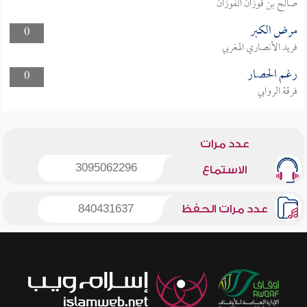
صالح بن فوزان الفوزان
مرض الكبر
0
فريد الأنصاري المغربي
رغم الحصار
0
فرقة الروابي
عدد مرات
3095062296
الاستماع
عدد مرات الحفظ
840431637