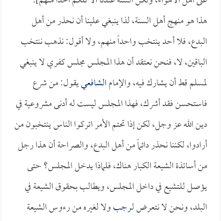
على أهل الأهواء، ولكن السنة عندنا ألا تلكم أحداً منهم].
هذا هو منهج أهل السنة، لذا ينبغي علينا أن نحذر من أهل
البدع، فلا أحد ينتخب واحداً منهم، ولا أقول: نذهب ننتخب
الباقين، لا، فنحن نعتقد أن هذا المجلس مجلس كفري لا ينبغي
لمسلم قط أن يشارك فيه، والإمام
الشافعي
يقول: من شرع
فاستحسن فقد أشرك، فهذا المجلس ليست له أدنى مشروعية في
دين الله عز وجل، لكن إذا تحتم الأمر اتركوا الناس ينتخبون من
أرادوا، لكننا نحذر دائماً من أهل البدع، والصراحة أن هذا رجل
من أساتذة الشيعة الكبار هناك، فلماذا يدخل المجلس؟ حتى
يؤصل للتشيع في داخل المجلس، ويطالب بحقوق الشيعة في
البلد، ونحن لا نتعرض لـ
رجب
ولا لغيره من رءوس الشيعة