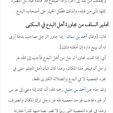
ويحملك من بلد إلى آخر، وأما المبتدع فلا فائدة فيه، بل المضرة
كلها تأتي من قبله، ولذلك فضِّل الحمار على أصحاب البدع.
تحذير السلف من مجاورة أهل البدع في السكنى
قال: [وقال
أحمد بن سنان
: إذا جاور الرجل صاحب بدعة أرى
له أن يبيع داره إن أمكنه ذلك].
أي: إذا كنت مجاوراً لرجل من أهل البدع فأحب إلى الله عز
وجل أن تهجر هذا المكان، وهذا كان شأن أهل العلم حتى في
مجرد المعصية لا في البدع والضلالة الكبرى فقط.
وقد جاء عن
أحمد بن حنبل
رحمه الله: أنه كان إذا دعي إلى عرس
أو غيره فذهب فوجد معصية لله عز وجل ترك المكان وانصرف،
وهذا في مجرد المعصية التي ربما لا تضر بصاحبها كثيراً مقارنة