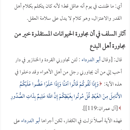
أي: ما ظننت في يوم أنه عاقل قط؛ لأنه كان يتكلم بكلام أهل
القدر والاعتزال، وهو كلام لا يدل على سلامة العقل.
آثار السلف في أن مجاورة الحيوانات المستقذرة خير من
مجاورة أهل البدع
قال: [وقال
أبو الدرداء
: لئن تجاورني القردة والخنازير في دار
أحب إلي من أن يجاورني رجل من أهل الأهواء وقد دخلوا في
هذه الآية:
وَإِذَا لَقُوكُمْ قَالُوا آمَنَّا وَإِذَا خَلَوْا عَضُّوا عَلَيْكُمُ
الأَنَامِلَ مِنَ الغَيْظِ قُلْ مُوتُوا بِغَيْظِكُمْ إِنَّ اللَّهَ عَلِيمٌ بِذَاتِ الصُّدُورِ
[آل عمران:119]].
فهذه الآية أصلاً نزلت في الكفار، لكن أجراها
أبو الدرداء
على