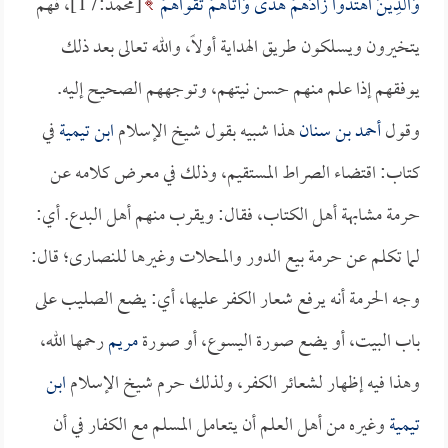
وَالَّذِينَ اهْتَدَوْا زَادَهُمْ هُدًى وَآتَاهُمْ تَقْواهُمْ
[محمد:17]، فهم
يتخيرون ويسلكون طريق الهداية أولاً، والله تعالى بعد ذلك
يوفقهم إذا علم منهم حسن نيتهم، وتوجههم الصحيح إليه.
وقول
أحمد بن سنان
هذا شبيه بقول شيخ الإسلام
ابن تيمية
في
كتاب: اقتضاء الصراط المستقيم، وذلك في معرض كلامه عن
حرمة مشابهة أهل الكتاب، فقال: ويقرب منهم أهل البدع. أي:
لما تكلم عن حرمة بيع الدور والمحلات وغيرها للنصارى؛ قال:
وجه الحرمة أنه يرفع شعار الكفر عليها، أي: يضع الصليب على
باب البيت، أو يضع صورة اليسوع، أو صورة
مريم
رحمها الله،
وهذا فيه إظهار لشعائر الكفر، ولذلك حرم شيخ الإسلام
ابن
تيمية
وغيره من أهل العلم أن يتعامل المسلم مع الكفار في أن