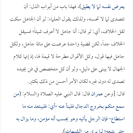
يعرض نفسه لما لا يطيق
)، فهذا باب من أبواب الذل: أن
تتصدى لما لا تحسنه، ولذلك يقول العلماء: لو أن الجاهل سكت
لقل الخلاف، أي: لو قال: أنا جاهل لا أعرف شيئاً؛ فسيقل
الخلاف جداً، لكن قضية واحدة عرضت على مائة جاهل، ولكل
جاهل فيها قول، وكل الأقوال مطرحة لا قيمة لها، إذ إنها كلام
الجهال لا يبنى على دليل، ولو أن كل متخصص في فن يجيده
تصدى له دون غيره لكان الأمر أحسن من ذلك بكثير.
قال: [وعن
عمران
قال: قال النبي عليه الصلاة والسلام: (
من
سمع منكم بخروج
الدجال
فلينأ عنه -أي: فليبتعد منه ما
استطاع- فإن الرجل يأتيه وهو يحسب أنه مؤمن، وما يزال به
حتى يتبعه؛ لما يرى من الشبهات
).