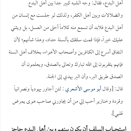
أهل البدع، فقال: وجه الشبه كبير جداً بين أهل البدع
والضلالات وبين أهل الكفر، ولذلك لو جلست مع إنسان من
أهل البدع فلابد أن تسمع منه كلاماً أحلى من العسل، بل ويثني
عليك خيراً، فإذا قمت سلقك بألسنة حداد، وهذا شأنهم؛ لأن
النفاق أسرع إلى الكافرين وأصحاب الأهواء، بخلاف أهل السنة
فإنهم يتقربون إلى الله تبارك وتعالى بالصدق، ويعلمون أن
الصدق طريق البر، وأن البر يهدي إلى الجنة.
قال: [وقال
أبو موسى الأشعري
: لئن أجاور يهودياً ونصرانياً
وقردة وخنازير أحب إلي من أن يجاورني صاحب هوى يمرض
قلبي].
استحباب السلف أن يكون بينهم وبين أهل البدع حاجز