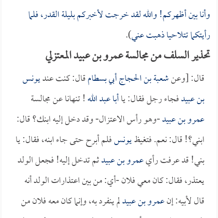
وأنا بين أظهركم! والله لقد خرجت لأخبركم بليلة القدر، فلما
رأيتكما تتلاحيا ذهبت عني
).
تحذير السلف من مجالسة عمرو بن عبيد المعتزلي
قال: [وعن
شعبة بن الحجاج أبي بسطام
قال: كنت عند
يونس
بن عبيد
فجاء رجل فقال: يا
أبا عبد الله
! تنهانا عن مجالسة
عمرو بن عبيد
-وهو رأس الاعتزال- وقد دخل إليه ابنك؟ قال:
ابني؟! قال: نعم. فتغيظ
يونس
فلم أبرح حتى جاء ابنه، فقال: يا
بني! قد عرفت رأي
عمرو بن عبيد
ثم تدخل إليه! فجعل الولد
يعتذر، فقال: كان معي فلان -أي: من بين اعتذارات الولد أنه
قال لأبيه: إن
عمرو بن عبيد
لم ينفرد به، وإنما كان معه فلان من