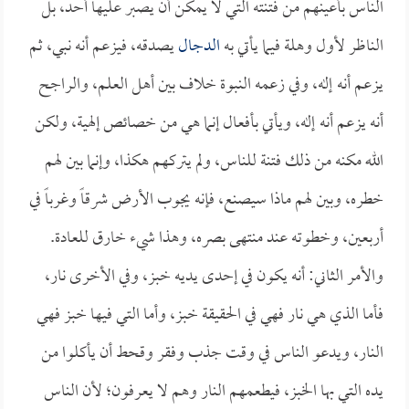
الناس بأعينهم من فتنته التي لا يمكن أن يصبر عليها أحد، بل
الناظر لأول وهلة فيما يأتي به
الدجال
يصدقه، فيزعم أنه نبي، ثم
يزعم أنه إله، وفي زعمه النبوة خلاف بين أهل العلم، والراجح
أنه يزعم أنه إله، ويأتي بأفعال إنما هي من خصائص إلهية، ولكن
الله مكنه من ذلك فتنة للناس، ولم يتركهم هكذا، وإنما بين لهم
خطره، وبين لهم ماذا سيصنع، فإنه يجوب الأرض شرقاً وغرباً في
أربعين، وخطوته عند منتهى بصره، وهذا شيء خارق للعادة.
والأمر الثاني: أنه يكون في إحدى يديه خبز، وفي الأخرى نار،
فأما الذي هي نار فهي في الحقيقة خبز، وأما التي فيها خبز فهي
النار، ويدعو الناس في وقت جذب وفقر وقحط أن يأكلوا من
يده التي بها الخبز، فيطعمهم النار وهم لا يعرفون؛ لأن الناس