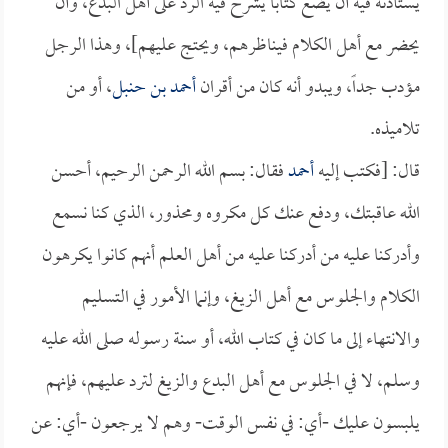
يستأذنه فيه أن يضع كتاباً يشرح فيه الرد على أهل البدع، وأن
يحضر مع أهل الكلام فيناظرهم، ويحتج عليهم]، وهذا الرجل
مؤدب جداً، ويبدو أنه كان من أقران
أحمد بن حنبل
، أو من
تلاميذه.
قال: [فكتب إليه
أحمد
فقال: بسم الله الرحمن الرحيم، أحسن
الله عاقبتك، ودفع عنك كل مكروه ومحذور، الذي كنا نسمع
وأدركنا عليه من أدركنا عليه من أهل العلم أنهم كانوا يكرهون
الكلام والجلوس مع أهل الزيغ، وإنما الأمور في التسليم
والانتهاء إلى ما كان في كتاب الله، أو سنة رسوله صلى الله عليه
وسلم، لا في الجلوس مع أهل البدع والزيغ لترد عليهم، فإنهم
يلبسون عليك -أي: في نفس الوقت- وهم لا يرجعون -أي: عن