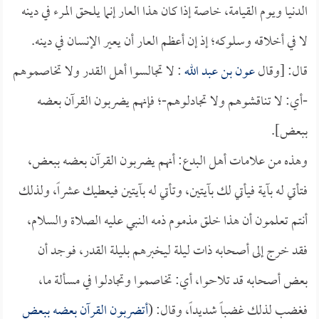
الدنيا ويوم القيامة، خاصة إذا كان هذا العار إنما يلحق المرء في دينه
لا في أخلاقه وسلوكه؛ إذ إن أعظم العار أن يعير الإنسان في دينه.
قال: [وقال
عون بن عبد الله
: لا تجالسوا أهل القدر ولا تخاصموهم
-أي: لا تناقشوهم ولا تجادلوهم-؛ فإنهم يضربون القرآن بعضه
ببعض].
وهذه من علامات أهل البدع: أنهم يضربون القرآن بعضه ببعض،
فتأتي له بآية فيأتي لك بآيتين، وتأتي له بآيتين فيعطيك عشراً، ولذلك
أنتم تعلمون أن هذا خلق مذموم ذمه النبي عليه الصلاة والسلام،
فقد خرج إلى أصحابه ذات ليلة ليخبرهم بليلة القدر، فوجد أن
بعض أصحابه قد تلاحوا، أي: تخاصموا وتجادلوا في مسألة ما،
فغضب لذلك غضباً شديداً، وقال: (
أتضربون القرآن بعضه ببعض