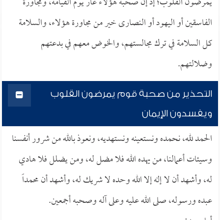
يمرضون القلوب؛ إذ إن صحبة هؤلاء عار يوم القيامة، ومجاورة
الفاسقين أو اليهود أو النصارى خير من مجاورة هؤلاء، والسلامة
كل السلامة في ترك مجالستهم، والخوض معهم في بدعتهم
وضلالتهم.
التحذير من صحبة قوم يمرضون القلوب
ويفسدون الإيمان
الحمد لله، نحمده ونستعينه ونستهديه، ونعوذ بالله من شرور أنفسنا
وسيئات أعمالنا، من يهده الله فلا مضل له، ومن يضلل فلا هادي
له، وأشهد أن لا إله إلا الله وحده لا شريك له، وأشهد أن محمداً
عبده ورسوله، صلى الله عليه وعلى آله وصحبه أجمعين.