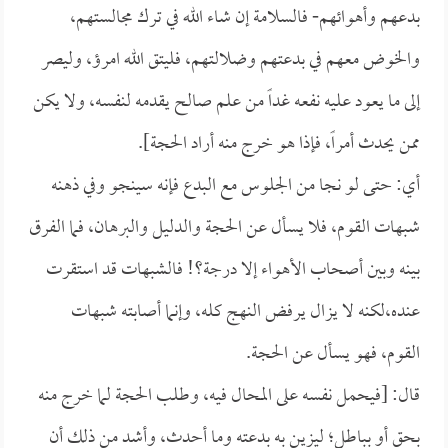
بدعهم وأهوائهم- فالسلامة إن شاء الله في ترك مجالستهم،
والخوض معهم في بدعتهم وضلالتهم، فليتق الله امرؤ، وليصر
إلى ما يعود عليه نفعه غداً من علم صالح يقدمه لنفسه، ولا يكن
ممن يحدث أمراً، فإذا هو خرج منه أراد الحجة].
أي: حتى لو نجا من الجلوس مع البدع فإنه سينجو وفي ذهنه
شبهات القوم، فلا يسأل عن الحجة والدليل والبرهان، فما الفرق
بينه وبين أصحاب الأهواء إلا درجة؟! فالشبهات قد استقرت
عنده،لكنه لا يزال يرفض النهج كله، وإنما أصابته شبهات
القوم، فهو يسأل عن الحجة.
قال: [فيحمل نفسه على المحال فيه، وطلب الحجة لما خرج منه
بحق أو بباطل؛ ليزين به بدعته وما أحدث، وأشد من ذلك أن