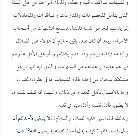
والشبهات قد أكلت قلبه وعقله، ولذلك الواحد من أهل السنة
الذي يتأهل للخصومات والمنازعات والمناظرات والمجادلات
إنما يذهب فيعرض نفسه للفتنة، فيسمع الشبهات من أصحاب
الأهواء، وبعد أن كان عنده يقين جازم أن هؤلاء على الضلال
والبدعة فإذا به يرجع وقد اقتنع بكلامهم، أو على الأقل عذرهم
فيما هم عليه؛ لما عندهم من الشبهات، والذي فيه خير يرجع
متشككاً يبحث عن إجابة لهذه الشبهات إما في بطون الكتب،
وإما بالاتصال بأهل العلم وغير ذلك، والمهم: أنه كلف نفسه ما
لا يطيق، فأذل نفسه وأذل دينه في قلبه.
ولذلك قال النبي عليه الصلاة والسلام: (
لا ينبغي لأحدكم أن
يذل نفسه، قالوا: كيف يذل أحدنا نفسه يا رسول الله؟! قال: