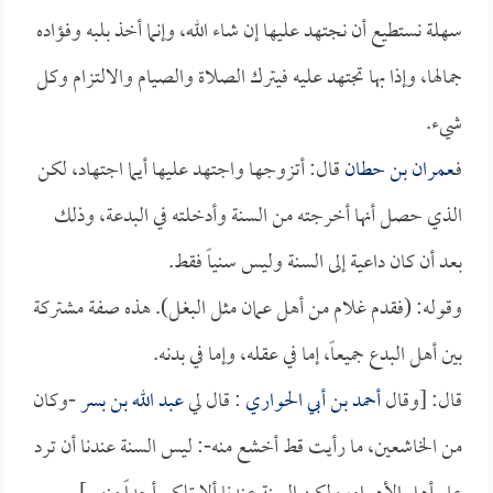
سهلة نستطيع أن نجتهد عليها إن شاء الله، وإنما أخذ بلبه وفؤاده
جمالها، وإذا بها تجتهد عليه فيترك الصلاة والصيام والالتزام وكل
شيء.
فـ
عمران بن حطان
قال: أتزوجها واجتهد عليها أيما اجتهاد، لكن
الذي حصل أنها أخرجته من السنة وأدخلته في البدعة، وذلك
بعد أن كان داعية إلى السنة وليس سنياً فقط.
وقوله: (فقدم غلام من أهل عمان مثل البغل). هذه صفة مشتركة
بين أهل البدع جميعاً، إما في عقله، وإما في بدنه.
قال: [وقال
أحمد بن أبي الحواري
: قال لي
عبد الله بن بسر
-وكان
من الخاشعين، ما رأيت قط أخشع منه-: ليس السنة عندنا أن ترد