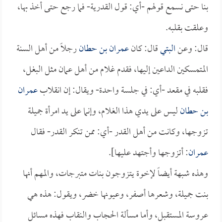
بنا حتى نسمع قولهم -أي: قول القدرية- فما رجع حتى أخذ بها،
وعلقت بقلبه.
قال: وعن
البتي
قال: كان
عمران بن حطان
رجلاً من أهل السنة
المتمسكين الداعين إليها، فقدم غلام من أهل عمان مثل البغل،
فقلبه في مقعد -أي: في جلسة واحدة- ويقال: إن انقلاب
عمران
بن حطان
ليس على يدي هذا الغلام، وإنما على يد امرأة جميلة
تزوجها، وكانت من أهل القدر -أي: ممن تنكر القدر- فقال
عمران
: أتزوجها وأجتهد عليها].
وهذه شبهة أيضاً لإخوة يتزوجون بنات متبرجات، والمهم أنها
بنت جميلة، وشعرها أصفر، وعيونها خضر، ويقول: هذه هي
عروسة المستقبل، وأما مسألة الحجاب والنقاب فهذه مسائل