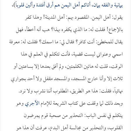
يمانية والفقه يمان، أتاكم أهل اليمن هم أرق أفئدة وألين قلوباً
)،
يقول: أهل اليمن. المقصود بهم: أهل المدينة! وهذا كفر
بالإجماع! فقلت له: ما الذي يكفره بهذا؟ هب أنه أخطأ، فهل
يقال للمخطئ: أنت كافر؟ فقال لي: ما اسمك؟ فقلت له: معرفة
اسمي وعنواني ليست قضية، فأنت تتكلم في العلم في هذا
الوقت، قلت له هاتين الكلمتين، ولم أفق بعدها إلا بساعتين أو
ثلاث إلا وأنا خارج المسجد، والمسجد مقفل ولا أحد بجواري
نهائياً، فقلت: هذا هو الطريق، المطلوب أننا نشرب ولا نرد.
وبعد ذلك لما وقفت على كتاب الشريعة للإمام
الآجري
وهو
يتكلم في نفس الباب: التحذير من صحبة قوم يمرضون
القلوب، والتحذير من مجالسة أهل البدع، عرفت أن هذا هو