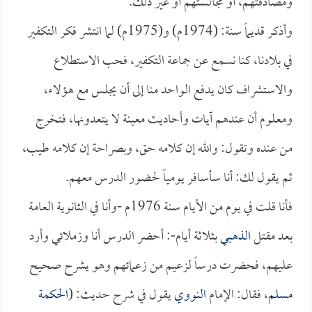
ومصادقتهم، أو مجالستهم أو غير ذلك.
وأذكر قديماً سنة: (1974م) و(1975م) لما انتشر فكر التكفير
في بلادنا، كنا نسمع عن جماعة التكفير، فحب الاستطلاع
والاستشراف كان يدفع الواحد منا إلى أن يجلس مع هؤلاء،
ومعلوم أن عندهم آيات وأحاديث معينة لا يتعدونها، فتخرج
من عنده وتقول: والله إن كلامه حق، وبصراحة إن كلامه طيب،
ثم يقول لك: أنا سأسافر يومياً لحضور الدرس معهم.
فأنا قلت في يوم من الأيام سنة 1976م -وأنا في الثانوية العامة
بعد مقتل
الذهبي
بثلاثة أيام-: أحضر الدرس أنا وزملائي وأرد
عليهم، فحضرت درساً لزعيم من زعمائهم وهو يشرح صحيح
مسلم
، فقال: الإمام
النووي
يقول في شرح حديث: (
الحكمة