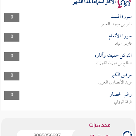
الأكثر استماعا لهذا الشهر
سورة المسد
0
ثامر بن مبارك العامر
سورة الأنعام
0
فارس عباد
التوكل حقيقته وآثاره
0
صالح بن فوزان الفوزان
مرض الكبر
0
فريد الأنصاري المغربي
رغم الحصار
0
فرقة الروابي
عدد مرات
3095056697