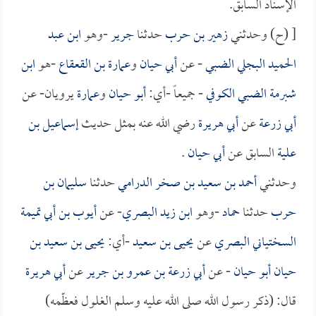
الإسناد السابق.
[ (ح) وحدثني
زهير بن حرب
حدثنا
جرير
-وهو
ابن عبد
الحميد البجلي الضبي
- عن
أبي حيان
و
عمارة بن القعقاع
-هو
ابن
شبرمة الضبي الكوفي
- جميعاً -أي:
أبو حيان
و
عمارة
يرويان- عن
أبي زرعة
عن
أبي هريرة
رضي الله عنه بمثل حديث
إسماعيل بن
علية
السابق عن
أبي حيان
.
وحدثني
أحمد بن سعيد بن صخر الدرامي
حدثنا
سليمان بن
حرب
حدثنا
حماد
-وهو
ابن زيد البصري
- عن
أيوب بن أبي تميمة
السختياني البصري
عن
يحيى بن سعيد
-أي:
يحيى بن سعيد بن
حيان أبو حيان
- عن
أبي زرعة بن عمرو بن جرير
عن
أبي هريرة
قال: (ذكر رسول الله صلى الله عليه وسلم الغلول فعظّمه)