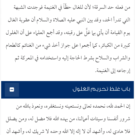
من فعله حد السرقة؛ لأن للغال حظّاً في الغنيمة فوجدت الشبهة
التي تدرأ الحد، وقد بين النبي عليه الصلاة والسلام أن عقوبة الغال
يوم القيامة أن يأتي بما غلَّ على رقبته، وقد أجمع العلماء على أن الغلول
كبيرة من الكبائر، كما أجمعوا على جواز أخذ شيء من الغنائم كالطعام
والشراب والسلاح بشرط الحاجة إليه واستخدامه في المعركة ثم
إرجاعه إلى الغنيمة.
باب غلظ تحريم الغلول
إن الحمد لله، نحمده تعالى ونستعينه ونستغفره، ونعوذ بالله من
شرور أنفسنا وسيئات أعمالنا، من يهده الله فلا مضل له، ومن يضلل
فلا هادي له، وأشهد أن لا إله إلا الله وحده لا شريك له، وأشهد أن