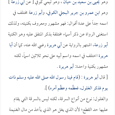
وهو
يحيى بن سعيد بن حيان
، وهو تيمي كوفي [ عن
أبي زرعة
]
وهو
ابن عمرو بن جرير البجلي الكوفي
، و
أبو زرعة
مختلف في
اسمه جداً على عدة أقوال: فهو مشهور ومعروف بكنيته، ولذلك
استغنى الرواة عن ذكر أسماء مختلفة بذكر المتفق عليه وهو الكنية
أبو زرعة
، اشتهر بالرواية عن
أبي هريرة
رضي الله عنه، كما أن
أبا
هريرة
اختلف في اسمه واسم أبيه على نحو ثلاثين اسماً، لكنه
مشهور بكنية واحدة:
أبو هريرة
.
[ قال
أبو هريرة
: (
قام فينا رسول الله صلى الله عليه وسلم ذات
يوم فذكر الغلول، فعظّمه وعظّم أمره
) ].
والغلول: نوع من أنواع السرقة، لكنه ليس بالسرقة التي يقام
عليها حد القطع؛ لأن الذي يغل هو الذي يأخذ من مال الغنيمة