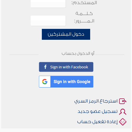
المستخدم:
كـلـــمـة
الـمـــــرور:
دخول المشتركين
أو الدخول بحساب
استرجاع الرمز السري
تسجيل عضو جديد
إعادة تفعيل حساب