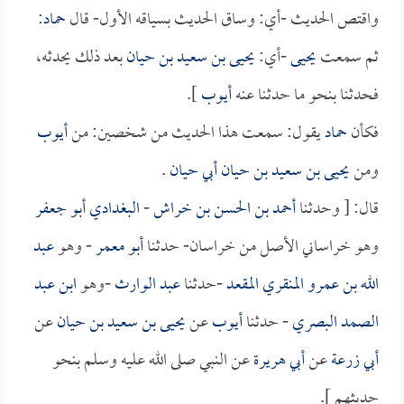
واقتص الحديث -أي: وساق الحديث بسياقه الأول- قال
حماد
:
ثم سمعت
يحيى
-أي:
يحيى بن سعيد بن حيان
بعد ذلك يحدثه،
فحدثنا بنحو ما حدثنا عنه
أيوب
].
فكأن
حماد
يقول: سمعت هذا الحديث من شخصين: من
أيوب
ومن
يحيى بن سعيد بن حيان أبي حيان
.
قال: [ وحدثنا
أحمد بن الحسن بن خراش
-
البغدادي أبو جعفر
وهو خراساني الأصل من خراسان- حدثنا
أبو معمر
- وهو
عبد
الله بن عمرو المنقري المقعد
-حدثنا
عبد الوارث
-وهو
ابن عبد
الصمد البصري
- حدثنا
أيوب
عن
يحيى بن سعيد بن حيان
عن
أبي زرعة
عن
أبي هريرة
عن النبي صلى الله عليه وسلم بنحو
حديثهم ].