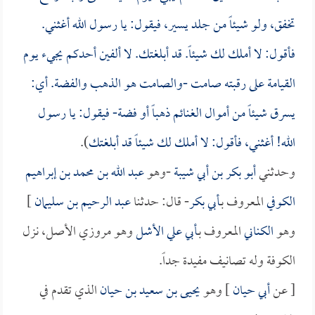
تخفق، ولو شيئاً من جلد يسير، فيقول: يا رسول الله أغثني.
فأقول: لا أملك لك شيئاً. قد أبلغتك. لا ألفين أحدكم يجيء يوم
القيامة على رقبته صامت -والصامت هو الذهب والفضة. أي:
يسرق شيئاً من أموال الغنائم ذهباً أو فضة- فيقول: يا رسول
الله! أغثني، فأقول: لا أملك لك شيئاً قد أبلغتك
).
وحدثني
أبو بكر بن أبي شيبة
-وهو
عبد الله بن محمد بن إبراهيم
الكوفي
المعروف بـ
أبي بكر
- قال: حدثنا
عبد الرحيم بن سليمان
]
وهو
الكناني
المعروف بـ
أبي علي الأشل
وهو مروزي الأصل، نزل
الكوفة وله تصانيف مفيدة جداً.
[ عن
أبي حيان
] وهو
يحيى بن سعيد بن حيان
الذي تقدم في