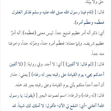
حق ولا بيّنة.
قال: [ (
قام فينا رسول الله صلى الله عليه وسلم فذكر الغلول
فعظّمه وعظّم أمره
).
أي: ذكر أنه أمر عظيم شنيع جداً. ليس معنى (فعظّمه): أنه أمرٌ
عظيم شريف. وإنما معناه: فعظّم أمره جداً، وهوّله جداً، وخوفنا
منه جداً.
قال: [ (
ثم قال: لا ألفين
) ] أي: لا أجد. وفي رواية: [ (
لا ألفين
أحدكم يجيء يوم القيامة على رقبته بعير له رغاء
) ] يعني: حذار
أن أجد أحداً منكم يأتي يوم القيامة وعلى رقبته بعير قد حمله.
قال: (له رغاء) والرغاء: اسم لصوت البعير [ (
يقول: يا رسول
الله! أغثني -أي: اشفع لي الآن- فأقول: لا أملك لك شيئاً. قد