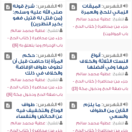
الفهرس:
الميقات
الفهرس:
شرح قوله
الزماني للحج والعمرة
صلى الله عليه وسلم:
(من قتل له قتيل فهو
للشيخ:
عطية محمد سالم
بخير النظرين)
جزء من محاضرة ( كتاب الحج -
للشيخ:
عطية محمد سالم
باب المواقيت)
جزء من محاضرة ( كتاب الحج -
باب الإحرام وما يتعلق به [6])
الفهرس:
أنواع
الفهرس:
حكم
النسك الثلاثة والخلاف
المرأة إذا حاضت قبل أن
فيها وفي أفضلها
تطوف طواف الإفاضة
والخلاف في ذلك
للشيخ:
عطية محمد سالم
للشيخ:
عطية محمد سالم
جزء من محاضرة ( كتاب الحج -
جزء من محاضرة ( كتاب الحج -
باب صفة الحج ودخول مكة [3])
باب صفة الحج ودخول مكة [6])
الفهرس:
ما يلزم
الفهرس:
طواف
القارن من الطواف
الوداع والتخفيف فيه
والسعي
عن الحائض والنفساء
للشيخ:
عطية محمد سالم
للشيخ:
عطية محمد سالم
جزء من محاضرة ( كتاب الحج -
جزء من محاضرة ( كتاب الحج -