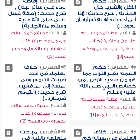
الفهرس:
حكم
الفهرس:
إفاضة
الأكل والشرب حال
الماء على سائر البدن ,
الجنابة , شرح حديث: (إذا
شرح حديث: (صفة غسل
أتى أحدكم أهله ثم أراد أن
النبي صلى الله عليه
يعود...)
وسلم من الجنابة)
للشيخ:
عطية محمد سالم
للشيخ:
عطية محمد سالم
جزء من محاضرة ( كتاب
جزء من محاضرة ( كتاب
الطهارة - باب الغسل وحكم
الطهارة - باب الغسل وحكم
الجنب [3])
الجنب [3])
الفهرس:
حكم
الفهرس:
خلاف
التيمم بغير التراب مما
العلماء في عدد
هو من صعيد الأرض , من
ضربات التيمم وفي
خصائص النبي صلى الله
المسح إلى المرفقين ,
عليه وسلم
شرح حديث: (التيمم
ضربتان...)
للشيخ:
عطية محمد سالم
للشيخ:
عطية محمد سالم
جزء من محاضرة ( كتاب
جزء من محاضرة ( كتاب
الطهارة - باب التيمم [1])
الطهارة - باب التيمم [2])
الفهرس:
خلاف
الفهرس:
مباحث
العلماء في مسألة كم
متعلقة بالنية في