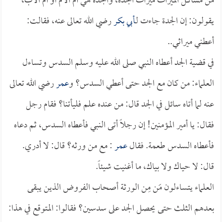
من مشاكل الميراث ميراث الجدة، والجدة هي أم الأم أو أم الأب،
يقولون: إن الجدة جاءت لـ
أبي بكر
رضي الله تعالى عنه، فقالت:
أعطني ميراثي..
في قضية الجد أعطاه النبي صلى الله عليه وسلم السدس وتساءل
العلماء: من كان مع الجد حتى أعطي السدس؟ و
عمر
رضي الله تعالى
عنه لما أتاه سائل في الجد قال: من عنده علم فليأتنا؟ فقام رجل
فقال: يا أمير المؤمنين! إن رجلاً أتى النبي فأعطاه السدس، ثم دعاه
فأعطاه السدس طعمة. فقال
عمر
: مع من ورثه؟ قال: لا أدري.
قال: لا حياك ولا بياك، ما أغنيت شيئاً.
العلماء يتساءلون مَن مِن الورثة أصحاب الفروض الذين يبقى
بعدهم الثلث حتى يحصل الجد على سدسين؟ فقالوا: المتوقع في هذا: