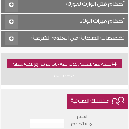
أحكام قتل الوارث لمورثه
أحكام ميراث الولاء
تخصصات الصحابة في العلوم الشرعية
نسخة نصية للطباعة , كتاب البيوع - باب الفرائض [2] للشيخ : عطية
محمد سالم
مكتبتك الصوتية
اسم
المستخدم: