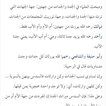
ومبحث العلماء في الجدة والجدات من جهتين: جهة الجهات التي
ترث منها الجدة والجدات، وجهة توريث المجتمعات من الجدات.
فـ
مالك
رحمه الله يورث من جهتين: أم الأم وأم الأب فقط.
و
أحمد
رحمه الله يزيد جدة ثالثة، وهي: أم أب الأب، يعني جدة
الأب.
و
أبو حنيفة
و
الشافعي
رحمهما الله يورثان كل جدات وجدن
متساويات قال في الرحبية:
وإن تساوى نسب الجدات وكن وارثات فالسدس بينهن بالسوية ...
وكن كلهن وارثات، أي: ولا توجد واحدة محجوبة بمن قبلها.
وعلى هذا: فإن السدس ميراث الجدة إن انفردت من جهة الأم أو من