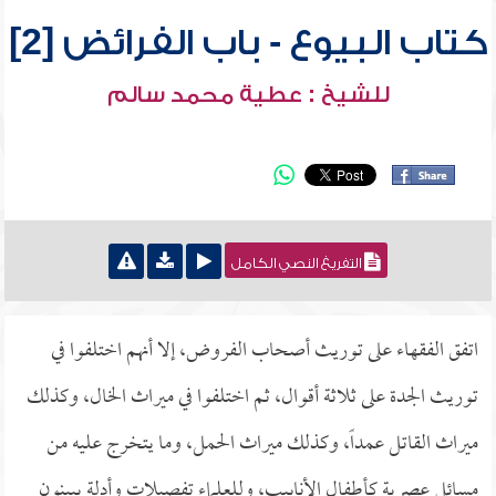
كتاب البيوع - باب الفرائض [2]
للشيخ : عطية محمد سالم
التفريغ النصي الكامل
اتفق الفقهاء على توريث أصحاب الفروض، إلا أنهم اختلفوا في
توريث الجدة على ثلاثة أقوال، ثم اختلفوا في ميراث الخال، وكذلك
ميراث القاتل عمداً، وكذلك ميراث الحمل، وما يتخرج عليه من
مسائل عصرية كأطفال الأنابيب، وللعلماء تفصيلات وأدلة يبينون