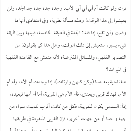
ترث ولو كانت أم أبي أبي أبي الأب، وجدة جدة جدة جد الجد، ولن
يعيشوا إلى هذا الوقت! وهذه مسألة نظرية، وفي اعتقادي أنها ما
وقعت ولن تقع، إذا قلنا: الجدة في الطبقة الخامسة، فبينها وبين المائة
شيء يسير، ستعيش إلى ذلك الوقت، وهل هذا كما يقولون: من
التصوير الفقهي، والمسائل المفترضة؛ لأنه متمش مع القاعدة الفقهية
في الميراث؟
هنا ناحية بعد هذا (وكن كلهن وارثات)، إذا وجدت أم الأم، وأم أم
الأم، فهناك قربى وبعدى، فأم الأم هي القريبة، أما أم أمها فبعيدة،
إذاً: السدس يكون للقريبة، فكل من كانت أقرب للميت سواء من
جهة واحدة أو من جهات أخرى، فإن القربى المنفردة في طريقها