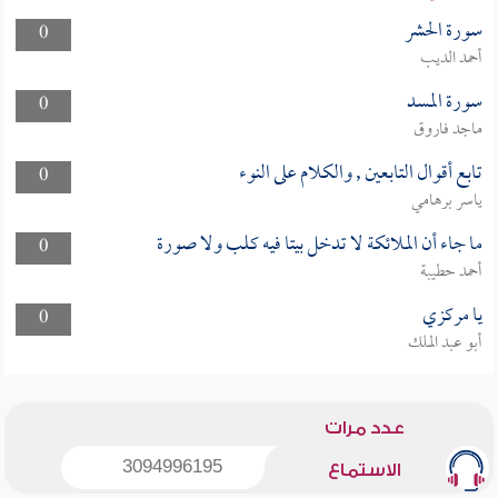
سورة الحشر
0
أحمد الديب
سورة المسد
0
ماجد فاروق
تابع أقوال التابعين , والكلام على النوء
0
ياسر برهامي
ما جاء أن الملائكة لا تدخل بيتا فيه كلب ولا صورة
0
أحمد حطيبة
يا مركزي
0
أبو عبد الملك
عدد مرات
3094996195
الاستماع