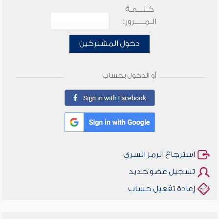
كـلـــمـة
الـمـــــرور:
دخول المشتركين
أو الدخول بحساب
استرجاع الرمز السري
تسجيل عضو جديد
إعادة تفعيل حساب