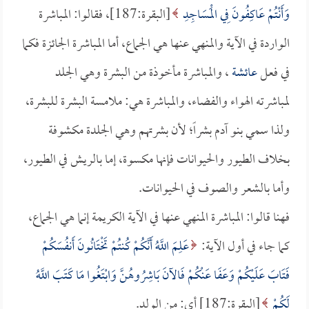
وَأَنْتُمْ عَاكِفُونَ فِي الْمَسَاجِدِ
[البقرة:187]، فقالوا: المباشرة
الواردة في الآية والمنهي عنها هي الجماع، أما المباشرة الجائزة فكما
في فعل
عائشة
، والمباشرة مأخوذة من البشرة وهي الجلد
لمباشرته الهواء والفضاء، والمباشرة هي: ملامسة البشرة للبشرة،
ولذا سمي بنو آدم بشراً؛ لأن بشرتهم وهي الجلدة مكشوفة
بخلاف الطيور والحيوانات فإنها مكسوة، إما بالريش في الطيور،
وأما بالشعر والصوف في الحيوانات.
فهنا قالوا: المباشرة المنهي عنها في الآية الكريمة إنما هي الجماع،
كما جاء في أول الآية:
عَلِمَ اللَّهُ أَنَّكُمْ كُنتُمْ تَخْتَانُونَ أَنفُسَكُمْ
فَتَابَ عَلَيْكُمْ وَعَفَا عَنْكُمْ فَالآنَ بَاشِرُوهُنَّ وَابْتَغُوا مَا كَتَبَ اللَّهُ
لَكُمْ
[البقرة:187] أي: من الولد.