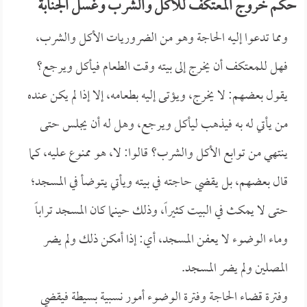
حكم خروج المعتكف للأكل والشرب وغسل الجنابة
ومما تدعوا إليه الحاجة وهو من الضروريات الأكل والشرب،
فهل للمعتكف أن يخرج إلى بيته وقت الطعام فيأكل ويرجع؟
يقول بعضهم: لا يخرج، ويؤتى إليه بطعامه، إلا إذا لم يكن عنده
من يأتي له به فيذهب ليأكل ويرجع، وهل له أن يجلس حتى
ينتهي من توابع الأكل والشرب؟ قالوا: لا، هو ممنوع عليه، كما
قال بعضهم، بل يقضي حاجته في بيته ويأتي يتوضأ في المسجد؛
حتى لا يمكث في البيت كثيراً، وذلك حينما كان المسجد تراباً
وماء الوضوء لا يعفن المسجد، أي: إذا أمكن ذلك ولم يضر
المصلين ولم يضر المسجد.
وفترة قضاء الحاجة وفترة الوضوء أمور نسبية بسيطة فيقضي