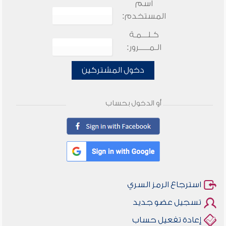
اسم
المستخدم:
كـلـــمـة
الـمـــــرور:
دخول المشتركين
أو الدخول بحساب
استرجاع الرمز السري
تسجيل عضو جديد
إعادة تفعيل حساب