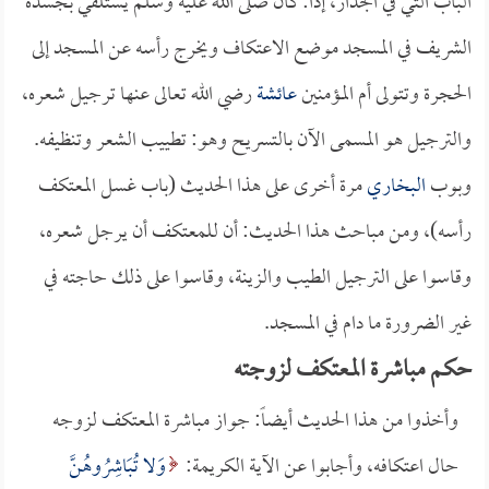
الباب التي في الجدار، إذاً: كان صلى الله عليه وسلم يستلقي بجسده
الشريف في المسجد موضع الاعتكاف ويخرج رأسه عن المسجد إلى
الحجرة وتتولى أم المؤمنين
عائشة
رضي الله تعالى عنها ترجيل شعره،
والترجيل هو المسمى الآن بالتسريح وهو: تطييب الشعر وتنظيفه.
وبوب
البخاري
مرة أخرى على هذا الحديث (باب غسل المعتكف
رأسه)، ومن مباحث هذا الحديث: أن للمعتكف أن يرجل شعره،
وقاسوا على الترجيل الطيب والزينة، وقاسوا على ذلك حاجته في
غير الضرورة ما دام في المسجد.
حكم مباشرة المعتكف لزوجته
وأخذوا من هذا الحديث أيضاً: جواز مباشرة المعتكف لزوجه
حال اعتكافه، وأجابوا عن الآية الكريمة:
وَلا تُبَاشِرُوهُنَّ