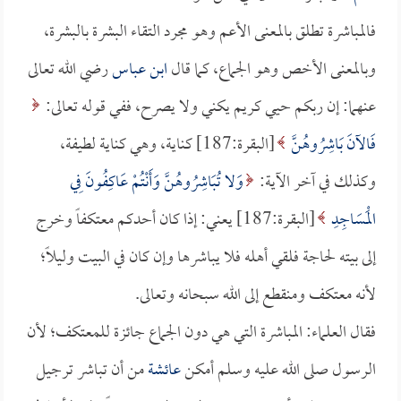
فالمباشرة تطلق بالمعنى الأعم وهو مجرد التقاء البشرة بالبشرة،
وبالمعنى الأخص وهو الجماع، كما قال
ابن عباس
رضي الله تعالى
عنهما: إن ربكم حيي كريم يكني ولا يصرح، ففي قوله تعالى:
فَالآنَ بَاشِرُوهُنَّ
[البقرة:187] كناية، وهي كناية لطيفة،
وكذلك في آخر الآية:
وَلا تُبَاشِرُوهُنَّ وَأَنْتُمْ عَاكِفُونَ فِي
الْمَسَاجِدِ
[البقرة:187] يعني: إذا كان أحدكم معتكفاً وخرج
إلى بيته لحاجة فلقي أهله فلا يباشرها وإن كان في البيت وليلاً؛
لأنه معتكف ومنقطع إلى الله سبحانه وتعالى.
فقال العلماء: المباشرة التي هي دون الجماع جائزة للمعتكف؛ لأن
الرسول صلى الله عليه وسلم أمكن
عائشة
من أن تباشر ترجيل