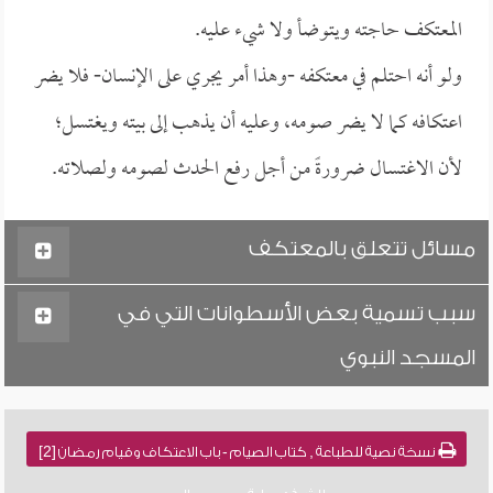
المعتكف حاجته ويتوضأ ولا شيء عليه.
ولو أنه احتلم في معتكفه -وهذا أمر يجري على الإنسان- فلا يضر
اعتكافه كما لا يضر صومه، وعليه أن يذهب إلى بيته ويغتسل؛
لأن الاغتسال ضرورةً من أجل رفع الحدث لصومه ولصلاته.
مسائل تتعلق بالمعتكف
سبب تسمية بعض الأسطوانات التي في
المسجد النبوي
نسخة نصية للطباعة , كتاب الصيام - باب الاعتكاف وقيام رمضان [2]