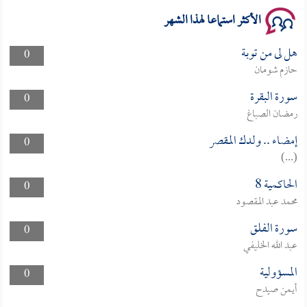
الأكثر استماعا لهذا الشهر
هل لى من توبة
0
حازم شومان
سورة البقرة
0
رمضان الصباغ
إمضاء .. ولدك المقصر
0
(...)
الحاكمية 8
0
محمد عبد المقصود
سورة الفلق
0
عبد الله الخليفي
المسؤولية
0
أيمن صيدح