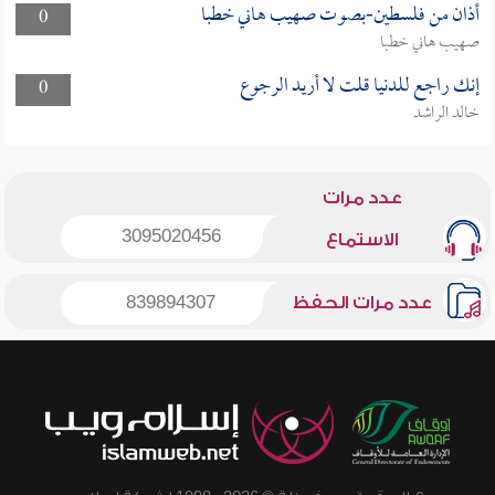
أذان من فلسطين-بصوت صهيب هاني خطبا
0
صهيب هاني خطبا
إنك راجع للدنيا قلت لا أريد الرجوع
0
خالد الراشد
عدد مرات
3095020456
الاستماع
عدد مرات الحفظ
839894307