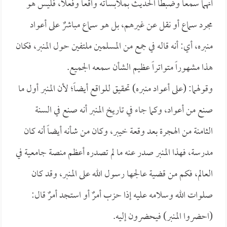
أنهما سمعا وضبطا الحديث بملابساته واقعاً وفعلاً، فليس هو
مجرد سماع أو نقل عن غيرهم، بل هو سماع مباشرٌ على أعواد
منبره، أي: أنه قاله في جمع من المسلمين ملتفين حول المنبر، فكان
هذا مشهوراً متواتراً عظيم الشأن سمعه الجميع.
وقولهما: (على أعواد منبره) تحقيق للواقع أيضاً؛ لأن المنبر أول ما
صنع من أعواد، وكما جاء في تاريخ المنبر أنه صنع في السنة
الثامنة من الهجرة بعد وقعة خيبر، وكان من شأنه أيضاً أنه كان
مدرسة، فهذا المنبر صدر عنه ما لم تصدره أعظم منصة جامعية في
العالم، فكم من قضية عالجها رسول الله على المنبر، وقد كان
صلوات الله وسلامه عليه إذا حزب أمرٌ أو استجد أمرٌ قال:
(احضروا المنبر) فيحضرون إليه.