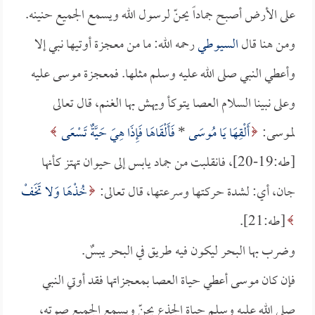
على الأرض أصبح جماداً يحنّ لرسول الله ويسمع الجميع حنينه.
ومن هنا قال
السيوطي
رحمه الله: ما من معجزة أوتيها نبي إلا
وأعطي النبي صلى الله عليه وسلم مثلها. فمعجزة موسى عليه
وعلى نبينا السلام العصا يتوكأ ويهش بها الغنم، قال تعالى
لموسى:
أَلْقِهَا يَا مُوسَى
*
فَأَلْقَاهَا فَإِذَا هِيَ حَيَّةٌ تَسْعَى
[طه:19-20]، فانقلبت من جماد يابس إلى حيوان تهتز كأنها
جان، أي: لشدة حركتها وسرعتها، قال تعالى:
خُذْهَا وَلا تَخَفْ
[طه:21].
وضرب بها البحر ليكون فيه طريق في البحر يبسٌ.
فإن كان موسى أعطي حياة العصا بمعجزاتها فقد أوتي النبي
صلى الله عليه وسلم حياة الجذع يحنّ ويسمع الجميع صوته،