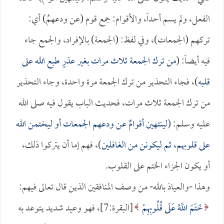
الفعل، ولم يسم أحداً، والأقوام: جمع قوم (عن ودعهمُ) أي:
تركهم (الجمعات)، وفي لفظ: (الجمعة) بالإفراد، والجمع جاء
فيه أيضاً: (
من ترك الجمعة ثلاث مرات بغير عذرٍ طبع الله على
قلبه
)، فجاء التحذير من ترك الجمعة مرة واحدة، وجاء التحذير
من ترك الجمعة ثلاث مرات، فحديث الباب يقول فيه صلى الله
عليه وسلم: (
لينتهين أقوامٌ عن ودعهم الجمعات أو ليختمن الله
على قلوبهم، ثم ليكونن من الغافلين
)، فهم إما أن يتركوا ذلك،
أو يكون الجزاء الختم على القلوب.
وهذا -والعياذ بالله- من وصف المنافقين الذين قال تعالى فيهم:
خَتَمَ اللَّهُ عَلَى قُلُوبِهِمْ
[البقرة:7]، فهو وعيد شديد يتوعد به