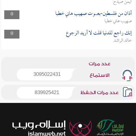
أيمن صيدح
أذان من فلسطين-بصوت صهيب هاني خطبا
0
صهيب هاني خطبا
إنك راجع للدنيا قلت لا أريد الرجوع
0
خالد الراشد
عدد مرات
3095022431
الاستماع
عدد مرات الحفظ
839925421