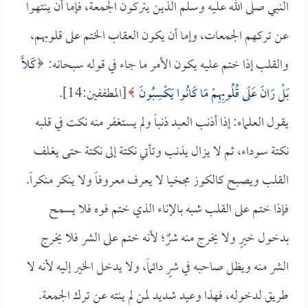
النبي صلى الله عليه وسلم الذين يتركون الجمعة، فإما أن ينتهوا
عن تركهم الجمعات، وإما أن يكون العقاب الختم على قلوبهم،
والقلب إذا ختم عليه يكون الأمر ما جاء في قوله سبحانه:
كَلاَّ
بَلْ رَانَ عَلَى قُلُوبِهِمْ مَا كَانُوا يَكْسِبُونَ
[المطففين:14].
يقول العلماء: إذا أذنب العبد ذنباً ولم يستغفر منه نكت في قلبه
نكتة سوداء، ثم لا يزال يذنب وتأتي نكتة إلى نكتة حتى يغلف
القلب ويصبح كالكوز مجخيا لا يعرف معروفاً ولا ينكر منكراً.
فإذا ختم على القلب شبه بالإناء الذي ختم فوه فلا يسمح
بدخول خيرٍ ولا يخرج منه شرٌ؛ لأنه ختم على الشر فلا يخرج
الشر منه ويظل صاحبه في شرٍ دائماً، ولا يدخل الخير إليه لأنه لا
طريق لدخوله، فهذا وعيد شديد لمن لم ينته عن ترك الجمعة.