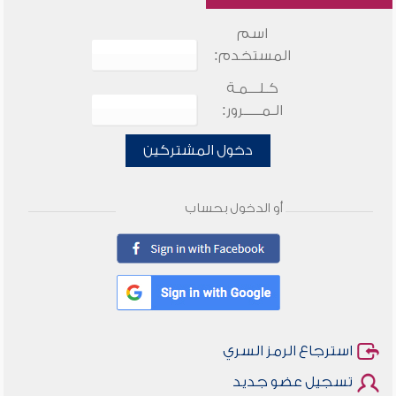
اسم
المستخدم:
كـلـــمـة
الـمـــــرور:
دخول المشتركين
أو الدخول بحساب
استرجاع الرمز السري
تسجيل عضو جديد