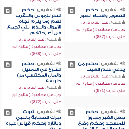
الفهرس:
حكم
الفهرس:
حكم
التصوير واقتناء الصور
النذر للموتى والتقرب
لهم وما يلزم تجاه
للشيخ:
عبد العزيز بن باز
الأموال والنذور التي تجمع
جزء من محاضرة ( فتاوى نور
في أضرحتهم
على الدرب (857))
للشيخ:
عبد العزيز بن باز
جزء من محاضرة ( فتاوى نور
على الدرب (868))
الفهرس:
حكم من
الفهرس:
حكم
يدعي علم الغيب
الشرع في التمثيل
والمال المكتسب من
للشيخ:
عبد العزيز بن باز
طريقه
جزء من محاضرة ( فتاوى نور
للشيخ:
عبد العزيز بن باز
على الدرب (871))
جزء من محاضرة ( فتاوى نور
على الدرب (872))
الفهرس:
حكم
الفهرس:
ثبوت
جعل القبر مجاوراً
تبرك الصحابة بالنبي
للمسجد وحكم وضع
وبآثاره وحكم قياس غيره