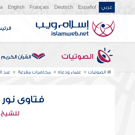
عربي
Español
Deutsch
Français
English
ia
الرئي
الصوتيات
القرآن الكريم
الصوتيات
علماء ودعاة
محاضرات مفرغة
عبد ال
فتاوى نور عل
للشيخ : 