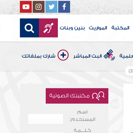
المكتبة
المواريث
بنين وبنات
علمية
البث المباشر
شارك بملفاتك
مكتبتك الصوتية
اسم
المستخدم:
كـلـــمـة