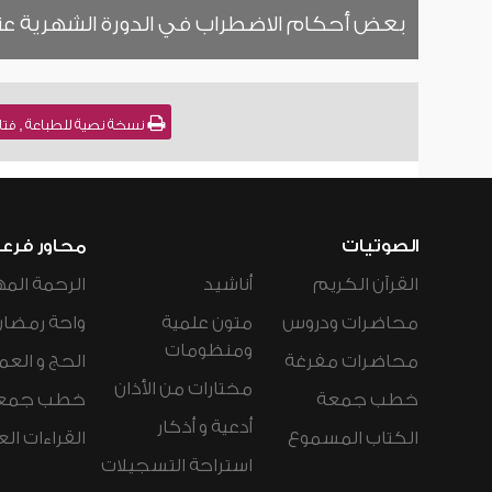
بعض أحكام الاضطراب في الدورة الشهرية عند
نسخة نصية للطباعة , فتاوى نور على الدرب (
الصوتيات
محاور فرع
القرآن الكريم
أناشيد
الرحمة المه
محاضرات ودروس
متون علمية
واحة رمضان
ومنظومات
محاضرات مفرغة
الحج و العم
مختارات من الأذان
خطب جمعة
خطب جمع
أدعية و أذكار
الكتاب المسموع
القراءات ال
استراحة التسجيلات