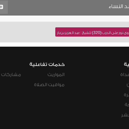
 النساء
320) للشيخ : عبد العزيز بن باز
ية
خدمات تفاعلية
داة
المواريث
مشاركات ال
مواقيت الصلاة
رة
ة
عشر