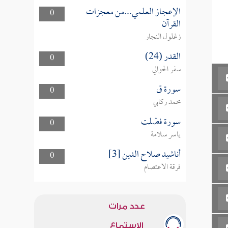
الإعجاز العلمي...من معجزات
0
القرآن
زغلول النجار
القدر (24)
0
سفر الحوالي
سورة ق
0
محمد ركابي
سورة فصّلت
0
ياسر سلامة
أناشيد صلاح الدين [3]
0
فرقة الاعتصام
عدد مرات
الاستماع