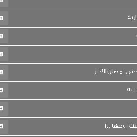
رية
تى رمضان الآخر
ينه
يت زوجها ..)