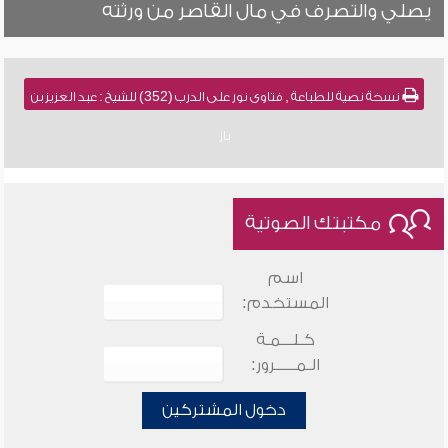
يصلي والتصرف في مال القاصر من ورثته
نسخة نصية للطباعة , فتاوى نور على الدرب (352) للشيخ : عبد العزيز بن
باز
مكتبتك الصوتية
اسم
المستخدم:
كـلـــمـة
الـمـــــرور:
دخول المشتركين