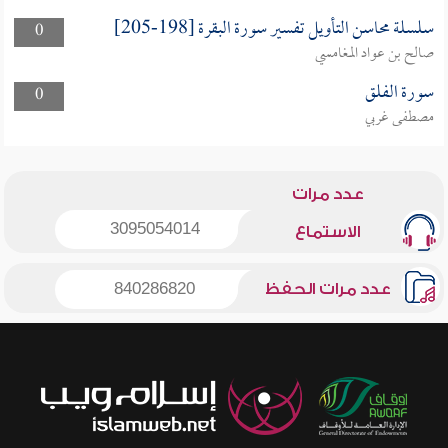
سلسلة محاسن التأويل تفسير سورة البقرة [198-205]
0
صالح بن عواد المغامسي
سورة الفلق
0
مصطفى غربي
عدد مرات
3095054014
الاستماع
عدد مرات الحفظ
840286820