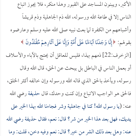
الأكبر، ويبنون المساجد على القبور وهذا منكر، فلا يجوز اتباع
الناس إلا في طاعة الله ورسوله، الله ذم الجاهلية وذم قريشاً
وأشباههم من الكفرة لما بعث نبيه صلى الله عليه وسلم وعارضوه
بقولهم:
إِنَّا وَجَدْنَا آبَاءَنَا عَلَى أُمَّةٍ وَإِنَّا عَلَى آثَارِهِمْ مُقْتَدُونَ
[الزخرف:22] ذمهم بهذا، فليس للعاقل أن يحتج بالآباء والأسلاف
أو بعمل الناس في الباطل بل يبحث عن الحق، قال الله وقال
رسوله، ويأخذ بالحق الذي قاله الله ورسوله وإن خالفه أكثر الخلق،
فالحق هو الواجب الاتباع وإن كنت وحدك، قال
حذيفة
رضي الله
عنه: (
يا رسول الله! كنا في جاهلية وشر فجاءنا الله بهذا الخير على
يديك، فهل بعد هذا الخير من شر؟ قال: نعم، فقال
حذيفة
رضي الله
عنه: وهل بعد ذلك الشر من خير؟ قال: نعم وفيه دخن، قلت: وما