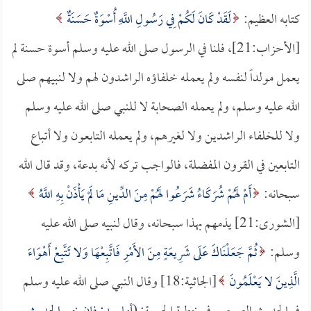
كتابه العظيم:
لَقَدْ كَانَ لَكُمْ فِي رَسُولِ اللَّهِ أُسْوَةٌ حَسَنَةٌ
[الأحزاب:21]، فلنا في الرسول صلى الله عليه وسلم أسوة حسنة لم
يعمل مولداً لنفسه ولم يعمله خلفاؤه الراشدون لهم ولا لنبيهم صلى
الله عليه وسلم، ولم يعمله الصحابة لا للنبي صلى الله عليه وسلم
ولا للخلفاء الراشدين ولا لغيرهم، ولم يعمله التابعون ولا أتباع
التابعين في القرون المفضلة، فالواجب تركه لأنه بدعة، وقد قال الله
سبحانه:
أَمْ لَهُمْ شُرَكَاءُ شَرَعُوا لَهُمْ مِنَ الدِّينِ مَا لَمْ يَأْذَنْ بِهِ اللَّهُ
[الشورى:21] يذمهم بهذا سبحانه، وقال لنبيه صلى الله عليه
وسلم:
ثُمَّ جَعَلْنَاكَ عَلَى شَرِيعَةٍ مِنَ الأَمْرِ فَاتَّبِعْهَا وَلا تَتَّبِعْ أَهْوَاءَ
الَّذِينَ لا يَعْلَمُونَ
[الجاثية:18] وقال النبي صلى الله عليه وسلم