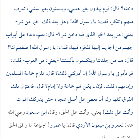
دخنه؟ قال: قوم يهدون بغير هديي، ويستنون بغير سنتي، تعرف
منهم وتنكر، قلت: يا رسول الله! وهل بعد ذلك الخير من شر-
يعني: هل بعد الخير الذي فيه دخن شر؟- قال: نعم، دعاة على أبواب
جهنم من أجابهم إليها قذفوه فيها، قلت: يا رسول الله! صفهم لنا؟
قال: هم من جلدتنا ويتكلمون بألسنتنا -يعني: من العرب- قلت:
فما تأمرني يا رسول الله! إن أدركني ذلك؟ قال: تلزم جماعة المسلمين
وإمامهم، قلت: فإن لم يكن لهم جماعة ولا إمام؟ قال: فاعتزل تلك
الفرق كلها ولو أن تعض على أصل شجرة حتى يدركك الموت
وأنت على ذلك
) يعني: وأنت على الحق، وقال
ابن مسعود
رضي الله
عنه: لـ
عمرو بن ميمون الأودي
قال: يا
عمرو
! الجماعة ما وافق الحق