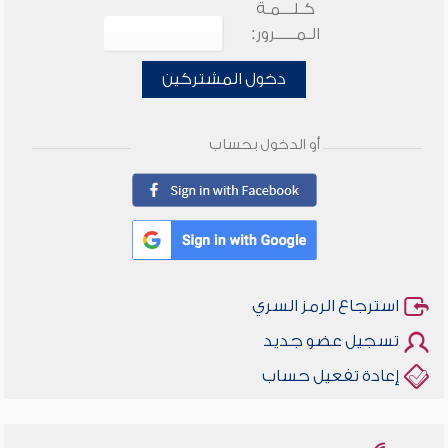
كـلـــمـة
الـمـــــرور:
دخول المشتركين
أو الدخول بحساب
استرجاع الرمز السري
تسجيل عضو جديد
إعادة تفعيل حساب