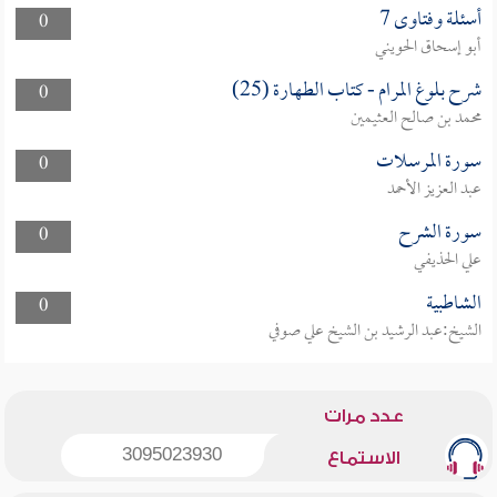
أسئلة وفتاوى 7
0
أبو إسحاق الحويني
شرح بلوغ المرام - كتاب الطهارة (25)
0
محمد بن صالح العثيمين
سورة المرسلات
0
عبد العزيز الأحمد
سورة الشرح
0
علي الحذيفي
الشاطبية
0
الشيخ:عبد الرشيد بن الشيخ علي صوفي
عدد مرات
3095023930
الاستماع