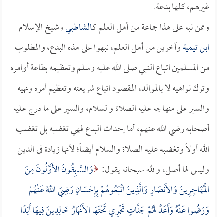
غيرهم، كلها بدعة.
وممن نبه على هذا جماعة من أهل العلم كـ
الشاطبي
وشيخ الإسلام
ابن تيمية
وآخرين من أهل العلم، نبهوا على هذه البدع، والمطلوب
من المسلمين اتباع النبي صلى الله عليه وسلم وتعظيمه بطاعة أوامره
وترك نواهيه لا بالموالد، المقصود اتباع شريعته وتعظيم أمره ونهيه
والسير على منهاجه عليه الصلاة والسلام، والسير على ما درج عليه
أصحابه رضي الله عنهم، أما إحداث البدع فهي تغضبه بل تغضب
الله أولاً وتغضبه عليه الصلاة والسلام أيضاً؛ لأنها زيادة في الدين
وليس لها أصل، والله سبحانه يقول:
وَالسَّابِقُونَ الأَوَّلُونَ مِنَ
الْمُهَاجِرِينَ وَالأَنصَارِ وَالَّذِينَ اتَّبَعُوهُمْ بِإِحْسَانٍ رَضِيَ اللَّهُ عَنْهُمْ
وَرَضُوا عَنْهُ وَأَعَدَّ لَهُمْ جَنَّاتٍ تَجْرِي تَحْتَهَا الأَنْهَارُ خَالِدِينَ فِيهَا أَبَدًا