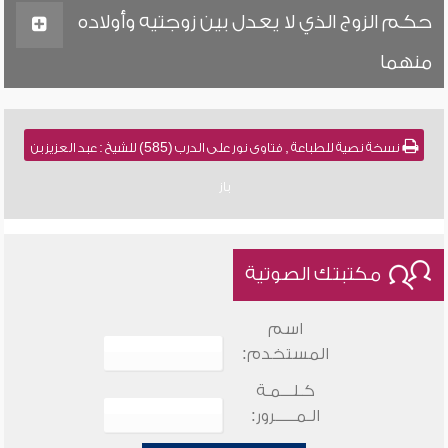
حكم الزوج الذي لا يعدل بين زوجتيه وأولاده
منهما
نسخة نصية للطباعة , فتاوى نور على الدرب (585) للشيخ : عبد العزيز بن
باز
مكتبتك الصوتية
اسم
المستخدم:
كـلـــمـة
الـمـــــرور: