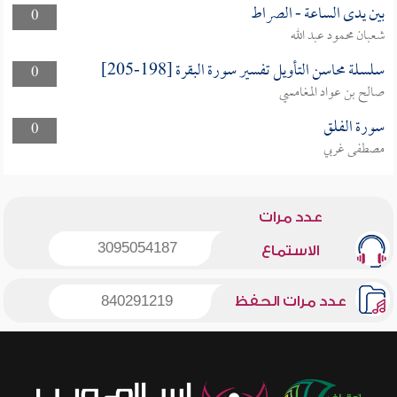
بين يدى الساعة - الصراط
0
شعبان محمود عبد الله
سلسلة محاسن التأويل تفسير سورة البقرة [198-205]
0
صالح بن عواد المغامسي
سورة الفلق
0
مصطفى غربي
عدد مرات
3095054187
الاستماع
عدد مرات الحفظ
840291219