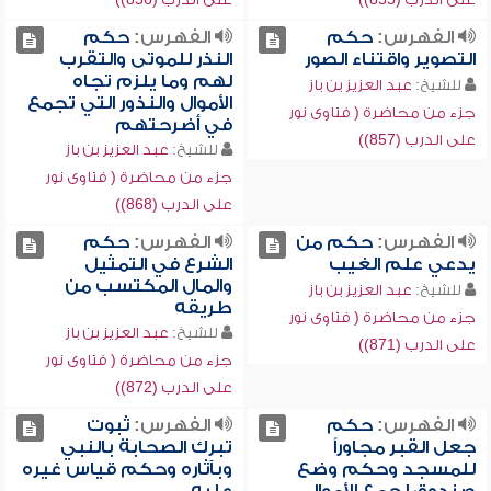
الفهرس:
حكم
الفهرس:
حكم
التصوير واقتناء الصور
النذر للموتى والتقرب
لهم وما يلزم تجاه
للشيخ:
عبد العزيز بن باز
الأموال والنذور التي تجمع
جزء من محاضرة ( فتاوى نور
في أضرحتهم
على الدرب (857))
للشيخ:
عبد العزيز بن باز
جزء من محاضرة ( فتاوى نور
على الدرب (868))
الفهرس:
حكم من
الفهرس:
حكم
يدعي علم الغيب
الشرع في التمثيل
والمال المكتسب من
للشيخ:
عبد العزيز بن باز
طريقه
جزء من محاضرة ( فتاوى نور
للشيخ:
عبد العزيز بن باز
على الدرب (871))
جزء من محاضرة ( فتاوى نور
على الدرب (872))
الفهرس:
حكم
الفهرس:
ثبوت
جعل القبر مجاوراً
تبرك الصحابة بالنبي
للمسجد وحكم وضع
وبآثاره وحكم قياس غيره