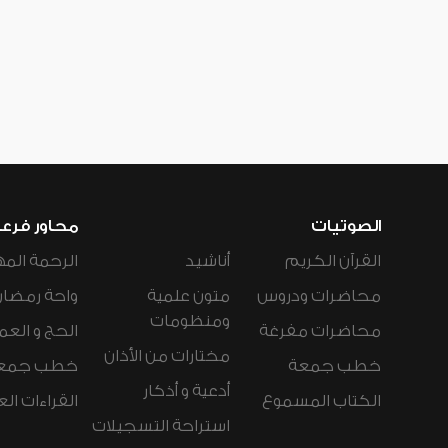
الصوتيات
محاور فرع
القرآن الكريم
أناشيد
الرحمة المه
محاضرات ودروس
متون علمية
واحة رمضان
ومنظومات
محاضرات مفرغة
الحج و العم
مختارات من الأذان
خطب جمعة
خطب جمع
أدعية و أذكار
الكتاب المسموع
القراءات ال
استراحة التسجيلات