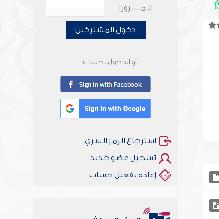
الـمـــــرور:
دخول المشتركين
أو الدخول بحساب
استرجاع الرمز السري
تسجيل عضو جديد
إعادة تفعيل حساب