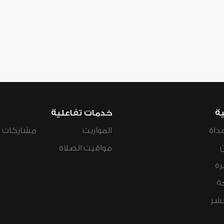
ية
خدمات تفاعلية
داة
المواريث
مشاركات ال
مواقيت الصلاة
رة
ة
عشر