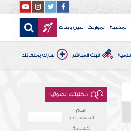
المكتبة
المواريث
بنين وبنات
علمية
البث المباشر
شارك بملفاتك
مكتبتك الصوتية
اسم
المستخدم:
كـلـــمـة