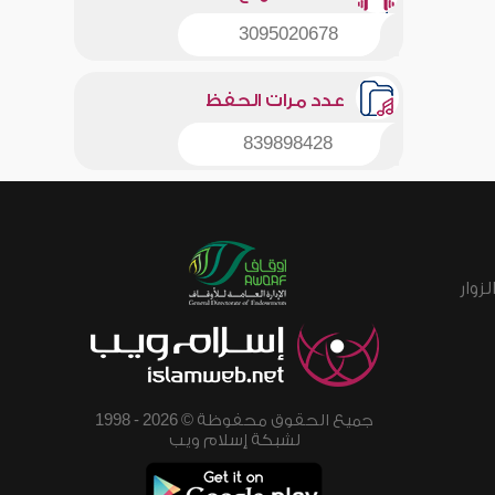
3095020678
عدد مرات الحفظ
839898428
زوار
جميع الحقوق محفوظة © 2026 - 1998
لشبكة إسلام ويب