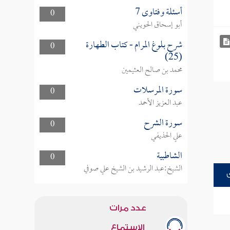
أسئلة وفتاوى 7
0
أبو إسحاق الحويني
شرح بلوغ المرام - كتاب الطهارة
0
(25)
محمد بن صالح العثيمين
سورة المرسلات
0
عبد العزيز الأحمد
سورة الشرح
0
علي الحذيفي
الشاطبية
0
الشيخ:عبد الرشيد بن الشيخ علي صوفي
عدد مرات
الاستماع