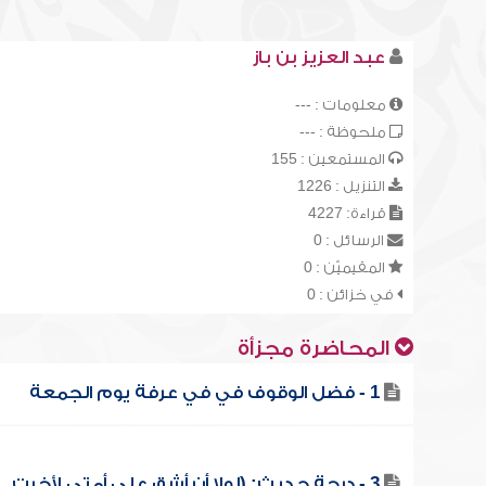
عبد العزيز بن باز
معلومات : ---
ملحوظة : ---
المستمعين : 155
التنزيل : 1226
قراءة: 4227
الرسائل : 0
المقيميّن : 0
في خزائن : 0
المحاضرة مجزأة
1 - فضل الوقوف في في عرفة يوم الجمعة
3 - درجة حديث: (لولا أن أشق على أمتي لأخرت