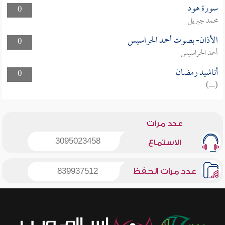
سورة هود
0
محمد جبريل
الأذان- بصوت أحمد الحراسيس
0
أحمد الحراسيس
أناشيد رمضان
0
(...)
عدد مرات
3095023458
الاستماع
عدد مرات الحفظ
839937512