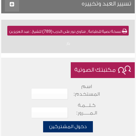
تسيير العبد وتخييره
نسخة نصية للطباعة , فتاوى نور على الدرب (789) للشيخ : عبد العزيز بن
باز
مكتبتك الصوتية
اسم
المستخدم:
كـلـــمـة
الـمـــــرور:
دخول المشتركين