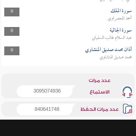
سورة الملك
0
أحمد المعصراوي
سورة الجاثية
0
عبد السلام غالب السفياني
أذان محمد صديق المنشاوي
0
محمد صديق المنشاوي
عدد مرات
3095074936
الاستماع
عدد مرات الحفظ
840641748