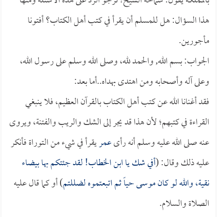
بالمملكة يقول: سماحة الشيخ! نرجو الرد على هذه الأسئلة ومنها
هذا السؤال: هل للمسلم أن يقرأ في كتب أهل الكتاب؟ أفتونا
مأجورين.
الجواب: بسم الله, والحمد لله، وصلى الله وسلم على رسول الله،
وعلى آله وأصحابه ومن اهتدى بهداه..أما بعد:
فقد أغنانا الله عن كتب أهل الكتاب بالقرآن العظيم، فلا ينبغي
القراءة في كتبهم؛ لأن هذا قد يجر إلى الشك والريب والفتنة، ويروى
عنه صلى الله عليه وسلم أنه رأى
عمر
يقرأ في شيء من التوراة فأنكر
عليه ذلك وقال: (
أفي شك يا
ابن الخطاب
! لقد جئتكم بها بيضاء
نقية، والله لو كان موسى حياً ثم اتبعتموه لضللتم
) أو كما قال عليه
الصلاة والسلام.