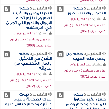
الفهرس:
حكم
الفهرس:
حكم
التصوير واقتناء الصور
النذر للموتى والتقرب
لهم وما يلزم تجاه
للشيخ:
عبد العزيز بن باز
الأموال والنذور التي تجمع
جزء من محاضرة ( فتاوى نور
في أضرحتهم
على الدرب (857))
للشيخ:
عبد العزيز بن باز
جزء من محاضرة ( فتاوى نور
على الدرب (868))
الفهرس:
حكم من
الفهرس:
حكم
يدعي علم الغيب
الشرع في التمثيل
والمال المكتسب من
للشيخ:
عبد العزيز بن باز
طريقه
جزء من محاضرة ( فتاوى نور
للشيخ:
عبد العزيز بن باز
على الدرب (871))
جزء من محاضرة ( فتاوى نور
على الدرب (872))
الفهرس:
حكم
الفهرس:
ثبوت
جعل القبر مجاوراً
تبرك الصحابة بالنبي
للمسجد وحكم وضع
وبآثاره وحكم قياس غيره