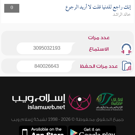
إنك راجع للدنيا قلت لا أريد الرجوع
0
خالد الراشد
عدد مرات
3095032193
الاستماع
عدد مرات الحفظ
840026643
جميع الحقوق محفوظة © 2026 - 1998 لشبكة إسلام ويب