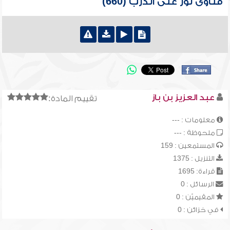
فتاوى نور على الدرب (660)
عبد العزيز بن باز
تقييم المادة:
معلومات : ---
ملحوظة : ---
المستمعين : 159
التنزيل : 1375
قراءة: 1695
الرسائل : 0
المقيميّن : 0
في خزائن : 0