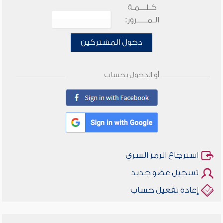
كـلـــمـة
الـمـــــرور:
دخول المشتركين
أو الدخول بحساب
استرجاع الرمز السري
تسجيل عضو جديد
إعادة تفعيل حساب