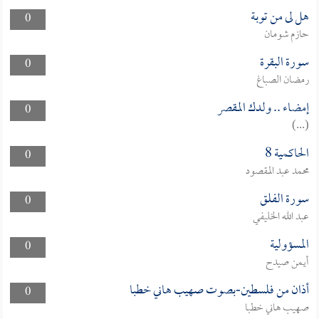
هل لى من توبة
0
حازم شومان
سورة البقرة
0
رمضان الصباغ
إمضاء .. ولدك المقصر
0
(...)
الحاكمية 8
0
محمد عبد المقصود
سورة الفلق
0
عبد الله الخليفي
المسؤولية
0
أيمن صيدح
أذان من فلسطين-بصوت صهيب هاني خطبا
0
صهيب هاني خطبا