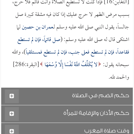
[التغابن:16] فإذا كنت لا تستطيع الصلاة وأنت قائم فلا حرج،
بسبب مرض الظهر لا حرج عليك إذا كان فيه مشقة كبيرة صل
جالساً، يقول النبي صلى الله عليه وسلم لـ
عمران بن حصين
لما
اشتكى قال له صلى الله عليه وسلم: (
صل قائماً، فإن لم تستطع
فقاعداً، فإن لم تستطع فعلى جنب، فإن لم تستطع فمستلقياً
)، والله
سبحانه يقول:
لا يُكَلِّفُ اللَّهُ نَفْسًا إِلَّا وُسْعَهَا
[البقرة:286]
والحمد لله.
حكم الضم في الصلاة
حكم الأذان والإقامة للمرأة
وقت صلاة المغرب