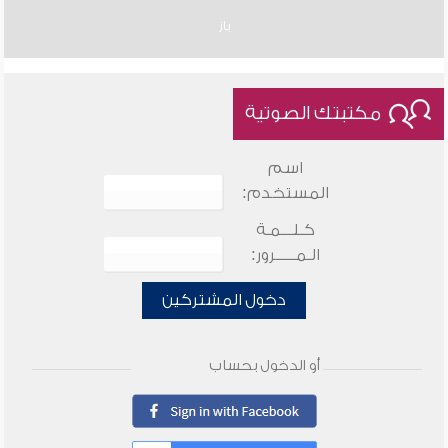
باز
مكتبتك الصوتية
اسم
المستخدم:
كـلـــمـة
الـمـــــرور:
دخول المشتركين
أو الدخول بحساب