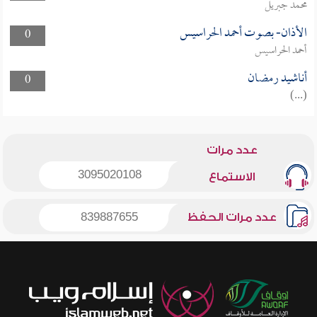
محمد جبريل
الأذان- بصوت أحمد الحراسيس
0
أحمد الحراسيس
أناشيد رمضان
0
(...)
عدد مرات
3095020108
الاستماع
عدد مرات الحفظ
839887655