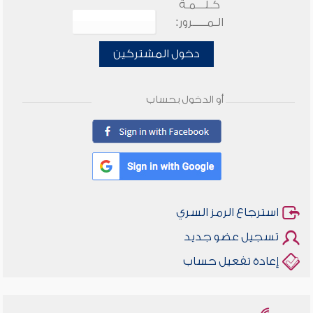
كـلـــمـة
الـمـــــرور:
دخول المشتركين
أو الدخول بحساب
استرجاع الرمز السري
تسجيل عضو جديد
إعادة تفعيل حساب