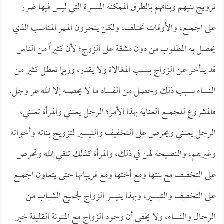
تزويج بنيهم وبناتهم بالطرق الممكنة الميسرة التي ليس فيها ضرر
على الجميع، والأوقات تختلف، ولكن يتحرون المهر المناسب الذي
يحصل به المطلوب من دون مشقة على الزوج؛ لأن كثيراً من الناس
قد يتأخر عن الزواج بسبب المغالاة ولا يقدر، وربما تعطل كثير من
النساء بسبب ذلك وحصل من الفساد ما لا يحصيه إلا الله عز وجل.
فالمشروع للجميع العناية بهذا الأمر؛ الرجل يعتني والمرأة تعتني،
الرجل يعتني ويحرص على التخفيف والتيسير لتزويج بناته وأخواته
وغيرهم، والنصيحة لهن في ذلك، والمرأة كذلك تتقي الله وتحرص
على التخفيف مع بنتها ومع أختها ومع قريباتها حتى يتعاون الجميع
على التخفيف والتيسير، وبهذا يتيسر الزواج لجميع الشباب من
الرجال والنساء، ولا يخفى أن وجود الزواج مع المئونة القليلة خير