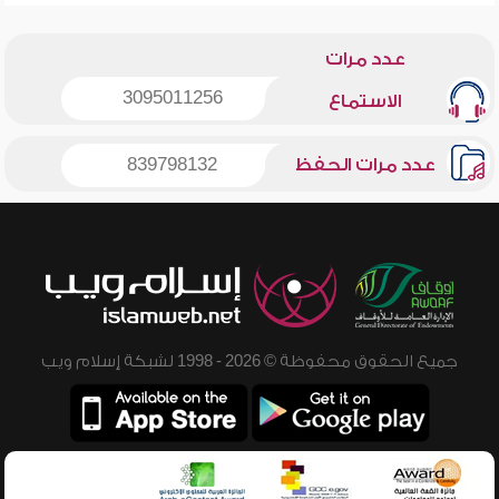
عدد مرات
3095011256
الاستماع
عدد مرات الحفظ
839798132
جميع الحقوق محفوظة © 2026 - 1998 لشبكة إسلام ويب