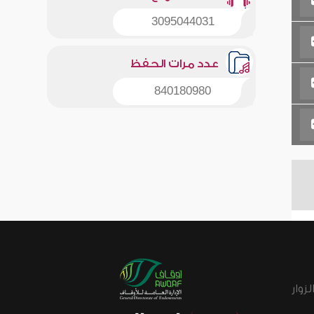
3095044031
عدد مرات الحفظ
840180980
زوار