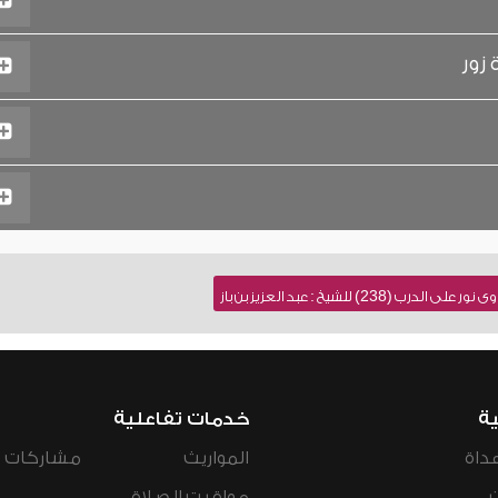
زور
238) للشيخ : عبد العزيز بن باز
ية
خدمات تفاعلية
داة
المواريث
مشاركات ال
مواقيت الصلاة