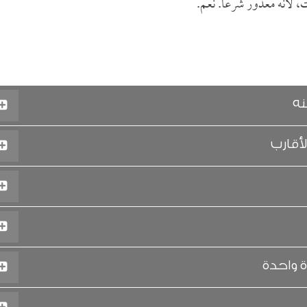
، لأنه معذور شرعاً. نعم.
نه
أقارب
 واحدة