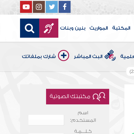
المكتبة
المواريث
بنين وبنات
علمية
البث المباشر
شارك بملفاتك
مكتبتك الصوتية
اسم
المستخدم:
كـلـــمـة