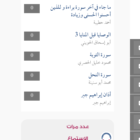
ما جاء في آخر سورة براءة و للذين
0
أحسنوا الحسنى وزيادة
أحمد حطيبة
الوصايا قبل المنايا 3
0
أبو إسحاق الحويني
سورة التوبة
0
محمود خليل الحصري
سورة النحل
0
محمد أبو سنينة
أذان إبراهيم جبر
0
إبراهيم جبر
عدد مرات
الاستماع