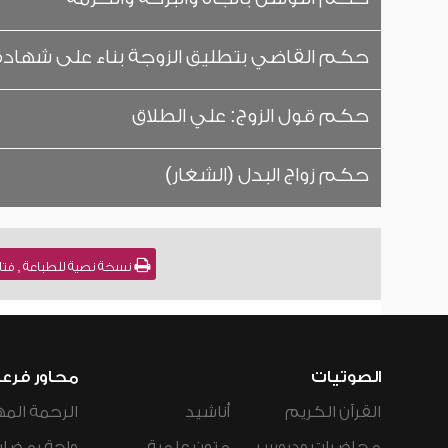
حكم القاضي بتطليق الزوجة بناء على شهادة 
حكم قول الزوج: علي الطلاق
حكم زواج البدل (الشغار)
نسخة نصية للطباعة , فتاوى نور على الدرب (
الصوتيات
محاور فرع
القرآن الكريم
أناشيد
الرحمة المه
محاضرات ودروس
متون علمية
واحة رمضان