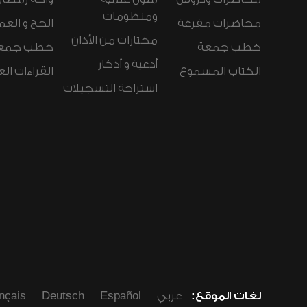
ومنظومات
محاضرات مفرغة
الحج و العم
مختارات من الأذان
خطب جمعة
خطب جمع
أدعية و أذكار
الكتاب المسموع
القراءات ال
استراحة التسجيلات
لغات الموقع:
عربي
Español
Deutsch
nçais