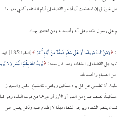
ل يجوز لي إن استطعت أن أؤخر القضاء إلى أيام الشتاء وأقضي منها ما
م على رسول الله، وعلى آله وأصحابه ومن اهتدى بهداه.
:
وَمَنْ كَانَ مَرِيضًا أَوْ عَلَى سَفَرٍ فَعِدَّةٌ مِنْ أَيَّامٍ أُخَرَ
[البقرة:185] فهذا
يؤجل القضاء إلى الشفاء، ولهذا قال بعده:
يُرِيدُ اللَّهُ بِكُمُ الْيُسْرَ وَلا يُرِيد
ر فعليك أن تطعمي عن كل يوم مسكين ويكفي، كالشيخ الكبير والعجوز
 مسكيناً، نصف صاع من التمر أو الأرز أو غيرهما من قوت البلد، وهو كيل
سان ينتظر الشفاء ويرجو الشفاء فهذا لا إطعام عليه ولكن يصبر حتى