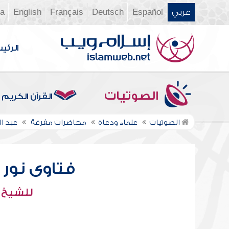
عربي
Español
Deutsch
Français
English
ia
الرئي
الصوتيات
القرآن الكريم
الصوتيات
علماء ودعاة
محاضرات مفرغة
عبد ال
فتاوى نور عل
للشيخ : 