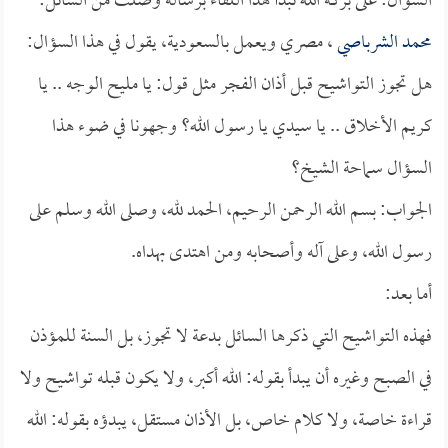
السؤال: على بركة الله نبدأ هذا اللقاء برسالة وصلت من السائل:
محمد الشرباصي
، مصري ويعمل بالسعودية، يقول في هذا السؤال:
هل تجوز التواشيح قبل أذان الفجر مثل قول: يا مليح الوجه .. يا
كريم الأخلاق .. يا سيدي يا رسول الله؟ وجهونا في ضوء هذا
السؤال سماحة الشيخ؟
الجواب: بسم الله الرحمن الرحيم، الحمد لله، وصلى الله وسلم على
رسول الله، وعلى آله وأصحابه ومن اهتدى بهداه.
أما بعد:
فهذه التواشيح التي ذكرها السائل بدعة لا تجوز، بل السنة للمؤذن
في الصبح وغيره أن يبدأ بقوله: الله أكبر، ولا يكون قبله تواشيح ولا
قراءة خاصة، ولا كلام خاص، بل الأذان مستقل، يبدؤه بقوله: الله