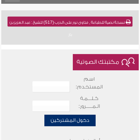
نسخة نصية للطباعة , فتاوى نور على الدرب (517) للشيخ : عبد العزيز بن
باز
مكتبتك الصوتية
اسم
المستخدم:
كـلـــمـة
الـمـــــرور:
دخول المشتركين