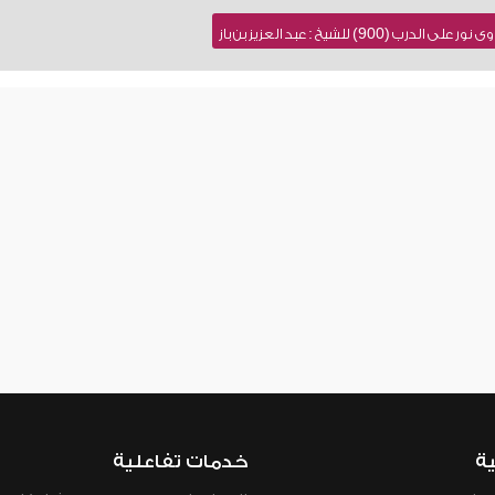
900) للشيخ : عبد العزيز بن باز
ية
خدمات تفاعلية