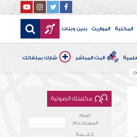
المكتبة
المواريث
بنين وبنات
علمية
البث المباشر
شارك بملفاتك
مكتبتك الصوتية
اسم
المستخدم:
كـلـــمـة