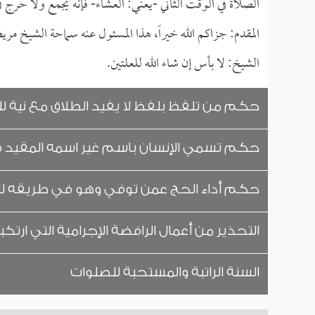
الصلاة في الوقت الثاني -يعني: العشاء- فإنه يجمع ولا حرج ف
المقدم: جزاكم الله خيراً، هذا المسئول عنه سماحة الشيخ مر
الشيخ: لا بأس إن شاء الله للعلتين.
حكم من تلفظ بلفظ لا يفيد الطلاق مع نية ل
حكم تسمي الإنسان باسم غير اسمه المقيد في
حكم أداء الحج عمن توفي وهو في طريقه ل
التحذير من أعمال الرافضة الإجرامية التي ارت
السنة الراتبة والمستحبة للصلوات