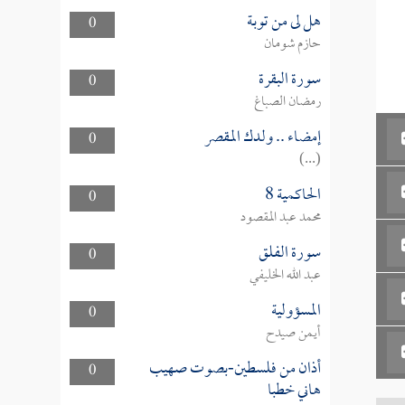
هل لى من توبة
0
حازم شومان
سورة البقرة
0
رمضان الصباغ
إمضاء .. ولدك المقصر
0
(...)
الحاكمية 8
0
محمد عبد المقصود
سورة الفلق
0
عبد الله الخليفي
المسؤولية
0
أيمن صيدح
أذان من فلسطين-بصوت صهيب
0
هاني خطبا