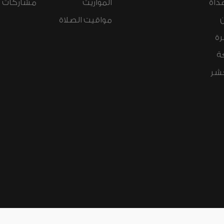
داة
المواريث
مشاركات ال
مواقيت الصلاة
رة
ة
عشر