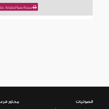
نسخة نصية للطباعة , فتاوى نور على الدرب (
الصوتيات
محاور فرع