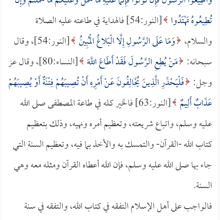
وَأَطِيعُوا الرَّسُولَ فَإِنْ تَوَلَّوا فَإِنَّمَا عَلَيْهِ مَا حُمِّلَ وَعَلَيْكُمْ مَا حُمِّلْتُمْ وَإِنْ
تُطِيعُوهُ تَهْتَدُوا
[النور:54] فالهداية في طاعته عليه الصلاة
والسلام،
وَمَا عَلَى الرَّسُولِ إِلَّا الْبَلاغُ الْمُبِينُ
[النور:54]، وقال
سبحانه:
مَنْ يُطِعِ الرَّسُولَ فَقَدْ أَطَاعَ اللَّهَ
[النساء:80]، وقال عز
وجل:
فَلْيَحْذَرِ الَّذِينَ يُخَالِفُونَ عَنْ أَمْرِهِ أَنْ تُصِيبَهُمْ فِتْنَةٌ أَوْ يُصِيبَهُمْ
عَذَابٌ أَلِيمٌ
[النور:63] فالخير كله في طاعة المصطفى صلى الله
عليه وسلم، واتباع شريعته، وتعظيم أمره ونهيه، وذلك بتعظيم
كتاب الله -القرآن- والتمسك به والأخذ بما فيه، وتعظيم السنة التي
جاء بها صلى الله عليه وسلم، فإن الله أعطاه القرآن ومثله معه وهي
السنة.
فالواجب على أهل الإسلام التفقه في كتاب الله، والتفقه في سنة