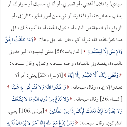
سيدي! يا فلان! أغثني، أو انصرني، أو أنا في حسبك أو جوارك، أو
يطلب منه الرحمة، أو المغفرة، أو شيء من أمور الخير، كالرزق، أو
الزواج، أو النجاة من النار، أو دخول الجنة، أو ما أشبه ذلك، كل
هذا كفرٌ بالله، كله شرك أكبر، قال الله جل وعلا:
وَمَا خَلَقْتُ الْجِنَّ
وَالإِنسَ إِلَّا لِيَعْبُدُونِ
[الذاريات:56] معنى ليعبدون: ليوحدوني
بالعبادة، يقصدوني بالعبادة، وحده سبحانه وتعالى، وقال سبحانه:
وَقَضَى رَبُّكَ أَلَّا تَعْبُدُوا إِلَّا إِيَّاهُ
[الإسراء:23] يعني: أمر ألا
تعبدوا إلا إياه، وقال سبحانه:
وَاعْبُدُوا اللَّهَ وَلا تُشْرِكُوا بِهِ شَيْئًا
[النساء:36] وقال سبحانه:
وَلا تَدْعُ مِنْ دُونِ اللَّهِ مَا لا يَنْفَعُكَ
وَلا يَضُرُّكَ فَإِنْ فَعَلْتَ فَإِنَّكَ إِذًا مِنَ الظَّالِمِينَ
[يونس:106] يعني:
المشركين، وقال سبحانه:
وَمَنْ يَدْعُ مَعَ اللَّهِ إِلَهًا آخَرَ لا بُرْهَانَ لَهُ بِهِ