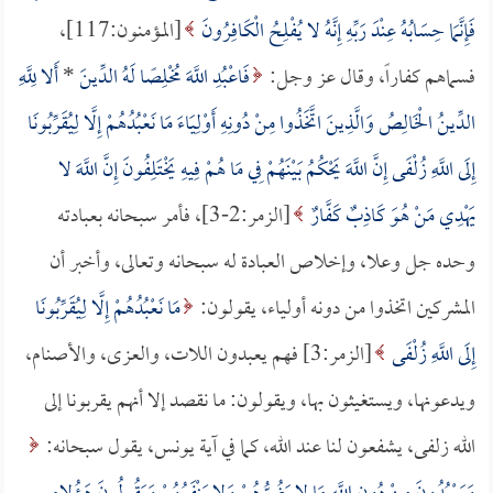
فَإِنَّمَا حِسَابُهُ عِنْدَ رَبِّهِ إِنَّهُ لا يُفْلِحُ الْكَافِرُونَ
[المؤمنون:117]،
فسماهم كفاراً، وقال عز وجل:
فَاعْبُدِ اللَّهَ مُخْلِصًا لَهُ الدِّينَ
*
أَلا لِلَّهِ
الدِّينُ الْخَالِصُ وَالَّذِينَ اتَّخَذُوا مِنْ دُونِهِ أَوْلِيَاءَ مَا نَعْبُدُهُمْ إِلَّا لِيُقَرِّبُونَا
إِلَى اللَّهِ زُلْفَى إِنَّ اللَّهَ يَحْكُمُ بَيْنَهُمْ فِي مَا هُمْ فِيهِ يَخْتَلِفُونَ إِنَّ اللَّهَ لا
يَهْدِي مَنْ هُوَ كَاذِبٌ كَفَّارٌ
[الزمر:2-3]، فأمر سبحانه بعبادته
وحده جل وعلا، وإخلاص العبادة له سبحانه وتعالى، وأخبر أن
المشركين اتخذوا من دونه أولياء، يقولون:
مَا نَعْبُدُهُمْ إِلَّا لِيُقَرِّبُونَا
إِلَى اللَّهِ زُلْفَى
[الزمر:3] فهم يعبدون اللات، والعزى، والأصنام،
ويدعونها، ويستغيثون بها، ويقولون: ما نقصد إلا أنهم يقربونا إلى
الله زلفى، يشفعون لنا عند الله، كما في آية يونس، يقول سبحانه: