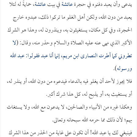
يدعى وأن يعبد دفنوه في حجرة
عائشة
في بيت
عائشة
، حمايةً له لئلا
يعبد من دون الله، ولكن أهل الغلو ما تركوا ذلك، عبدوه خارج
الحجرة، وفي كل مكان، يستغيثون به، وينذرون له، وهذا هو الشرك
الأكبر الذي نهى عنه عليه الصلاة والسلام وحذر منه، وقال: (
لا
تطروني كما أطرت النصارى ابن
مريم
، إنما أنا عبد فقولوا: عبد الله
ورسوله
).
فلا يجوز لأحد أن يغلو فيه بالدعاء فيدعوه من دون الله، أو ينذر له،
أو يستغيث به، أو يذبح له، كل هذا شرك أكبر.
وهكذا غيره من الأنبياء والصالحين، لا يدعون مع الله، ولا يستغاث
بهم؛ لأن ذلك مما حرمه الله سبحانه وتعالى.
فينبغي لك يا عبد الله! أن تكون على غاية من الحذر من هذا الشرك