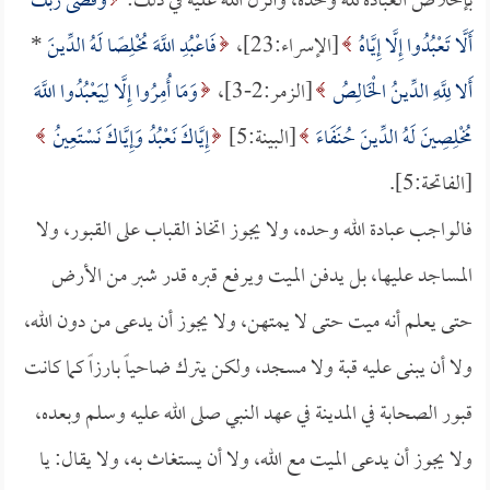
بإخلاص العبادة لله وحده، وأنزل الله عليه في ذلك:
وَقَضَى رَبُّكَ
أَلَّا تَعْبُدُوا إِلَّا إِيَّاهُ
[الإسراء:23]،
فَاعْبُدِ اللَّهَ مُخْلِصًا لَهُ الدِّينَ
*
أَلا لِلَّهِ الدِّينُ الْخَالِصُ
[الزمر:2-3]،
وَمَا أُمِرُوا إِلَّا لِيَعْبُدُوا اللَّهَ
مُخْلِصِينَ لَهُ الدِّينَ حُنَفَاءَ
[البينة:5]
إِيَّاكَ نَعْبُدُ وَإِيَّاكَ نَسْتَعِينُ
[الفاتحة:5].
فالواجب عبادة الله وحده، ولا يجوز اتخاذ القباب على القبور، ولا
المساجد عليها، بل يدفن الميت ويرفع قبره قدر شبر من الأرض
حتى يعلم أنه ميت حتى لا يمتهن، ولا يجوز أن يدعى من دون الله،
ولا أن يبنى عليه قبة ولا مسجد، ولكن يترك ضاحياً بارزاً كما كانت
قبور الصحابة في المدينة في عهد النبي صلى الله عليه وسلم وبعده،
ولا يجوز أن يدعى الميت مع الله، ولا أن يستغاث به، ولا يقال: يا