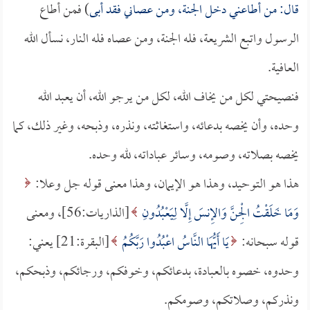
قال: من أطاعني دخل الجنة، ومن عصاني فقد أبى
) فمن أطاع
الرسول واتبع الشريعة، فله الجنة، ومن عصاه فله النار، نسأل الله
العافية.
فنصيحتي لكل من يخاف الله، لكل من يرجو الله، أن يعبد الله
وحده، وأن يخصه بدعائه، واستغاثته، ونذره، وذبحه، وغير ذلك، كما
يخصه بصلاته، وصومه، وسائر عباداته، لله وحده.
هذا هو التوحيد، وهذا هو الإيمان، وهذا معنى قوله جل وعلا:
وَمَا خَلَقْتُ الْجِنَّ وَالإِنسَ إِلَّا لِيَعْبُدُونِ
[الذاريات:56]، ومعنى
قوله سبحانه:
يَا أَيُّهَا النَّاسُ اعْبُدُوا رَبَّكُمُ
[البقرة:21] يعني:
وحدوه، خصوه بالعبادة، بدعائكم، وخوفكم، ورجائكم، وذبحكم،
ونذركم، وصلاتكم، وصومكم.