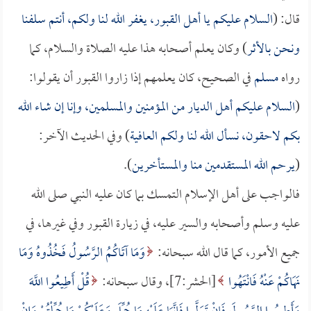
قال: (
السلام عليكم يا أهل القبور، يغفر الله لنا ولكم، أنتم سلفنا
ونحن بالأثر
) وكان يعلم أصحابه هذا عليه الصلاة والسلام، كما
رواه
مسلم
في الصحيح، كان يعلمهم إذا زاروا القبور أن يقولوا:
(
السلام عليكم أهل الديار من المؤمنين والمسلمين، وإنا إن شاء الله
بكم لاحقون، نسأل الله لنا ولكم العافية
) وفي الحديث الآخر:
(
يرحم الله المستقدمين منا والمستأخرين
).
فالواجب على أهل الإسلام التمسك بما كان عليه النبي صلى الله
عليه وسلم وأصحابه والسير عليه، في زيارة القبور وفي غيرها، في
جميع الأمور، كما قال الله سبحانه:
وَمَا آتَاكُمُ الرَّسُولُ فَخُذُوهُ وَمَا
نَهَاكُمْ عَنْهُ فَانْتَهُوا
[الحشر:7]، وقال سبحانه:
قُلْ أَطِيعُوا اللَّهَ