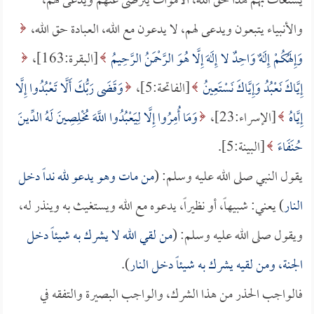
يستغاث بهم هذا حق الله، الأموات يترضى عنهم ويدعى لهم،
والأنبياء يتبعون ويدعى لهم، لا يدعون مع الله، العبادة حق الله،
وَإِلَهُكُمْ إِلَهٌ وَاحِدٌ لا إِلَهَ إِلَّا هُوَ الرَّحْمَنُ الرَّحِيمُ
[البقرة:163]،
إِيَّاكَ نَعْبُدُ وَإِيَّاكَ نَسْتَعِينُ
[الفاتحة:5]،
وَقَضَى رَبُّكَ أَلَّا تَعْبُدُوا إِلَّا
إِيَّاهُ
[الإسراء:23]،
وَمَا أُمِرُوا إِلَّا لِيَعْبُدُوا اللَّهَ مُخْلِصِينَ لَهُ الدِّينَ
حُنَفَاءَ
[البينة:5].
يقول النبي صلى الله عليه وسلم: (
من مات وهو يدعو لله نداً دخل
النار
) يعني: شبيهاً، أو نظيراً، يدعوه مع الله ويستغيث به وينذر له،
ويقول صلى الله عليه وسلم: (
من لقي الله لا يشرك به شيئاً دخل
الجنة، ومن لقيه يشرك به شيئاً دخل النار
).
فالواجب الحذر من هذا الشرك، والواجب البصيرة والتفقه في