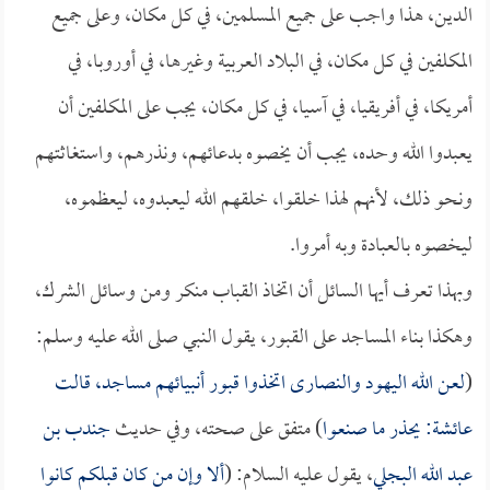
الدين، هذا واجب على جميع المسلمين، في كل مكان، وعلى جميع
المكلفين في كل مكان، في البلاد العربية وغيرها، في أوروبا، في
أمريكا، في أفريقيا، في آسيا، في كل مكان، يجب على المكلفين أن
يعبدوا الله وحده، يجب أن يخصوه بدعائهم، ونذرهم، واستغاثتهم
ونحو ذلك، لأنهم لهذا خلقوا، خلقهم الله ليعبدوه، ليعظموه،
ليخصوه بالعبادة وبه أمروا.
وبهذا تعرف أيها السائل أن اتخاذ القباب منكر ومن وسائل الشرك،
وهكذا بناء المساجد على القبور، يقول النبي صلى الله عليه وسلم:
(
لعن الله اليهود والنصارى اتخذوا قبور أنبيائهم مساجد، قالت
عائشة
: يحذر ما صنعوا
) متفق على صحته، وفي حديث
جندب بن
عبد الله البجلي
، يقول عليه السلام: (
ألا وإن من كان قبلكم كانوا