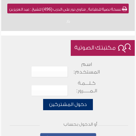
نسخة نصية للطباعة , فتاوى نور على الدرب (496) للشيخ : عبد العزيز بن
باز
مكتبتك الصوتية
اسم
المستخدم:
كـلـــمـة
الـمـــــرور:
دخول المشتركين
أو الدخول بحساب