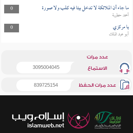
ما جاء أن الملائكة لا تدخل بيتا فيه كلب ولا صورة
0
أحمد حطيبة
يا مركزي
0
أبو عبد الملك
عدد مرات
3095004045
الاستماع
عدد مرات الحفظ
839725154