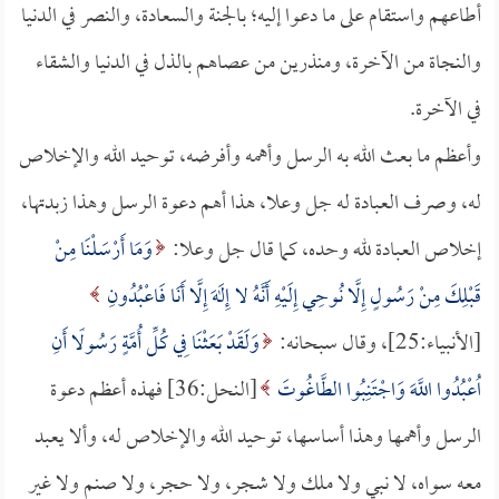
أطاعهم واستقام على ما دعوا إليه؛ بالجنة والسعادة، والنصر في الدنيا
والنجاة من الآخرة، ومنذرين من عصاهم بالذل في الدنيا والشقاء
في الآخرة.
وأعظم ما بعث الله به الرسل وأهمه وأفرضه، توحيد الله والإخلاص
له، وصرف العبادة له جل وعلا، هذا أهم دعوة الرسل وهذا زبدتها،
إخلاص العبادة لله وحده، كما قال جل وعلا:
وَمَا أَرْسَلْنَا مِنْ
قَبْلِكَ مِنْ رَسُولٍ إِلَّا نُوحِي إِلَيْهِ أَنَّهُ لا إِلَهَ إِلَّا أَنَا فَاعْبُدُونِ
[الأنبياء:25]، وقال سبحانه:
وَلَقَدْ بَعَثْنَا فِي كُلِّ أُمَّةٍ رَسُولًا أَنِ
اُعْبُدُوا اللَّهَ وَاجْتَنِبُوا الطَّاغُوتَ
[النحل:36] فهذه أعظم دعوة
الرسل وأهمها وهذا أساسها، توحيد الله والإخلاص له، وألا يعبد
معه سواه، لا نبي ولا ملك ولا شجر، ولا حجر، ولا صنم ولا غير