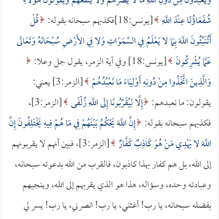
وَيَعْبُدُونَ مِنْ دُونِ اللَّهِ مَا لا يَضُرُّهُمْ وَلا يَنْفَعُهُمْ وَيَقُولُونَ هَؤُلاءِ
شُفَعَاؤُنَا عِنْدَ اللَّهِ
[يونس:18]فكذبهم سبحانه بقوله:
قُلْ
أَتُنَبِّئُونَ اللَّهَ بِمَا لا يَعْلَمُ فِي السَّمَوَاتِ وَلا فِي الأَرْضِ سُبْحَانَهُ وَتَعَالَى
عَمَّا يُشْرِكُونَ
[يونس:18] وفي آية الزمر، يقول جل وعلا:
وَالَّذِينَ اتَّخَذُوا مِنْ دُونِهِ أَوْلِيَاءَ مَا نَعْبُدُهُمْ
[الزمر:3] يعني:
يقولون: ما نعبدهم:
إِلَّا لِيُقَرِّبُونَا إِلَى اللَّهِ زُلْفَى
[الزمر:3]،
فكذبهم سبحانه بقوله:
إِنَّ اللَّهَ يَحْكُمُ بَيْنَهُمْ فِي مَا هُمْ فِيهِ يَخْتَلِفُونَ إِنَّ
اللَّهَ لا يَهْدِي مَنْ هُوَ كَاذِبٌ كَفَّارٌ
[الزمر:3]، فبين أنهم لا يقربونهم
إلى الله، بل هم كفار بهذا كاذبون، فالقرب من الله بدعوته سبحانه،
وعبادته وحده، وسؤاله، هذا هو الذي يقربهم إلى الله، وينجيهم
بفضله سبحانه، يا رب! أغثني، يا رب! انصرني، يا رب! يسر لي