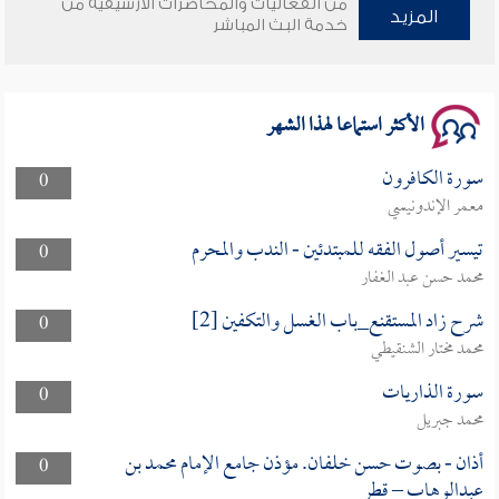
من الفعاليات والمحاضرات الأرشيفية من
المزيد
خدمة البث المباشر
سلسلة محاضرات نفحات رمضانية 1444هـ
الأكثر استماعا لهذا الشهر
سورة الكافرون
0
معمر الإندونيسي
تيسير أصول الفقه للمبتدئين - الندب والمحرم
0
محمد حسن عبد الغفار
شرح زاد المستقنع_باب الغسل والتكفين [2]
0
محمد مختار الشنقيطي
سورة الذاريات
0
محمد جبريل
أذان - بصوت حسن خلفان. مؤذن جامع الإمام محمد بن
0
عبدالوهاب – قطر