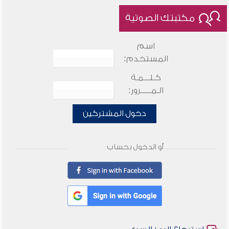
مكتبتك الصوتية
اسم
المستخدم:
كـلـــمـة
الـمـــــرور:
دخول المشتركين
أو الدخول بحساب