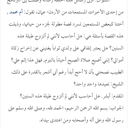
====السؤال: أولى رسائل هذه الحلقة رسالة وصلت إلى البرنامج
من إحدى الأخوات المستمعات من الأردن- عمان، تقول:
أم محمد
,
أختنا كبعض المستمعين تسرد قصة مطولة لجزء من حياتها، وذيلت
هذه القصة بأسئلة هي: هل أحاسب لأنني لم أتزوج طيلة هذه
السنين؟ هل يعتبر إنفاقي على ولدي ثواباً يغنيني عن إخراج زكاة
أموالي؟ إنني أضيع صلاة الصبح أحياناً بالنوم, فهل هذا إثم علي؟
الطبيب نصحني بأن لا أحج أبداً رغم أني أشعر بالقدرة على ذلك.
الشيخ: تعيدها واحد واحد؟
المقدم: أبشر. هل أحاسب لأنني لم أتزوج طيلة هذه السنين؟
الجواب: بسم الله الرحمن الرحيم، الحمد لله، وصلى الله وسلم على
رسول الله وعلى آله وأصحابه ومن اهتدى بهداه.