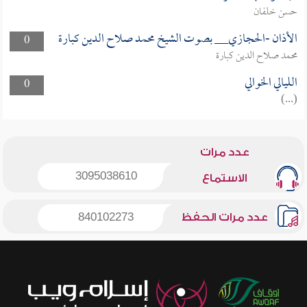
حسن خلفان
الأذان -الحجازي__ بصوت الشيخ محمد صلاح الدين كبارة
0
محمد صلاح الدين كبارة
الليالي الخوالي
0
(...)
عدد مرات
3095038610
الاستماع
عدد مرات الحفظ
840102273