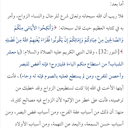
أما بعد:
فلا ريب أن الله سبحانه وتعالى شرع للرجال والنساء الزواج، وأمر
به في كتابه العظيم حيث قال سبحانه:
وَأَنكِحُوا الأَيَامَى مِنْكُمْ
وَالصَّالِحِينَ مِنْ عِبَادِكُمْ وَإِمَائِكُمْ إِنْ يَكُونُوا فُقَرَاءَ يُغْنِهِمُ اللَّهُ مِنْ فَضْلِهِ
[النور:32] ، وقال النبي الكريم عليه الصلاة والسلام: (
يا معشر
الشباب! من استطاع منكم الباءة فليتزوج؛ فإنه أغض للبصر
وأحصن للفرج، ومن لم يستطع فعليه بالصوم فإنه له وجاء
) ، فأنت
أيتها الأخت في الله إذا كنت تستطيعين الزواج وقد خطبك من
ترضينه، فأنت على خطر من الإثم؛ لأن الزواج فيه مصالح كثيرة،
منها: أن ذلك من أسباب عفة الفرج، ومن أسباب غض البصر، ومن
أسباب حسن السمعة، والبعد عن التهمة، ومن أسباب الأولاد