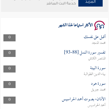
المزيد
خدمة البث المباشر
سلسلة محاضرات نفحات رمضانية 1444هـ
الأكثر استماعا لهذا الشهر
أقبل على نفسك
0
محمد المنجد
تفسير سورة النمل [88-93]
0
المنتصر الكتاني
سورة البينة
0
بهاء الدين الطوالبة
سورة هود
0
محمد جبريل
الأذان- بصوت أحمد الحراسيس
0
أحمد الحراسيس