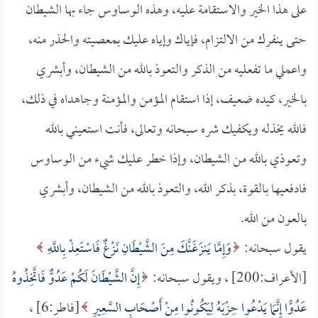
على هذا الخير والاستقامة عليه، وهذه الوساوس جاء بها الشيطان
حتى ينفرك من الالتزام، فإياك وإياه عليك بمعصيته والحذر منه،
واعملي ما تفعليه من الذكر والتعوذ بالله من الشيطان، وأبشري
بالخير، كيده ضعيف، إذا استقام المؤمن والمؤمنة وجاهداه في ذلك،
فالله يخذله ويكفيك شره سبحانه وتعالى، فأنت استعيني بالله
وتعوذي بالله من الشيطان، وإذا خطر عليك شيء من الوساوس
فادفعيها بالقوة، بذكر الله، والتعوذ بالله من الشيطان، وأبشري
بالعون من الله.
يقول سبحانه:
وَإِمَّا يَنزَغَنَّكَ مِنَ الشَّيْطَانِ نَزْغٌ فَاسْتَعِذْ بِاللَّهِ
[الأعراف:200] ، ويقول سبحانه:
إِنَّ الشَّيْطَانَ لَكُمْ عَدُوٌّ فَاتَّخِذُوهُ
عَدُوًّا إِنَّمَا يَدْعُوا حِزْبَهُ لِيَكُونُوا مِنْ أَصْحَابِ السَّعِيرِ
[فاطر:6] ،