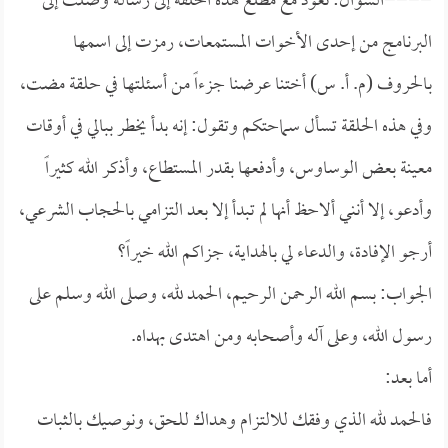
====السؤال: نعود مع مطلع هذه الحلقة إلى رسالة وصلت إلى
البرنامج من إحدى الأخوات المستمعات، رمزت إلى اسمها
بالحروف (م. أ. س) أختنا عرضنا جزءاً من أسئلتها في حلقة مضت،
وفي هذه الحلقة تسأل سماحتكم وتقول: إنه بدأ يخطر ببالي في أوقات
معينة بعض الوساوس، وأدفعها بقدر المستطاع، وأذكر الله كثيراً
وأدعو، إلا أنني ألاحظ أنها لم تبدأ إلا بعد التزامي بالحجاب الشرعي،
أرجو الإفادة، والدعاء لي بالهداية، جزاكم الله خيراً؟
الجواب: بسم الله الرحمن الرحيم، الحمد لله، وصلى الله وسلم على
رسول الله، وعلى آله وأصحابه ومن اهتدى بهداه.
أما بعد:
فالحمد لله الذي وفقك للالتزام وهداك للحق، ونوصيك بالثبات