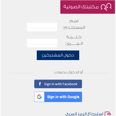
مكتبتك الصوتية
اسم
المستخدم:
كـلـــمـة
الـمـــــرور:
دخول المشتركين
أو الدخول بحساب
استرجاع الرمز السري