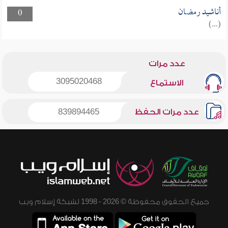
أناشيد رمضان
0
(...)
عدد مرات
3095020468
الاستماع
عدد مرات الحفظ
839894465
جميع الحقوق محفوظة © 2026 - 1998 لشبكة إسلام ويب