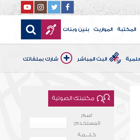
المكتبة
المواريث
بنين وبنات
علمية
البث المباشر
شارك بملفاتك
مكتبتك الصوتية
اسم
المستخدم:
كـلـــمـة