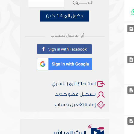
الـمـــــرور:
دخول المشتركين
أو الدخول بحساب
استرجاع الرمز السري
تسجيل عضو جديد
إعادة تفعيل حساب
البث المباشر