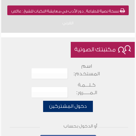
نسخة نصية للطباعة , دور الأدب في معايشة النكبات للشيخ : عائض
القرني
مكتبتك الصوتية
اسم
المستخدم:
كـلـــمـة
الـمـــــرور:
دخول المشتركين
أو الدخول بحساب