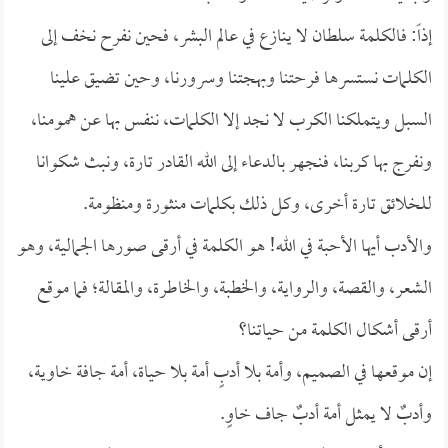
إذاً: فالكلمة سلطان لا ينازع في عالم البشر، فحين نفرح نخف إلى
الكلمات نستسرها فرحتنا وبهجتنا وسرورنا، وحين تضيق علينا
السبل ويتملكنا الكرب لا نجد إلا الكلمات، ننفس بها عن همومنا،
ونفرج بها كربنا، فنجهر بالدعاء إلى الله القادر تارة، ونبث شكوانا
للخلائق تارة أخرى، وكل ذلك بكلمات منثورة ومنظومة.
والأدب أيها الأحبة في الله! هو الكلمة في أرقى صورها الجمالية، وهو
الشعر، والقصة، والرواية، والخطبة، والخاطرة، والمقالة؛ فما موقع
أرقى أشكال الكلمة من حياتنا؟
إن موقعها في الصميم، وأمة بلا أدبٍ أمة بلا حياة، أمة جافة خاوية،
وأدبٌ لا يمثل أمة أدبٌ جاف خاوٍ.