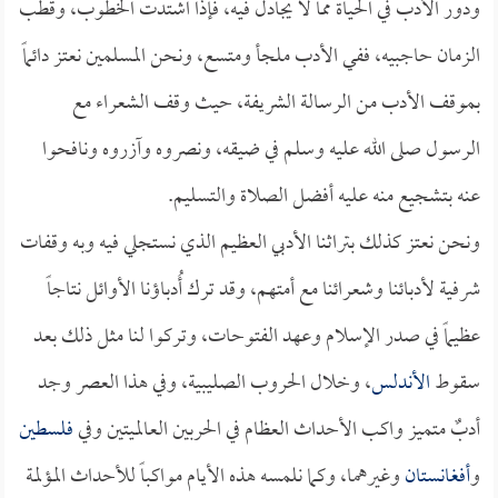
ودور الأدب في الحياة مما لا يجادل فيه، فإذا اشتدت الخطوب، وقطب
الزمان حاجبيه، ففي الأدب ملجأ ومتسع، ونحن المسلمين نعتز دائماً
بموقف الأدب من الرسالة الشريفة، حيث وقف الشعراء مع
الرسول صلى الله عليه وسلم في ضيقه، ونصروه وآزروه ونافحوا
عنه بتشجيع منه عليه أفضل الصلاة والتسليم.
ونحن نعتز كذلك بتراثنا الأدبي العظيم الذي نستجلي فيه وبه وقفات
شرفية لأدبائنا وشعرائنا مع أمتهم، وقد ترك أُدباؤنا الأوائل نتاجاً
عظيماً في صدر الإسلام وعهد الفتوحات، وتركوا لنا مثل ذلك بعد
سقوط
الأندلس
، وخلال الحروب الصليبية، وفي هذا العصر وجد
أدبٌ متميز واكب الأحداث العظام في الحربين العالميتين وفي
فلسطين
و
أفغانستان
وغيرهما، وكما نلمسه هذه الأيام مواكباً للأحداث المؤلمة