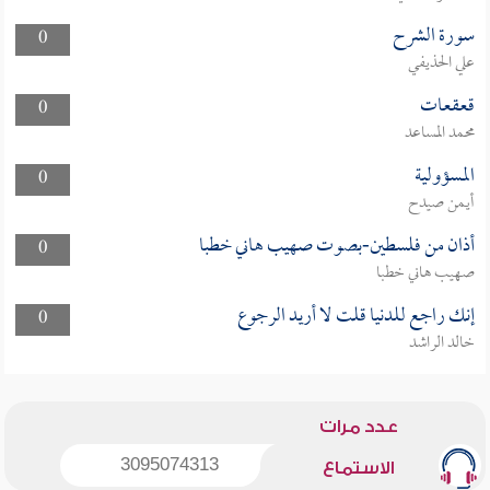
سورة الشرح
0
علي الحذيفي
قعقعات
0
محمد المساعد
المسؤولية
0
أيمن صيدح
أذان من فلسطين-بصوت صهيب هاني خطبا
0
صهيب هاني خطبا
إنك راجع للدنيا قلت لا أريد الرجوع
0
خالد الراشد
عدد مرات
3095074313
الاستماع