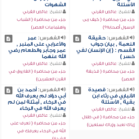
الأسئلة
الشهوات
للشيخ:
عائض القرني
للشيخ:
عائض القرني
جزء من محاضرة ( كيف ربى
جزء من محاضرة ( الشباب
الرسول أصحابه؟)
واهتمامات العصر)
الفهرس:
حقيقة
الفهرس:
عمر
النعمة , بيان جواب
والأعرابي على المنبر ,
القسم : ( إن الإنسان لفي
عمر وجابر والطعام رضي
خسر )
الله عنهما
للشيخ:
عائض القرني
للشيخ:
عائض القرني
جزء من محاضرة ( قذيفة
جزء من محاضرة ( الفاروق في
العصر)
القرن العشرين)
الفهرس:
قصيدة
الفهرس:
أحمد بن
الأنباري في رثاء ابن
أبي دؤاد لم يعرف الله
بقية , الأسئلة
في الرخاء , أمثلة لمن لم
يعرف الله في الرخاء
للشيخ:
عائض القرني
للشيخ:
عائض القرني
جزء من محاضرة ( في ظلال
جزء من محاضرة ( تعرف على
إياك نعبد وإياك نستعين)
الله في الرخاء يعرفك في
الشدة)