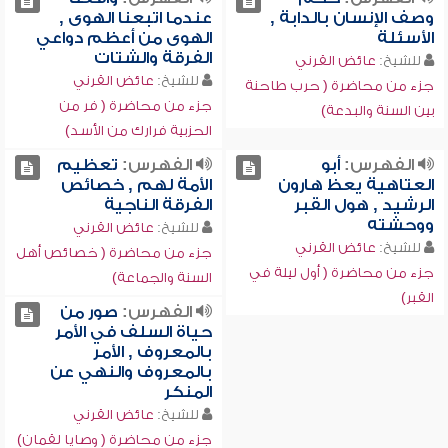
وصف الإنسان بالدابة ,
عندما اتبعنا الهوى ,
الأسئلة
الهوى من أعظم دواعي
الفرقة والشتات
للشيخ:
عائض القرني
للشيخ:
عائض القرني
جزء من محاضرة ( حرب طاحنة
جزء من محاضرة ( فر من
بين السنة والبدعة)
الحزبية فرارك من الأسد)
الفهرس:
أبو
الفهرس:
تعظيم
العتاهية يعظ هارون
الأمة لهم , خصائص
الرشيد , هول القبر
الفرقة الناجية
ووحشته
للشيخ:
عائض القرني
للشيخ:
عائض القرني
جزء من محاضرة ( خصائص أهل
جزء من محاضرة ( أول ليلة في
السنة والجماعة)
القبر)
الفهرس:
صور من
حياة السلف في الأمر
بالمعروف , الأمر
بالمعروف والنهي عن
المنكر
للشيخ:
عائض القرني
جزء من محاضرة ( وصايا لقمان)