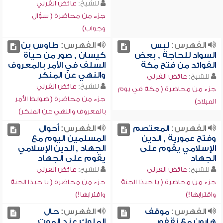
للشيخ:
عائض القرني
جزء من محاضرة ( سؤال
وجواب)
الفهرس:
لبس
الفهرس:
طاوس بن
السواد للحاجة , بعض
كيسان , صور من حياة
الفوائد من فتح مكة
السلف في الأمر بالمعروف
والنهي عن المنكر
للشيخ:
عائض القرني
للشيخ:
عائض القرني
جزء من محاضرة ( مكة في يوم
جزء من محاضرة ( ضوابط الأمر
الميلاد)
بالمعروف والنهي عن المنكر)
الفهرس:
المعتصم
الفهرس:
أحوال
وفتح عمورية , الدين
المسلمين اليوم مع
الإسلامي يقوم على
الجهاد , الدين الإسلامي
الجهاد
يقوم على الجهاد
للشيخ:
عائض القرني
للشيخ:
عائض القرني
جزء من محاضرة ( يا حبذا الجنة
جزء من محاضرة ( يا حبذا الجنة
واقترابها!)
واقترابها!)
الفهرس:
موقف
الفهرس:
حال
هارون مع نقفور ,
الملوك عند الموت ,