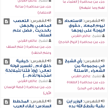
للشيخ:
عائض القرني
جزء من محاضرة ( العلماء ما
جزء من محاضرة ( ساعة
لهم وما عليهم)
الاحتضار)
الفهرس:
الاستعداد
الفهرس:
التعصب
ليوم المعاد , حقوق
المذهبي والجهل
الزوجة على زوجها
بالحديث , فضل علم
السلف
للشيخ:
عائض القرني
للشيخ:
عائض القرني
جزء من محاضرة ( الزواج الناجح)
جزء من محاضرة ( علم السلف
وعلم الخلف)
الفهرس:
رأي الشيخ
الفهرس:
كيفية
في مجموعة من
خلق آدم , تفسير قوله
الشعراء , الأسئلة
تعالى: (وَإِذْ قُلْنَا لِلْمَلائِكَةِ
اسْجُدُوا لِآدَمَ...)
للشيخ:
عائض القرني
للشيخ:
عائض القرني
جزء من محاضرة ( الطغاة
جزء من محاضرة ( قصة الإنسان
يغرقون في البحر)
الأول)
الفهرس:
الوزير ابن
الفهرس:
المخطط
بقية يقطع الله يده
السادس: إبقاء العرب