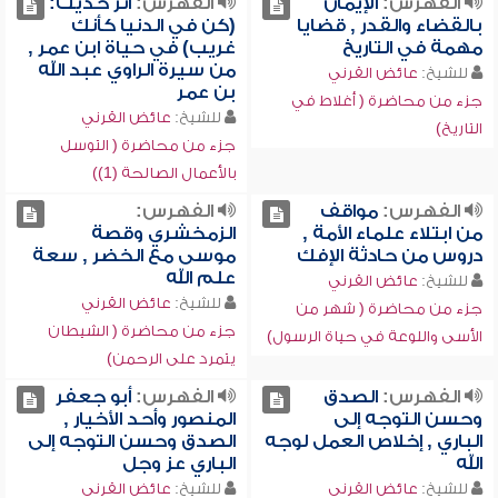
الفهرس:
الإيمان
الفهرس:
أثر حديث:
بالقضاء والقدر , قضايا
(كن في الدنيا كأنك
مهمة في التاريخ
غريب) في حياة ابن عمر ,
من سيرة الراوي عبد الله
للشيخ:
عائض القرني
بن عمر
جزء من محاضرة ( أغلاط في
للشيخ:
عائض القرني
التاريخ)
جزء من محاضرة ( التوسل
بالأعمال الصالحة (1))
الفهرس:
مواقف
الفهرس:
من ابتلاء علماء الأمة ,
الزمخشري وقصة
دروس من حادثة الإفك
موسى مع الخضر , سعة
علم الله
للشيخ:
عائض القرني
للشيخ:
عائض القرني
جزء من محاضرة ( شهر من
جزء من محاضرة ( الشيطان
الأسى واللوعة في حياة الرسول)
يتمرد على الرحمن)
الفهرس:
الصدق
الفهرس:
أبو جعفر
وحسن التوجه إلى
المنصور وأحد الأخيار ,
الباري , إخلاص العمل لوجه
الصدق وحسن التوجه إلى
الله
الباري عز وجل
للشيخ:
عائض القرني
للشيخ:
عائض القرني