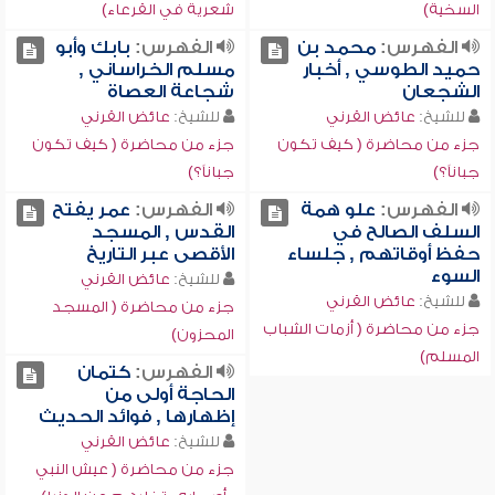
السخية)
شعرية في القرعاء)
الفهرس:
محمد بن
الفهرس:
بابك وأبو
حميد الطوسي , أخبار
مسلم الخراساني ,
الشجعان
شجاعة العصاة
للشيخ:
عائض القرني
للشيخ:
عائض القرني
جزء من محاضرة ( كيف تكون
جزء من محاضرة ( كيف تكون
جباناً؟)
جباناً؟)
الفهرس:
علو همة
الفهرس:
عمر يفتح
السلف الصالح في
القدس , المسجد
حفظ أوقاتهم , جلساء
الأقصى عبر التاريخ
السوء
للشيخ:
عائض القرني
للشيخ:
عائض القرني
جزء من محاضرة ( المسجد
جزء من محاضرة ( أزمات الشباب
المحزون)
المسلم)
الفهرس:
كتمان
الحاجة أولى من
إظهارها , فوائد الحديث
للشيخ:
عائض القرني
جزء من محاضرة ( عيش النبي