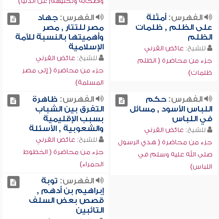
وأصحابه وتخليهم عن الدنيا)
الفهرس:
أمثلة
الفهرس:
جهاد
على الظلم , ظلمات
مصر للتتار , مصر
الظلم
وأهميتها بالنسبة للأمة
الإسلامية
للشيخ:
عائض القرني
للشيخ:
عائض القرني
جزء من محاضرة ( الظلم
جزء من محاضرة ( إلى مصر
ظلمات)
المسلمة)
الفهرس:
حكم
الفهرس:
ظاهرة
اللباس الأسود , مسائل
التفرق بين الشباب
في اللباس
بسبب الإقليمية
والشعوبية , الأسئلة
للشيخ:
عائض القرني
للشيخ:
عائض القرني
جزء من محاضرة ( هدي الرسول
جزء من محاضرة ( الخطوط
صلى الله عليه وسلم في
الحمراء)
اللباس)
الفهرس:
توبة
إبراهيم بن أدهم ,
قصص بعض السلف
التائبين