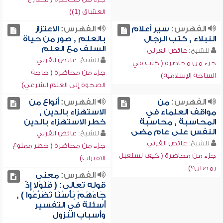
العشاق (1))
الفهرس:
سير أعلام
الفهرس:
الاعتزاز
النبلاء , كتب الرجال
بالعلم , صور من حياة
السلف مع العلم
للشيخ:
عائض القرني
للشيخ:
عائض القرني
جزء من محاضرة ( كتب في
جزء من محاضرة ( حاجة
الساحة الإسلامية)
الصحوة إلى العلم الشرعي)
الفهرس:
من
الفهرس:
أنواع من
مواقف العلماء في
الاستهزاء بالدين ,
المحاسبة , محاسبة
خطر الاستهزاء بالدين
النفس على عام مضى
للشيخ:
عائض القرني
للشيخ:
عائض القرني
جزء من محاضرة ( خطر ممنوع
جزء من محاضرة ( كيف نستقبل
الاقتراب)
رمضان؟)
الفهرس:
معنى
قوله تعالى: ( فَلَوْلا إِذْ
جَاءَهُمْ بَأْسُنَا تَضَرَّعُوا ) ,
أسئلة في التفسير
وأسباب النزول