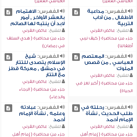
العباسي الفقير)
العباسي الفقير)
الفهرس:
مداعبة
الفهرس:
الاهتمام
الأطفال , من آداب
بالعشر الأواخر , أمور
التربية
لابد أن ينتبه لها الصائم
للشيخ:
عائض القرني
للشيخ:
عائض القرني
جزء من محاضرة ( كيف نربي
جزء من محاضرة ( هدي السلف
أطفالنا)
في رمضان)
الفهرس:
المعتصم
الفهرس:
شيخ
العباسي , من قصص
الإسلام يتصدى للتتار
الملوك
في دمشق , معركة قطز
مع التتار
للشيخ:
عائض القرني
للشيخ:
عائض القرني
جزء من محاضرة ( أكبر لغز في
جزء من محاضرة ( الرجاء
الحياة)
والدعاء)
الفهرس:
رحلته في
الفهرس:
عبادته
طلب الحديث , نشأة
وعلمه , نشأة الإمام
الإمام أحمد
أحمد
للشيخ:
عائض القرني
للشيخ:
عائض القرني
جزء من محاضرة ( إمام أهل
جزء من محاضرة ( إمام أهل