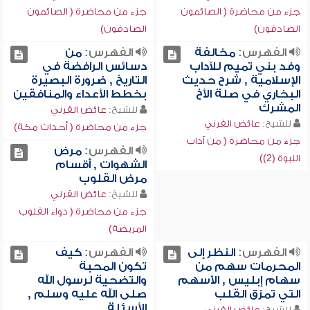
جزء من محاضرة ( الصائمون
جزء من محاضرة ( الصائمون
الصادقون)
الصادقون)
الفهرس:
مخالفة
الفهرس:
من
وفد بني تميم للآداب
دسائس الرافضة في
الإسلامية , شرح حديث
التاريخ , ضرورة البصيرة
البخاري في صلة الأخ
بخطط الأعداء والمنافقين
المشرك
للشيخ:
عائض القرني
للشيخ:
عائض القرني
جزء من محاضرة ( أحداث مكة)
جزء من محاضرة ( من آداب
الفهرس:
مرض
النبوة (2))
الشهوات , أقسام
مرض القلوب
للشيخ:
عائض القرني
جزء من محاضرة ( دواء القلوب
المريضة)
الفهرس:
النظر إلى
الفهرس:
كيف
المحرمات سهم من
تكون المحبة
سهام إبليس , الأسهم
والتضحية لرسول الله
التي تمزق القلب
صلى الله عليه وسلم ,
الأسئلة
للشيخ:
عائض القرني