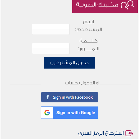
مكتبتك الصوتية
اسم
المستخدم:
كـلـــمـة
الـمـــــرور:
دخول المشتركين
أو الدخول بحساب
استرجاع الرمز السري