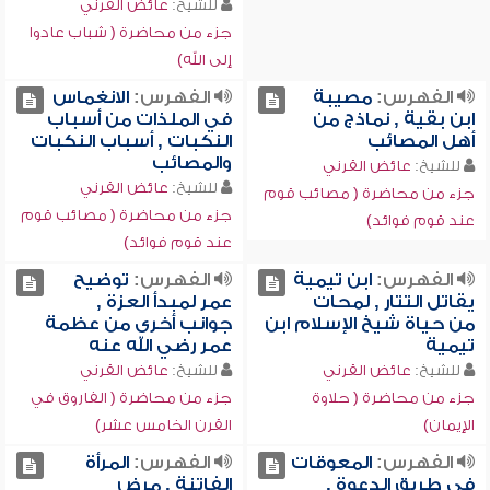
للشيخ:
عائض القرني
جزء من محاضرة ( شباب عادوا
إلى الله)
الفهرس:
مصيبة
الفهرس:
الانغماس
ابن بقية , نماذج من
في الملذات من أسباب
أهل المصائب
النكبات , أسباب النكبات
والمصائب
للشيخ:
عائض القرني
للشيخ:
عائض القرني
جزء من محاضرة ( مصائب قوم
جزء من محاضرة ( مصائب قوم
عند قوم فوائد)
عند قوم فوائد)
الفهرس:
ابن تيمية
الفهرس:
توضيح
يقاتل التتار , لمحات
عمر لمبدأ العزة ,
من حياة شيخ الإسلام ابن
جوانب أخرى من عظمة
تيمية
عمر رضي الله عنه
للشيخ:
عائض القرني
للشيخ:
عائض القرني
جزء من محاضرة ( حلاوة
جزء من محاضرة ( الفاروق في
الإيمان)
القرن الخامس عشر)
الفهرس:
المعوقات
الفهرس:
المرأة
في طريق الدعوة ,
الفاتنة , مرض