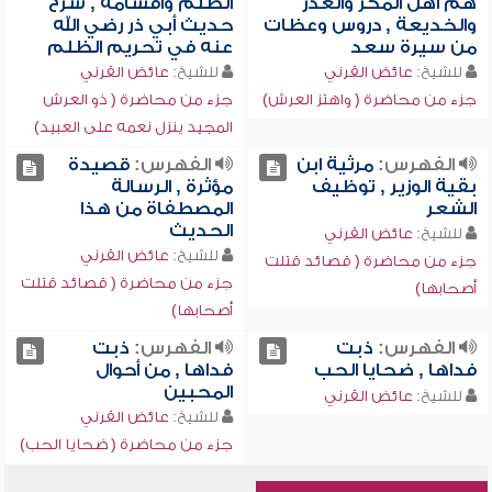
هم أهل المكر والغدر
الظلم وأقسامه , شرح
والخديعة , دروس وعظات
حديث أبي ذر رضي الله
من سيرة سعد
عنه في تحريم الظلم
للشيخ:
عائض القرني
للشيخ:
عائض القرني
جزء من محاضرة ( واهتز العرش)
جزء من محاضرة ( ذو العرش
المجيد ينزل نعمه على العبيد)
الفهرس:
مرثية ابن
الفهرس:
قصيدة
بقية الوزير , توظيف
مؤثرة , الرسالة
الشعر
المصطفاة من هذا
الحديث
للشيخ:
عائض القرني
للشيخ:
عائض القرني
جزء من محاضرة ( قصائد قتلت
جزء من محاضرة ( قصائد قتلت
أصحابها)
أصحابها)
الفهرس:
ذبت
الفهرس:
ذبت
فداها , ضحايا الحب
فداها , من أحوال
المحبين
للشيخ:
عائض القرني
للشيخ:
عائض القرني
جزء من محاضرة ( ضحايا الحب)