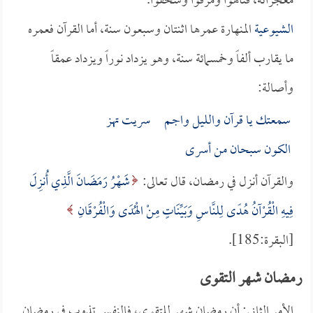
معجزاته، فتاهوا ومزقوا وسحقوا.
الشيوعية
المنهارة عمرها اثنتان وسبعون سنة، أما القرآن فعمره
ما يقارب ألفاً وخمسمائة سنة، وهو يزداد نوراً ويزداد عمقاً
وأصالة:
سمعتك يا قرآن والليل واجـم سريت تهز
الكون سبحان من أسرى
والقرآن أنزل في رمضان، قال تعالى:
شَهْرُ رَمَضَانَ الَّذِي أُنزِلَ
فِيهِ الْقُرْآنُ هُدًى لِلنَّاسِ وَبَيِّنَاتٍ مِنْ الْهُدَى وَالْفُرْقَانِ
[البقرة:185].
رمضان شهر التقوى
الأمر الثاني: أن رمضان شهر للتقوى، فالنفس تذوب في رمضان