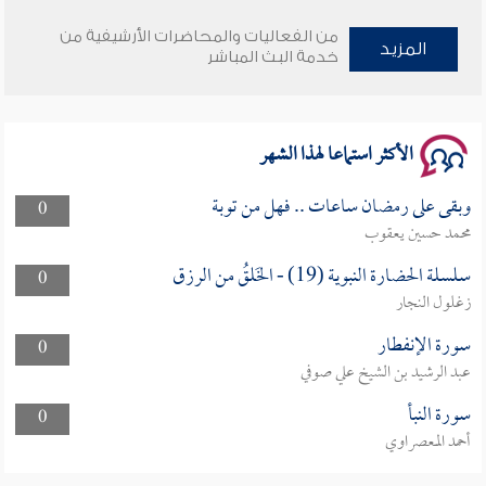
وأمنهم من خوف 9
من الفعاليات والمحاضرات الأرشيفية من
المزيد
خدمة البث المباشر
سلسلة محاضرات نفحات رمضانية 1444هـ
الأكثر استماعا لهذا الشهر
وبقى على رمضان ساعات .. فهل من توبة
0
محمد حسين يعقوب
سلسلة الحضارة النبوية (19) - الخَلقُ من الرزق
0
زغلول النجار
سورة الإنفطار
0
عبد الرشيد بن الشيخ علي صوفي
سورة النبأ
0
أحمد المعصراوي