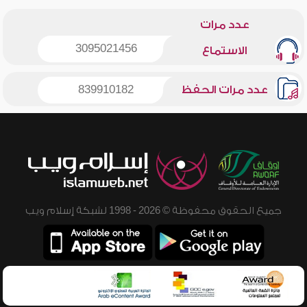
عدد مرات
3095021456
الاستماع
عدد مرات الحفظ
839910182
جميع الحقوق محفوظة © 2026 - 1998 لشبكة إسلام ويب