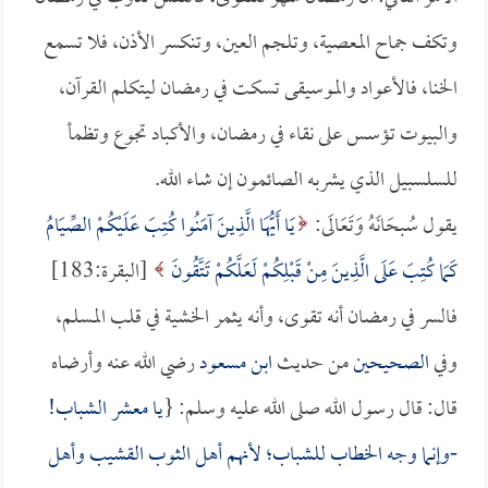
وتكف جماح المعصية، وتلجم العين، وتنكسر الأذن، فلا تسمع
الخنا، فالأعواد والموسيقى تسكت في رمضان ليتكلم القرآن،
والبيوت تؤسس على نقاء في رمضان، والأكباد تجوع وتظمأ
للسلسبيل الذي يشربه الصائمون إن شاء الله.
يقول سُبحَانَهُ وَتَعَالَى:
يَا أَيُّهَا الَّذِينَ آمَنُوا كُتِبَ عَلَيْكُمْ الصِّيَامُ
كَمَا كُتِبَ عَلَى الَّذِينَ مِنْ قَبْلِكُمْ لَعَلَّكُمْ تَتَّقُونَ
[البقرة:183]
فالسر في رمضان أنه تقوى، وأنه يثمر الخشية في قلب المسلم،
وفي
الصحيحين
من حديث
ابن مسعود
رضي الله عنه وأرضاه
قال: قال رسول الله صلى الله عليه وسلم: {
يا معشر الشباب!
-وإنما وجه الخطاب للشباب؛ لأنهم أهل الثوب القشيب وأهل