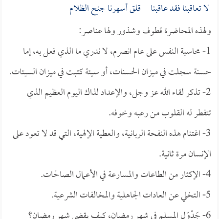
لا تعاقبنا فقد عاقبنا قلق أسهرنا جنح الظلام
ولهذه المحاضرة قطوف وشذور ولها عناصر:
1- محاسبة النفس على عام انصرم، لا ندري ما الذي فعل به، إما
حسنة سجلت في ميزان الحسنات، أو سيئة كتبت في ميزان السيئات.
2- تذكر لقاء الله عز وجل، والإعداد لذاك اليوم العظيم الذي
تتفطر له القلوب من رعبه وخوفه.
3- اغتنام هذه النفحة الربانية، والعطية الإلهية، التي قد لا تعود على
الإنسان مرة ثانية.
4- الإكثار من الطاعات والمسارعة في الأعمال الصالحات.
5- التخلي عن العادات الجاهلية والمخالفات الشرعية.
6- جَدْوَل المسلم في شهر رمضان، كيف يقضي شهر رمضان؟