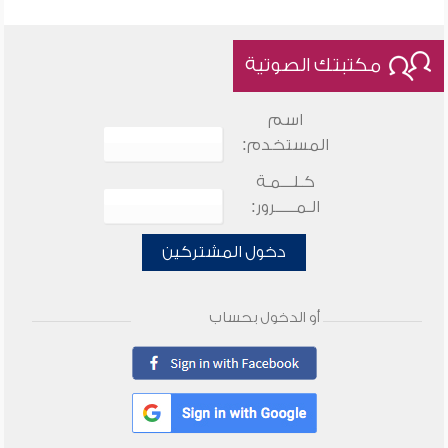
مكتبتك الصوتية
اسم
المستخدم:
كـلـــمـة
الـمـــــرور:
دخول المشتركين
أو الدخول بحساب