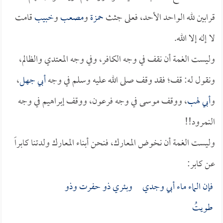
قرابين لله الواحد الأحد، فعلى جثث
حمزة
و
مصعب
و
خبيب
قامت
لا إله إلا الله.
وليست الغمة أن نقف في وجه الكافر، وفي وجه المعتدي والظالم،
ونقول له: قف؛ فقد وقف صلى الله عليه وسلم في وجه
أبي جهل
،
و
أبي لهب
، ووقف موسى في وجه فرعون، ووقف إبراهيم في وجه
النمرود!!
وليست الغمة أن نخوض المعارك، فنحن أبناء المعارك ولدتنا كابراً
عن كابر:
فإن الماء ماء أبي وجدي وبئري ذو حفرت وذو
طويتُ