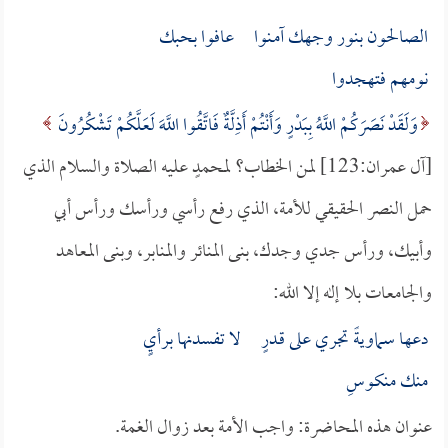
الصالحون بنور وجهك آمـنوا عافوا بحبك
نومهم فتهجدوا
وَلَقَدْ نَصَرَكُمْ اللَّهُ بِبَدْرٍ وَأَنْتُمْ أَذِلَّةٌ فَاتَّقُوا اللَّهَ لَعَلَّكُمْ تَشْكُرُونَ
[آل عمران:123] لمن الخطاب؟ لمحمدٍ عليه الصلاة والسلام الذي
حمل النصر الحقيقي للأمة، الذي رفع رأسي ورأسك ورأس أبي
وأبيك، ورأس جدي وجدك، بنى المنائر والمنابر، وبنى المعاهد
والجامعات بلا إله إلا الله:
دعها سماويةً تجري على قـدرٍ لا تفسدنها برأيٍ
منك منكوسِ
عنوان هذه المحاضرة: واجب الأمة بعد زوال الغمة.