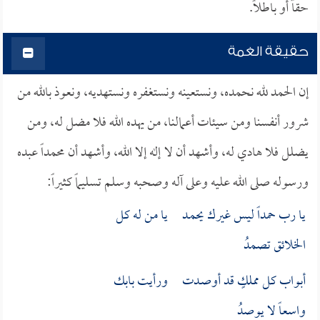
حقاً أو باطلاً.
حقيقة الغمة
إن الحمد لله نحمده، ونستعينه ونستغفره ونستهديه، ونعوذ بالله من
شرور أنفسنا ومن سيئات أعمالنا، من يهده الله فلا مضل له، ومن
يضلل فلا هادي له، وأشهد أن لا إله إلا الله، وأشهد أن محمداً عبده
ورسوله صلى الله عليه وعلى آله وصحبه وسلم تسليماً كثيراً:
يا رب حمداً ليس غيرك يحمـد يا من له كل
الخلائق تصمدُ
أبواب كل مملكٍ قد أوصـدت ورأيت بابك
واسعاً لا يوصدُ