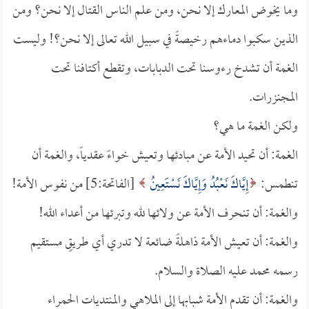
وما يخوض المعارك إلا نحن، ومن علم الناس القتال إلا نحن؟ ومن
الذين سكبوا دماءهم رخيصةً في سبيل الله تعالى إلا نحن؟! وليست
الغمة أن تشدخ رءوسنا تحت الدبابات، وتقطع أكتافنا تحت
المجنزرات.
ولكن الغمة ما هي؟
الغمة: أن تحيد الأمة عن مبادئها وتعيش خواءً عقدياً، والغمة أن
تنطمس:
إِيَّاكَ نَعْبُدُ وَإِيَّاكَ نَسْتَعِينُ
[الفاتحة:5] من نفوس الأمة!
والغمة: أن تنحرف الأمة عن ولائها لله وتبرئها من أعداء الله!
والغمة: أن تعيش الأمة ذاهلةً ضائعة لا تدري أي طريقٍ مستقيم
رسمه محمد عليه الصلاة والسلام.
والغمة: أن تقدم الأمة شبابها إلى الملاهي والمنتديات الحمراء