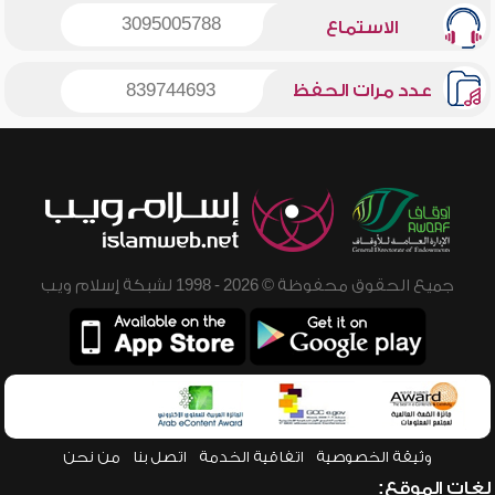
3095005788
الاستماع
عدد مرات الحفظ
839744693
جميع الحقوق محفوظة © 2026 - 1998 لشبكة إسلام ويب
وثيقة الخصوصية
اتفاقية الخدمة
اتصل بنا
من نحن
لغات الموقع: