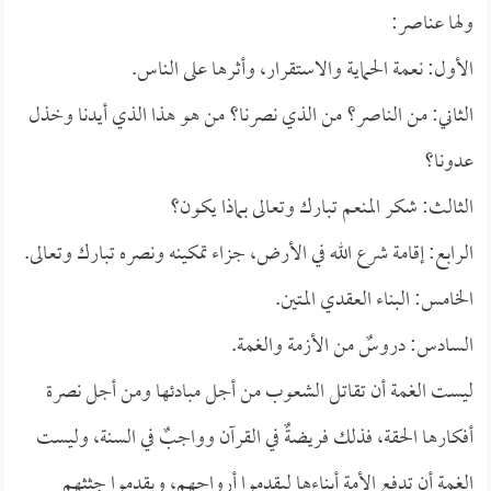
ولها عناصر:
الأول: نعمة الحماية والاستقرار، وأثرها على الناس.
الثاني: من الناصر؟ من الذي نصرنا؟ من هو هذا الذي أيدنا وخذل
عدونا؟
الثالث: شكر المنعم تبارك وتعالى بماذا يكون؟
الرابع: إقامة شرع الله في الأرض، جزاء تمكينه ونصره تبارك وتعالى.
الخامس: البناء العقدي المتين.
السادس: دروسٌ من الأزمة والغمة.
ليست الغمة أن تقاتل الشعوب من أجل مبادئها ومن أجل نصرة
أفكارها الحقة، فذلك فريضةٌ في القرآن وواجبٌ في السنة، وليست
الغمة أن تدفع الأمة أبناءها ليقدموا أرواحهم، ويقدموا جثثهم