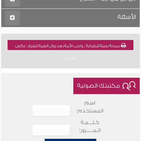
الأسئلة
نسخة نصية للطباعة , واجب الأمة بعد زوال الغمة للشيخ : عائض
القرني
مكتبتك الصوتية
اسم
المستخدم:
كـلـــمـة
الـمـــــرور: