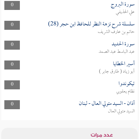
سورة البروج
0
علي الحذيفي
سلسلة شرح نزهة النظر للحافظ ابن حجر (28)
0
حاتم بن عارف الشريف
سورة الحديد
0
عبد الباسط عبد الصمد
أسير الخطايا
0
أبو زياد ( طارق جابر )
تيكوندوا
0
نظام يعقوبي
أذان - السيد متولي العال - لبنان
0
السيد متولي العال
عدد مرات