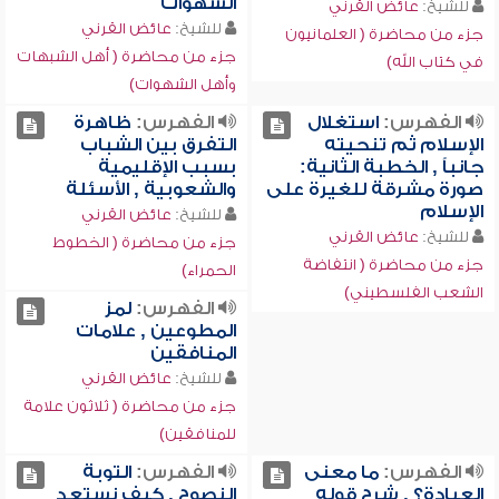
الشهوات
للشيخ:
عائض القرني
للشيخ:
عائض القرني
جزء من محاضرة ( العلمانيون
جزء من محاضرة ( أهل الشبهات
في كتاب الله)
وأهل الشهوات)
الفهرس:
استغلال
الفهرس:
ظاهرة
الإسلام ثم تنحيته
التفرق بين الشباب
جانباً , الخطبة الثانية:
بسبب الإقليمية
صورة مشرقة للغيرة على
والشعوبية , الأسئلة
الإسلام
للشيخ:
عائض القرني
للشيخ:
عائض القرني
جزء من محاضرة ( الخطوط
جزء من محاضرة ( انتفاضة
الحمراء)
الشعب الفلسطيني)
الفهرس:
لمز
المطوعين , علامات
المنافقين
للشيخ:
عائض القرني
جزء من محاضرة ( ثلاثون علامة
للمنافقين)
الفهرس:
ما معنى
الفهرس:
التوبة
العبادة؟ , شرح قوله
النصوح , كيف نستعد