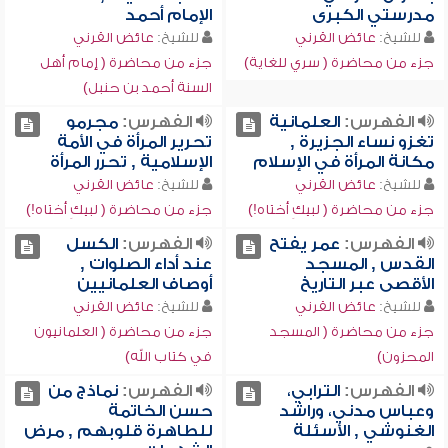
مدرستي الكبرى
الإمام أحمد
للشيخ:
عائض القرني
للشيخ:
عائض القرني
جزء من محاضرة ( سري للغاية)
جزء من محاضرة ( إمام أهل
السنة أحمد بن حنبل)
الفهرس:
العلمانية
الفهرس:
مجرمو
تغزو نساء الجزيرة ,
تحرير المرأة في الأمة
مكانة المرأة في الإسلام
الإسلامية , تحرر المرأة
للشيخ:
عائض القرني
للشيخ:
عائض القرني
جزء من محاضرة ( لبيكِ أختاه!)
جزء من محاضرة ( لبيكِ أختاه!)
الفهرس:
عمر يفتح
الفهرس:
الكسل
القدس , المسجد
عند أداء الصلوات ,
الأقصى عبر التاريخ
أوصاف العلمانيين
للشيخ:
عائض القرني
للشيخ:
عائض القرني
جزء من محاضرة ( المسجد
جزء من محاضرة ( العلمانيون
المحزون)
في كتاب الله)
الفهرس:
الترابي،
الفهرس:
نماذج من
وعباس مدني، وراشد
حسن الخاتمة
الغنوشي , الأسئلة
للطاهرة قلوبهم , مرض