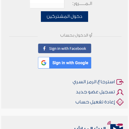
الـمـــــرور:
دخول المشتركين
أو الدخول بحساب
استرجاع الرمز السري
تسجيل عضو جديد
إعادة تفعيل حساب