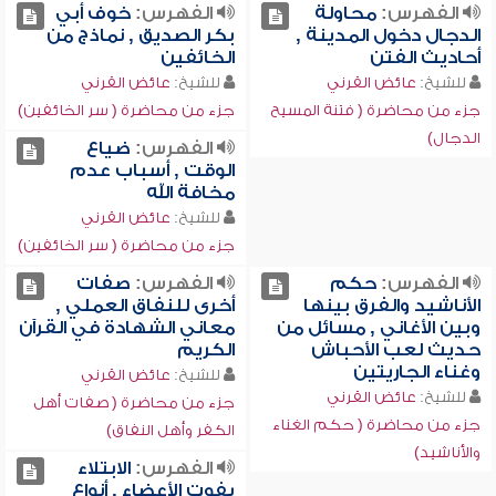
الفهرس:
محاولة
الفهرس:
خوف أبي
الدجال دخول المدينة ,
بكر الصديق , نماذج من
أحاديث الفتن
الخائفين
للشيخ:
عائض القرني
للشيخ:
عائض القرني
جزء من محاضرة ( فتنة المسيح
جزء من محاضرة ( سر الخائفين)
الدجال)
الفهرس:
ضياع
الوقت , أسباب عدم
مخافة الله
للشيخ:
عائض القرني
جزء من محاضرة ( سر الخائفين)
الفهرس:
حكم
الفهرس:
صفات
الأناشيد والفرق بينها
أخرى للنفاق العملي ,
وبين الأغاني , مسائل من
معاني الشهادة في القرآن
حديث لعب الأحباش
الكريم
وغناء الجاريتين
للشيخ:
عائض القرني
للشيخ:
عائض القرني
جزء من محاضرة ( صفات أهل
جزء من محاضرة ( حكم الغناء
الكفر وأهل النفاق)
والأناشيد)
الفهرس:
الابتلاء
بفوت الأعضاء , أنواع