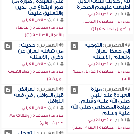
لله , حديث الثلاثة الذين
على العبادة , صورة من
أطبقت عليهم الصخرة
صور الابتداع في الدين
والتعليق عليها
للشيخ:
عائض القرني
للشيخ:
عائض القرني
جزء من محاضرة ( التوسل
جزء من محاضرة ( التوسل
بالأعمال الصالحة (1))
بالأعمال الصالحة (1))
الفهرس:
التوجيه
الفهرس:
حديث:
إلى حفظ القرآن
من شغله القرآن عن
والعلم , الأسئلة
ذكري , الأسئلة
للشيخ:
عائض القرني
للشيخ:
عائض القرني
جزء من محاضرة ( عوامل محبة
جزء من محاضرة ( دواء القلوب
الله)
المريضة)
الفهرس:
ميزة
الفهرس:
الفرائض
العبادة عند النبي
قبل النوافل , في فقه
صلى الله عليه وسلم ,
النوافل
عبادة المصطفى صلى الله
للشيخ:
عائض القرني
عليه وسلم
جزء من محاضرة ( وقفات مع
للشيخ:
عائض القرني
حديث الولي)
جزء من محاضرة ( السراج المنير)
الفهرس:
التعجل