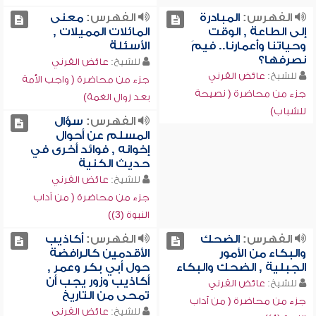
الفهرس:
المبادرة
الفهرس:
معنى
إلى الطاعة , الوقت
المائلات المميلات ,
وحياتنا وأعمارنا.. فيمَ
الأسئلة
نصرفها؟
للشيخ:
عائض القرني
للشيخ:
عائض القرني
جزء من محاضرة ( واجب الأمة
جزء من محاضرة ( نصيحة
بعد زوال الغمة)
للشباب)
الفهرس:
سؤال
المسلم عن أحوال
إخوانه , فوائد أخرى في
حديث الكنية
للشيخ:
عائض القرني
جزء من محاضرة ( من آداب
النبوة (3))
الفهرس:
الضحك
الفهرس:
أكاذيب
والبكاء من الأمور
الأقدمين كالرافضة
الجبلية , الضحك والبكاء
حول أبي بكر وعمر ,
أكاذيب وزور يجب أن
للشيخ:
عائض القرني
تمحى من التاريخ
جزء من محاضرة ( من آداب
للشيخ:
عائض القرني