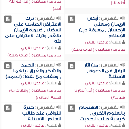
جزء من محاضرة ( قل هو الله
أطفالنا)
أحد)
الفهرس:
أركان
الفهرس:
ترك
الإيمان ومعنى
الاعتراض الصامت على
الإحسان , معرفة دين
القضاء , ضرورة الإيمان
الإسلام
بالقدر وترك الاعتراض على
الله
للشيخ:
عائض القرني
للشيخ:
عائض القرني
جزء من محاضرة ( اعرف دينك)
جزء من محاضرة ( اعرف دينك)
الفهرس:
من آثار
الفهرس:
الحمد
الرفق في الدعوة ,
والشكر والفرق بينهما
الأسئلة
, وقفات مع لفظ: (الحمد)
للشيخ:
عائض القرني
للشيخ:
عائض القرني
جزء من محاضرة ( أين أنتم يا
جزء من محاضرة ( وقفات مع
شباب؟)
السبع المثاني)
الفهرس:
الاهتمام
الفهرس:
كثرة
بالعلوم الأخرى ,
النوافل عند طالب
كيفية طلب الحديث
العلم , الأسئلة
للشيخ:
عائض القرني
للشيخ:
عائض القرني