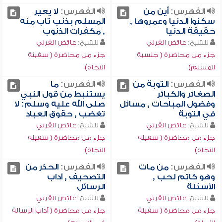
الفهرس:
أين من
الفهرس:
لا يعير
سكنوا الدنيا وعمروها ,
المسلم بذنب تاب منه
حقيقة الدنيا
, مكفرات الذنوب
للشيخ:
عائض القرني
للشيخ:
عائض القرني
جزء من محاضرة ( جنسية
جزء من محاضرة ( سفينة
المسلم)
النجاة)
الفهرس:
التوبة من
الفهرس:
ما
الصغائر والكبائر
يستنبط من قول النبي
وفضول المباحات , مسائل
صلى الله عليه وسلم: لا
في التوبة
تغضب , حقوق العباد
للشيخ:
عائض القرني
للشيخ:
عائض القرني
جزء من محاضرة ( سفينة
جزء من محاضرة ( سفينة
النجاة)
النجاة)
الفهرس:
من مات
الفهرس:
الحذر من
وهو كاتم لحب ,
التصحيف , آداب
الأسئلة
الرسائل
للشيخ:
عائض القرني
للشيخ:
عائض القرني
جزء من محاضرة ( سفينة
جزء من محاضرة ( آداب الرسالة