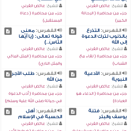
للشيخ:
عائض القرني
للشيخ:
عائض القرني
جزء من محاضرة ( الرحالة
جزء من محاضرة ( دعاة
الكبير)
المستقبل)
الفهرس:
التذرع
الفهرس:
معنى
بالذنوب لترك الدعوة
قوله تعالى: (يَا أَيُّهَا
إلى الله
النَّاسُ..)
للشيخ:
عائض القرني
للشيخ:
عائض القرني
جزء من محاضرة ( لقاء مع
جزء من محاضرة ( المثل المائي
الشباب)
والمثل الناري)
الفهرس:
الأدعية
الفهرس:
طلب الأجر
النبوية
من الله
للشيخ:
عائض القرني
للشيخ:
عائض القرني
جزء من محاضرة ( الدعاء هو
جزء من محاضرة ( أدب الدعوة
العبادة)
في حياته صلى الله عليه وسلم)
الفهرس:
فتنة
الفهرس:
أهل
يوسف والبئر
الحسبة في الإسلام
للشيخ:
عائض القرني
للشيخ:
عائض القرني
جزء من محاضرة ( يوسف عليه
جزء من محاضرة ( ضوابط الأمر