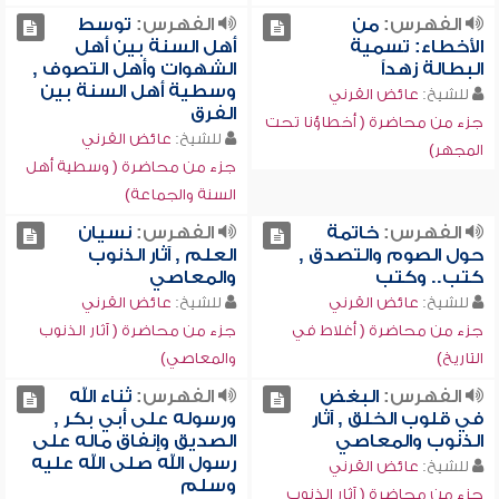
الفهرس:
من
الفهرس:
توسط
الأخطاء: تسمية
أهل السنة بين أهل
البطالة زهداً
الشهوات وأهل التصوف ,
وسطية أهل السنة بين
للشيخ:
عائض القرني
الفرق
جزء من محاضرة ( أخطاؤنا تحت
للشيخ:
عائض القرني
المجهر)
جزء من محاضرة ( وسطية أهل
السنة والجماعة)
الفهرس:
خاتمة
الفهرس:
نسيان
حول الصوم والتصدق ,
العلم , آثار الذنوب
كتب.. وكتب
والمعاصي
للشيخ:
عائض القرني
للشيخ:
عائض القرني
جزء من محاضرة ( أغلاط في
جزء من محاضرة ( آثار الذنوب
التاريخ)
والمعاصي)
الفهرس:
البغض
الفهرس:
ثناء الله
في قلوب الخلق , آثار
ورسوله على أبي بكر ,
الذنوب والمعاصي
الصديق وإنفاق ماله على
رسول الله صلى الله عليه
للشيخ:
عائض القرني
وسلم
جزء من محاضرة ( آثار الذنوب