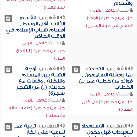
والسلام
للمنافقين)
للشيخ:
عائض القرني
الفهرس:
القسم
جزء من محاضرة ( الإنجاز
الثالث: أهل الوسط ,
العلمي في حياة الرسول)
أقسام شباب الإسلام في
الوقت الحاضر
للشيخ:
عائض القرني
جزء من محاضرة ( ليلة مع
الجن)
الفهرس:
التحدث
الفهرس:
أوجه
بما يعقله السامعون ,
الشبه بين المسلم
فوائد من خطبة عمر بن
والنخلة , وقفات مع
الخطاب
حديث: (إن من الشجر
شجرة)
للشيخ:
عائض القرني
للشيخ:
عائض القرني
جزء من محاضرة ( من كنوز
جزء من محاضرة ( صفة العالم
السيرة)
والمتعلم)
الفهرس:
الاستعداد
الفهرس:
تربية عمر
للعبادات قبل دخول
للرعية على إنكار