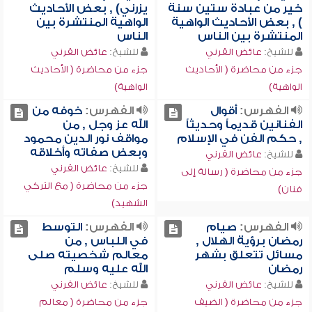
خير من عبادة ستين سنة
يزرني) , بعض الأحاديث
) , بعض الأحاديث الواهية
الواهية المنتشرة بين
المنتشرة بين الناس
الناس
للشيخ:
عائض القرني
للشيخ:
عائض القرني
جزء من محاضرة ( الأحاديث
جزء من محاضرة ( الأحاديث
الواهية)
الواهية)
الفهرس:
أقوال
الفهرس:
خوفه من
الفنانين قديماً وحديثاً
الله عز وجل , من
, حكم الفن في الإسلام
مواقف نور الدين محمود
وبعض صفاته وأخلاقه
للشيخ:
عائض القرني
للشيخ:
عائض القرني
جزء من محاضرة ( رسالة إلى
جزء من محاضرة ( مع التركي
فنان)
الشهيد)
الفهرس:
صيام
الفهرس:
التوسط
رمضان برؤية الهلال ,
في اللباس , من
مسائل تتعلق بشهر
معالم شخصيته صلى
رمضان
الله عليه وسلم
للشيخ:
عائض القرني
للشيخ:
عائض القرني
جزء من محاضرة ( الضيف
جزء من محاضرة ( معالم