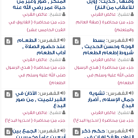
وقتها , حديث: (ويل
المنكر , صور وعبر من
للأعقاب من النار)
حياة عمر رضي الله عنه
للشيخ:
عائض القرني
للشيخ:
عائض القرني
جزء من محاضرة ( صفة العالم
جزء من محاضرة ( الفاروق في
والمتعلم)
القرن الخامس عشر)
الفهرس:
بسط
الفهرس:
الطعـام
الوجه وحسن الحديث ,
عند حضـور الصلاة ,
شروط إطعام الطعام
آداب الطعام
للشيخ:
عائض القرني
للشيخ:
عائض القرني
جزء من محاضرة ( هدي الرسول
جزء من محاضرة ( هدي الرسول
صلى الله عليه وسلم في
صلى الله عليه وسلم في
الطعام)
الطعام)
الفهرس:
تشويه
الفهرس:
الأذان في
جمال الإسلام , أضرار
القبر للميت , من صور
البدع
البدع
للشيخ:
عائض القرني
للشيخ:
عائض القرني
جزء من محاضرة ( احذروا البدع!)
جزء من محاضرة ( احذروا البدع!)
الفهرس:
حكم ذكر
الفهرس:
الجمع بين
النوادر والفكاهات في
أربعين عاماً وخمسين