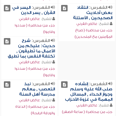
الفهرس:
انتقاد
الفهرس:
اليسر في
بعض أحاديث
القرآن , يسر الدين
الصحيحين , الأسئلة
للشيخ:
عائض القرني
للشيخ:
عائض القرني
جزء من محاضرة ( سددوا
جزء من محاضرة ( صراع
وقاربوا)
المؤمنين مع الملحدين)
الفهرس:
شرح
حديث: عليكم من
الأعمال ما تطيقون ,
تكلفة النفس بما تطيق
للشيخ:
عائض القرني
جزء من محاضرة ( سددوا
وقاربوا)
الفهرس:
إنشاده
الفهرس:
نبذ
صلى الله عليه وسلم
التعصب , معالم
وجواز الحداء , المسائل
مدرسة أهل السنة
المهمة في غزوة الأحزاب
للشيخ:
عائض القرني
للشيخ:
عائض القرني
جزء من محاضرة ( الدعاة
جزء من محاضرة ( ساعة الصفر)
والورقة الرابحة)