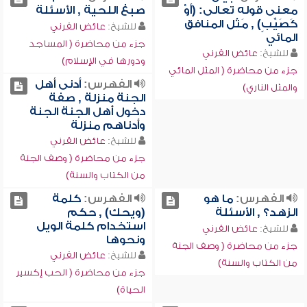
معنى قوله تعالى: (أَوْ
صبغ اللحية , الأسئلة
كَصَيِّبٍ) , مَثَل المنافق
للشيخ:
عائض القرني
المائي
جزء من محاضرة ( المساجد
للشيخ:
عائض القرني
ودورها في الإسلام)
جزء من محاضرة ( المثل المائي
الفهرس:
أدنى أهل
والمثل الناري)
الجنة منزلة , صفة
دخول أهل الجنة الجنة
وأدناهم منزلة
للشيخ:
عائض القرني
جزء من محاضرة ( وصف الجنة
من الكتاب والسنة)
الفهرس:
ما هو
الفهرس:
كلمة
الزهد؟ , الأسئلة
(ويحك) , حكم
استخدام كلمة الويل
للشيخ:
عائض القرني
ونحوها
جزء من محاضرة ( وصف الجنة
للشيخ:
عائض القرني
من الكتاب والسنة)
جزء من محاضرة ( الحب إكسير
الحياة)