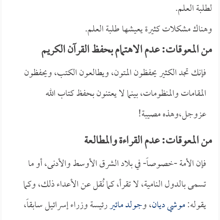
لطلبة العلم.
وهناك مشكلات كثيرة يعيشها طلبة العلم.
من المعوقات: عدم الاهتمام بحفظ القرآن الكريم
فإنك تجد الكثير يحفظون المتون، ويطالعون الكتب، ويحفظون
المقامات والمنظومات، بينما لا يعتنون بحفظ كتاب الله
عزوجل،وهذه مصيبة!
من المعوقات: عدم القراءة والمطالعة
فإن الأمة -خصوصاً- في بلاد الشرق الأوسط والأدنى، أو ما
تسمى بالدول النامية، لا تقرأ، كما نُقل عن الأعداء ذلك، وكما
يقوله:
موشي ديان
، و
جولد مائير
رئيسة وزراء إسرائيل سابقاً،