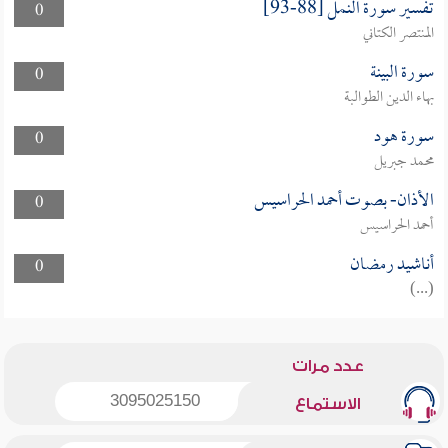
تفسير سورة النمل [88-93]
0
المنتصر الكتاني
سورة البينة
0
بهاء الدين الطوالبة
سورة هود
0
محمد جبريل
الأذان- بصوت أحمد الحراسيس
0
أحمد الحراسيس
أناشيد رمضان
0
(...)
عدد مرات
3095025150
الاستماع