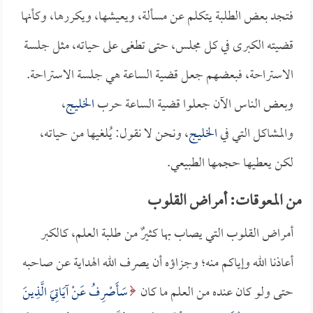
فتجد بعض الطلبة يتكلم عن مسألة، ويعيشها، ويكررها، وكأنها
قضيته الكبرى في كل مجلس، حتى تطغى على حياته، مثل جلسة
الاستراحة، فبعضهم جعل قضية الساعة هي جلسة الاستراحة.
وبعض الناس الآن جعلوا قضية الساعة حرب
الخليج
،
والمشاكل التي في
الخليج
، ونحن لا نقول: يُلغيها من حياته،
لكن يعطيها حجمها الطبيعي.
من المعوقات: أمراض القلوب
أمراض القلوب التي يصاب بها كثيرٌ من طلبة العلم، كالكبر
أعاذنا الله وإياكم منه؛ وجزاؤه أن يصرف الله الهداية عن صاحبه
حتى ولو كان عنده من العلم ما كان
سَأَصْرِفُ عَنْ آيَاتِيَ الَّذِينَ