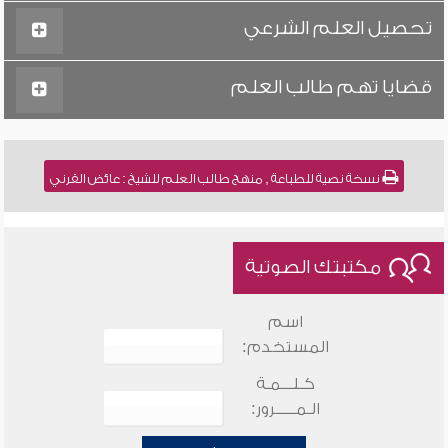
تحصيل العلم الشرعي
قضايا تهم طالب العلم
نسخة نصية للطباعة , منهج طالب العلم للشيخ : عائض القرني
مكتبتك الصوتية
اسم
المستخدم:
كـلـــمـة
الـمـــــرور: