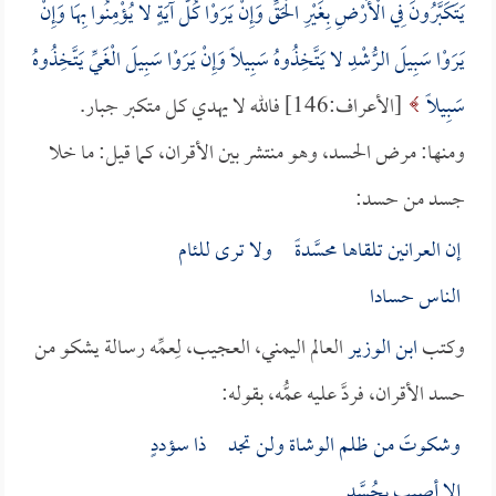
يَتَكَبَّرُونَ فِي الْأَرْضِ بِغَيْرِ الْحَقِّ وَإِنْ يَرَوْا كُلَّ آيَةٍ لا يُؤْمِنُوا بِهَا وَإِنْ
يَرَوْا سَبِيلَ الرُّشْدِ لا يَتَّخِذُوهُ سَبِيلاً وَإِنْ يَرَوْا سَبِيلَ الْغَيِّ يَتَّخِذُوهُ
سَبِيلاً
[الأعراف:146] فالله لا يهدي كل متكبر جبار.
ومنها: مرض الحسد، وهو منتشر بين الأقران، كما قيل: ما خلا
جسد من حسد:
إن العرانين تلقاها محسَّدةً ولا ترى للئام
الناس حسادا
وكتب
ابن الوزير
العالم اليمني، العجيب، لِعمِّه رسالة يشكو من
حسد الأقران، فردَّ عليه عمُّه، بقوله:
وشكوتَ من ظلم الوشاة ولن تجد ذا سؤددٍ
إلا أصيب بحُسَّد