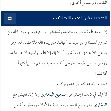
الغائب، ومسائل أخرى.
الحديث في نعي النجاشي
إن الحمد لله نحمده ونستعينه ونستغفره ونستهديه، ونعوذ بالله من
شرور أنفسنا ومن سيئات أعمالنا، من يهده الله فلا مضل له، ومن
يضلل فلا هادي له، وأشهد أن لا إله إلا الله، وأشهد أن محمداً عبده
ورسوله صلى الله عليه وعلى آله وصحبه وسلم تسليماً كثيراً.
أمَّا بَعْـد:
فسلام الله عليكم ورحمته وبركاته.
لا زلنا في كتاب الجنائز من
صحيح البخاري
ولا زلنا نعيش مع
البخاري
وهو يثلج الصدور، ويشنف الآذان، ويعطر الأنفاس