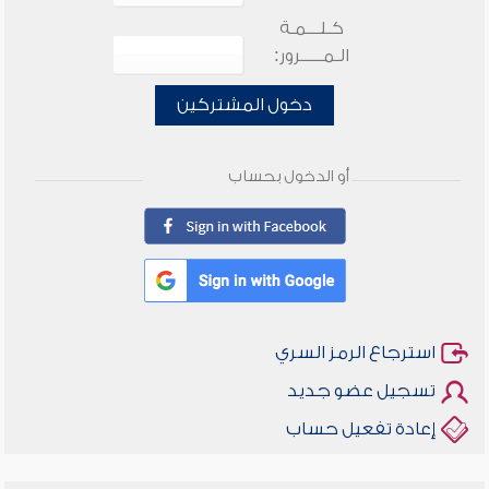
كـلـــمـة
الـمـــــرور:
دخول المشتركين
أو الدخول بحساب
استرجاع الرمز السري
تسجيل عضو جديد
إعادة تفعيل حساب