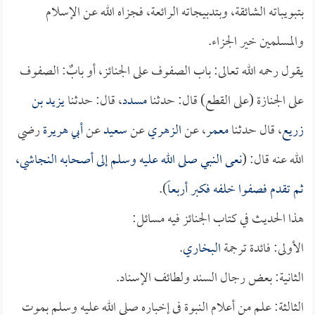
بتبويباته الشائقة، وبتدبيجاته الرائعة، فجزاه الله عن الإسلام
والمسلمين خير الجزاء.
يقول رحمه الله تعالى: باب الصفوف على الجنائز، أو بابٌ: الصفوف
على الجنازة (على القطع) قال: حدثنا
مسدد
، قال: حدثنا
يزيد بن
زريع
، قال حدثنا
معمر
، عن
الزهري
عن
سعيد
عن
أبي هريرة
رضي
الله عنه قال: (
نعى النبي صلى الله عليه وسلم إلى أصحابه
النجاشي
،
ثم تقدم فصفوا خلفه فكبر أربعاً
).
هذا الحديث في كتاب الجنائز فيه مسائل:
الأولى: فائدة ترجمة
البخاري
.
الثانية: بعض رجال السند ولطائف الإسناد.
الثالثة: علم من أعلام النبوة في إخباره صلى الله عليه وسلم بموت