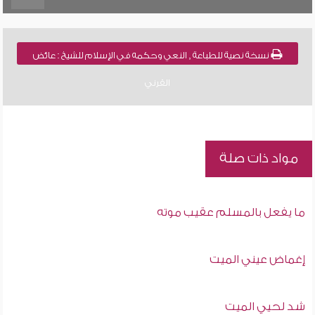
نسخة نصية للطباعة , النعي وحكمه في الإسلام للشيخ : عائض
القرني
مواد ذات صلة
ما يفعل بالمسلم عقيب موته
إغماض عيني الميت
شد لحيي الميت