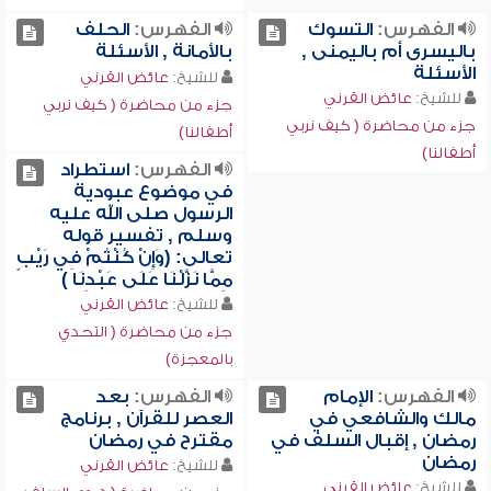
الفهرس:
التسوك
الفهرس:
الحلف
باليسرى أم باليمنى ,
بالأمانة , الأسئلة
الأسئلة
للشيخ:
عائض القرني
للشيخ:
عائض القرني
جزء من محاضرة ( كيف نربي
جزء من محاضرة ( كيف نربي
أطفالنا)
أطفالنا)
الفهرس:
استطراد
في موضوع عبودية
الرسول صلى الله عليه
وسلم , تفسير قوله
تعالى: (وَإِنْ كُنْتُمْ فِي رَيْبٍ
مِمَّا نَزَّلْنَا عَلَى عَبْدِنَا )
للشيخ:
عائض القرني
جزء من محاضرة ( التحدي
بالمعجزة)
الفهرس:
الإمام
الفهرس:
بعد
مالك والشافعي في
العصر للقرآن , برنامج
رمضان , إقبال السلف في
مقترح في رمضان
رمضان
للشيخ:
عائض القرني
للشيخ:
عائض القرني