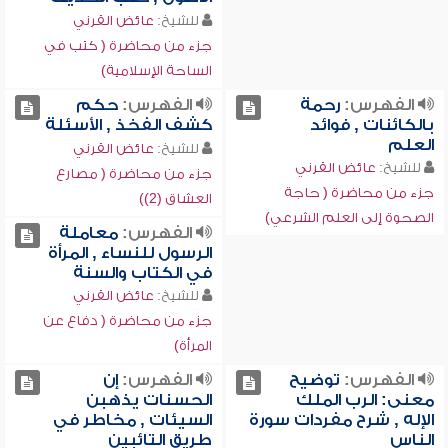
للشيخ:
عائض القرني
جزء من محاضرة ( كتب في
الساحة الإسلامية)
الفهرس:
رحمة
الفهرس:
حكم
بالكائنات , فوائد
كشف الفخذ , الأسئلة
العلم
للشيخ:
عائض القرني
للشيخ:
عائض القرني
جزء من محاضرة ( مصارع
جزء من محاضرة ( حاجة
العشاق (2))
الصحوة إلى العلم الشرعي)
الفهرس:
معاملة
الرسول للنساء , المرأة
في الكتاب والسنة
للشيخ:
عائض القرني
جزء من محاضرة ( دفاع عن
المرأة)
الفهرس:
توضيح
الفهرس:
إن
معنى: الرب الملك
الحسنات يذهبن
الإله , شرح مفردات سورة
السيئات , مخاطر في
الناس
طريق التائبين