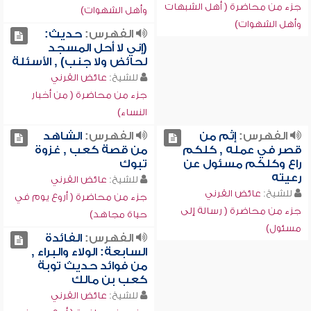
جزء من محاضرة ( أهل الشبهات
وأهل الشهوات)
وأهل الشهوات)
الفهرس:
حديث:
(إني لا أحل المسجد
لحائض ولا جنب) , الأسئلة
للشيخ:
عائض القرني
جزء من محاضرة ( من أخبار
النساء)
الفهرس:
إثم من
الفهرس:
الشاهد
قصر في عمله , كلكم
من قصة كعب , غزوة
راع وكلكم مسئول عن
تبوك
رعيته
للشيخ:
عائض القرني
للشيخ:
عائض القرني
جزء من محاضرة ( أروع يوم في
جزء من محاضرة ( رسالة إلى
حياة مجاهد)
مسئول)
الفهرس:
الفائدة
السابعة: الولاء والبراء ,
من فوائد حديث توبة
كعب بن مالك
للشيخ:
عائض القرني