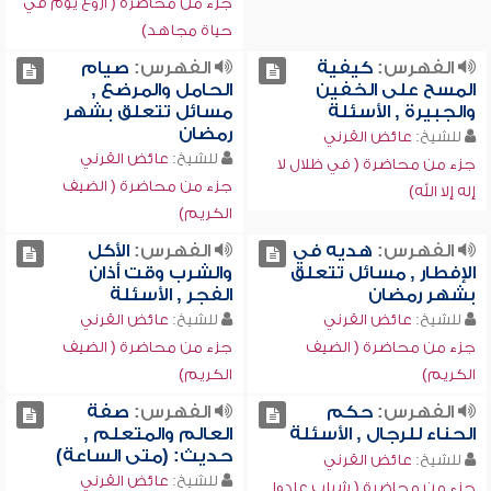
جزء من محاضرة ( أروع يوم في
حياة مجاهد)
الفهرس:
كيفية
الفهرس:
صيام
المسح على الخفين
الحامل والمرضع ,
والجبيرة , الأسئلة
مسائل تتعلق بشهر
رمضان
للشيخ:
عائض القرني
للشيخ:
عائض القرني
جزء من محاضرة ( في ظلال لا
جزء من محاضرة ( الضيف
إله إلا الله)
الكريم)
الفهرس:
هديه في
الفهرس:
الأكل
الإفطار , مسائل تتعلق
والشرب وقت أذان
بشهر رمضان
الفجر , الأسئلة
للشيخ:
عائض القرني
للشيخ:
عائض القرني
جزء من محاضرة ( الضيف
جزء من محاضرة ( الضيف
الكريم)
الكريم)
الفهرس:
حكم
الفهرس:
صفة
الحناء للرجال , الأسئلة
العالم والمتعلم ,
حديث: (متى الساعة)
للشيخ:
عائض القرني
للشيخ:
عائض القرني
جزء من محاضرة ( شباب عادوا