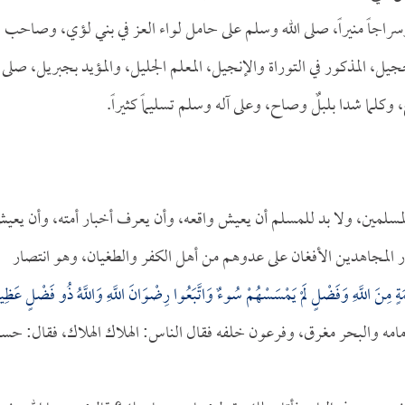
إذنه وسراجاً منيراً، صلى الله وسلم على حامل لواء العز في بني لؤي، وصاحب
ل، المذكور في التوراة والإنجيل، المعلم الجليل، والمؤيد بجبريل، صلى
وكلما شدا بلبلٌ وصاح، وعلى آله وسلم تسليماً كثيراً.
 المسلمين، ولا بد للمسلم أن يعيش واقعه، وأن يعرف أخبار أمته، وأن يعي
ر المجاهدين الأفغان على عدوهم من أهل الكفر والطغيان، وهو انتصار
عْمَةٍ مِنَ اللَّهِ وَفَضْلٍ لَمْ يَمْسَسْهُمْ سُوءٌ وَاتَّبَعُوا رِضْوَانَ اللَّهِ وَاللَّهُ ذُو فَضْلٍ عَظِي
رأى البحر أمامه والبحر مغرق، وفرعون خلفه فقال الناس: الهلاك الهلاك، فقال: حسب