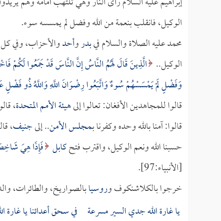
إبراهيم عليه السلام رأى النار وهي تلتهب أمامه وهم يريدو
الوكيل، فانقلب بنعمة من الله وفضل لم يمسسه سوء.
محمد عليه الصلاة والسلام في
بدر
و
أحد
والأحزاب، وفي كل م
الوكيل..
الَّذِينَ قَالَ لَهُمُ النَّاسُ إِنَّ النَّاسَ قَدْ جَمَعُوا لَكُمْ فَاخْش
وَفَضْلٍ لَمْ يَمْسَسْهُمْ سُوءٌ وَاتَّبَعُوا رِضْوَانَ اللَّهِ وَاللَّهُ ذُو فَضْلٍ ع
قالوا للمجاهدين الأفغان: تعالوا إلى
هيئة الأمم المتحدة
، قالو
قالوا: آمنا بالله وحده وكفرنا بـ
مجلس الأمن
.. إلى
جنيف
، قال
حسبنا الله ونعم الوكيل، واقترب فتح
كابل
فَإِذَا هِيَ شَاخِصَةٌ 
[الأنبياء:97].
خرجوا بالكلاشنكوف و
روسيا
بالصواريخ، والطائرات، وال
يا غارة الله جدي السير مسرعة في سحق أعدائنا يا غارة الل