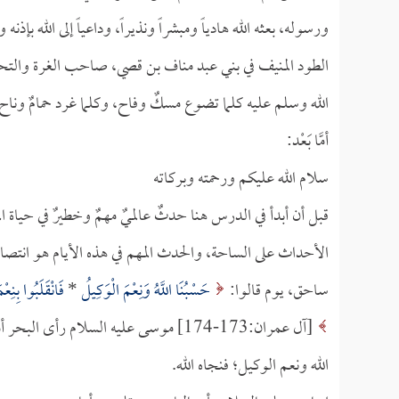
ورسوله، بعثه الله هادياً ومبشراً ونذيراً، وداعياً إلى الله ب
الطود المنيف في بني عبد مناف بن قصي، صاحب الغرة والتحجي
الله وسلم عليه كلما تضوع مسكٌ وفاح، وكلما غرد حمامٌ وناح، 
أمَّا بَعْد:
سلام الله عليكم ورحمته وبركاته
قبل أن أبدأ في الدرس هنا حدثٌ عالميٌ مهمٌ وخطيرٌ في حياة
الأحداث على الساحة، والحدث المهم في هذه الأيام هو انتصا
ساحق، يوم قالوا:
حَسْبُنَا اللَّهُ وَنِعْمَ الْوَكِيلُ
*
فَانْقَلَبُوا بِنِ
[آل عمران:173-174] موسى عليه السلام 
الله ونعم الوكيل؛ فنجاه الله.