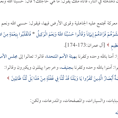
ن دهدهته في النار، فأتاه ملك يقول: ما هي حاجتك؟ قال: حسبنا الله ونع
عركة تجتمع عليه الجاهلية وقوى الأرض فيها، فيقول: حسبي الله ونعم
َوْهُمْ فَزَادَهُمْ إِيمَاناً وَقَالُوا حَسْبُنَا اللَّهُ وَنِعْمَ الْوَكِيلُ
*
فَانْقَلَبُوا بِنِعْمَةٍ مِنَ اللّ
َظِيمٍ
[آل عمران:173-174].
ا: آمنا بالله وحده وكفرنا بـ
هيئة الأمم المتحدة
، قالوا: تعالوا إلى
مجلس الأم
وا: آمنوا بالله وحده وكفرنا بـ
جنيف
، وخرجوا يهللون ويكبرون وقالوا:
أَبْصَارُ الَّذِينَ كَفَرُوا يَا وَيْلَنَا قَدْ كُنَّا فِي غَفْلَةٍ مِنْ هَذَا بَلْ كُنَّا ظَالِمِينَ
دبابات، والسيارات، والمصفحات، والمدرعات، ولكن:
ه