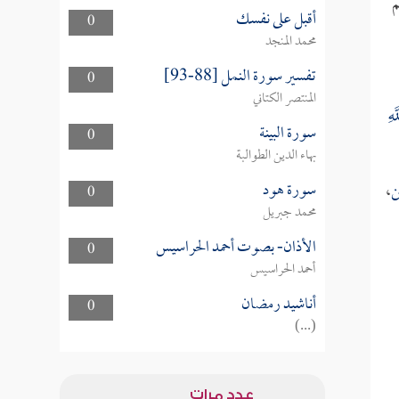
م
أقبل على نفسك
0
محمد المنجد
تفسير سورة النمل [88-93]
0
المنتصر الكتاني
َهِ
سورة البينة
0
بهاء الدين الطوالبة
سورة هود
ن
،
0
محمد جبريل
الأذان- بصوت أحمد الحراسيس
0
أحمد الحراسيس
أناشيد رمضان
0
(...)
عدد مرات