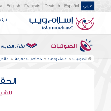
عربي
Español
Deutsch
Français
English
ia
الرئي
الصوتيات
القرآن الكريم
الصوتيات
علماء ودعاة
محاضرات مفرغة
عائض 
الحقو
للشيخ