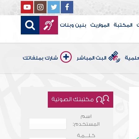
المكتبة
المواريث
بنين وبنات
علمية
البث المباشر
شارك بملفاتك
مكتبتك الصوتية
اسم
المستخدم:
كـلـــمـة