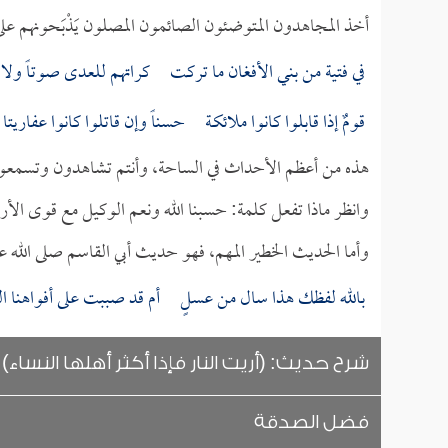
أخذ المجاهدون المتوضئون الصائمون المصلون يَذْبَحونهم على 
في فتية من بني الأفغان ما تركت كراتهم للعدى صوتاً ولا 
قومٌ إذا قابلوا كانوا ملائكـة حسناً وإن قاتلوا كانوا عفاريتا
هذه من أعظم الأحداث في الساحة، وأنتم تشاهدون وتسمعون، فان
وانظر ماذا تفعل كلمة: حسبنا الله ونعم الوكيل مع قوى ال
وأما الحديث الخطير المهم، فهو حديث أبي القاسم صلى الله ع
بالله لفظك هذا سال من عسلٍ أم قد صببت على أفواهنا ال
شرح حديث: (أريت النار فإذا أكثر أهلها النساء)
فضل الصدقة