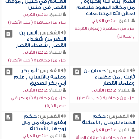
أنهم أبناء الله وأحباؤه ,
الغنائم في حنين , موقف
من مكائد اليهود عليهم
الأنصار في حنين
لعائن الله المتتابعات
للشيخ:
عائض القرني
للشيخ:
عائض القرني
جزء من محاضرة ( حب الأنصار)
جزء من محاضرة ( إخوان القردة
الفهرس:
أنس بن
والخنازير)
النضر من شهداء
الأنصار , شهداء الأنصار
للشيخ:
عائض القرني
جزء من محاضرة ( حب الأنصار)
الفهرس:
حسان بن
الفهرس:
أبو بكر
ثابت , من عظماء
وعلمه بالأنساب , علم
وعلماء الأنصار
أبي بكر الصديق
للشيخ:
عائض القرني
للشيخ:
عائض القرني
جزء من محاضرة ( حب الأنصار)
جزء من محاضرة ( أبو بكر في
عصر الذرة)
الفهرس:
حكم
الفهرس:
حكم
الحناء للرجال , الأسئلة
إنفاق المرأة من مال
زوجها , الأسئلة
للشيخ:
عائض القرني
للشيخ:
عائض القرني
جزء من محاضرة ( صفات المرأة