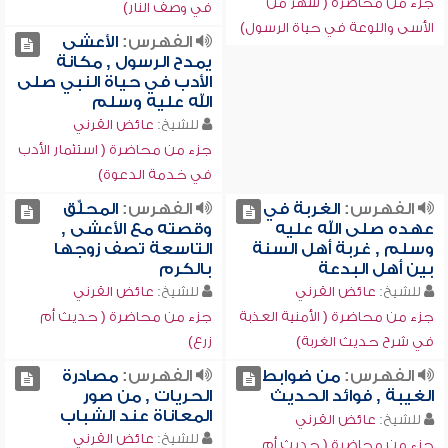
جزء من محاضرة ( شهر من
في وصف النار)
الأسى واللوعة في حياة الرسول)
الفهرس:
الأعشى
يمدح الرسول , مكانة
الأدب في حياة النبي صلى
الله عليه وسلم
للشيخ:
عائض القرني
جزء من محاضرة ( استثمار الأدب
في خدمة الدعوة)
الفهرس:
الغربة في
الفهرس:
المحلِّق
عهده صلى الله عليه
وقصته مع الأعشى ,
وسلم , غربة أهل السنة
التاسعة تصف زوجها
بين أهل البدعة
بالكرم
للشيخ:
عائض القرني
للشيخ:
عائض القرني
جزء من محاضرة ( الأمنية العذبة
جزء من محاضرة ( حديث أم
في شرح حديث الغربة)
زرع)
الفهرس:
من ضوابط
الفهرس:
مصادرة
الغيبة , فوائد الحديث
الحريات , من صور
المعاناة عند الشباب
للشيخ:
عائض القرني
للشيخ:
عائض القرني
جزء من محاضرة ( حديث أم