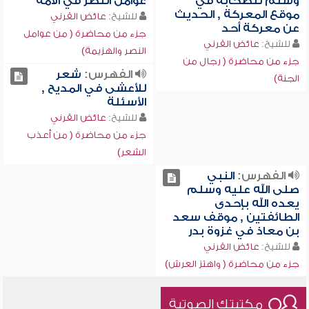
وسلم للصحابة في
عوامل النصر في الأمة
موقع المعركة , الحديث
للشيخ:
عائض القرني
عن معركة أحد
جزء من محاضرة ( من عوامل
للشيخ:
عائض القرني
النصر والهزيمة)
جزء من محاضرة ( رجال من
الفهرس:
شعر
الجنة)
للأعشى في المديح ,
الأسئلة
للشيخ:
عائض القرني
جزء من محاضرة ( من أعذب
الشعر)
الفهرس:
النبي
صلى الله عليه وسلم
يعده الله بإحدى
الطائفتين , موقف سعد
بن معاذ في غزوة بدر
للشيخ:
عائض القرني
جزء من محاضرة ( واهتز العرش)
مكتبتك الصوتية