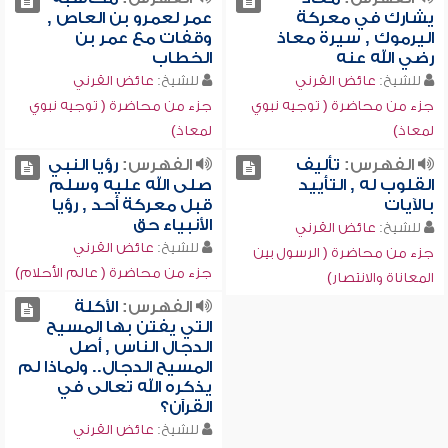
يشارك في معركة
عمر لعمرو بن العاص ,
اليرموك , سيرة معاذ
وقفات مع عمر بن
رضي الله عنه
الخطاب
للشيخ:
عائض القرني
للشيخ:
عائض القرني
جزء من محاضرة ( توجيه نبوي
جزء من محاضرة ( توجيه نبوي
لمعاذ)
لمعاذ)
الفهرس:
تأليف
الفهرس:
رؤيا النبي
القلوب له , التأييد
صلى الله عليه وسلم
بالآيات
قبل معركة أحد , رؤيا
الأنبياء حق
للشيخ:
عائض القرني
للشيخ:
عائض القرني
جزء من محاضرة ( الرسول بين
جزء من محاضرة ( عالم الأحلام)
المعاناة والانتصار)
الفهرس:
الأكلة
التي يفتن بها المسيح
الدجال الناس , أصل
المسيح الدجال.. ولماذا لم
يذكره الله تعالى في
القرآن؟
للشيخ:
عائض القرني