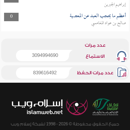
إبراهيم الجبرين
أعظم ما يحجب العبد عن المعصية
0
صالح بن عواد المغامسي
عدد مرات
3094994690
الاستماع
عدد مرات الحفظ
839616492
جميع الحقوق محفوظة © 2026 - 1998 لشبكة إسلام ويب