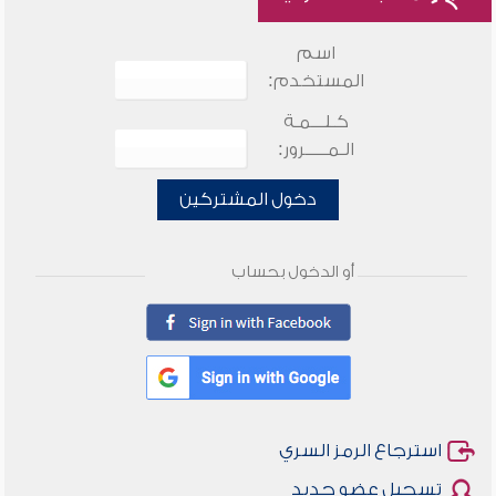
اسم
المستخدم:
كـلـــمـة
الـمـــــرور:
دخول المشتركين
أو الدخول بحساب
استرجاع الرمز السري
تسجيل عضو جديد