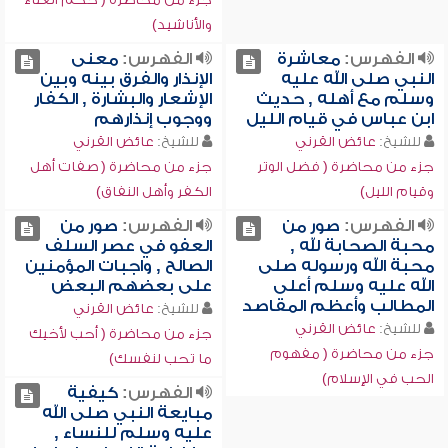
والأناشيد)
الفهرس:
معاشرة
الفهرس:
معنى
النبي صلى الله عليه
الإنذار والفرق بينه وبين
وسلم مع أهله , حديث
الإشعار والبشارة , الكفار
ابن عباس في قيام الليل
ووجوب إنذارهم
للشيخ:
عائض القرني
للشيخ:
عائض القرني
جزء من محاضرة ( فضل الوتر
جزء من محاضرة ( صفات أهل
وقيام الليل)
الكفر وأهل النفاق)
الفهرس:
صور من
الفهرس:
صور من
محبة الصحابة لله ,
العفو في عصر السلف
محبة الله ورسوله صلى
الصالح , واجبات المؤمنين
الله عليه وسلم أعلى
على بعضهم البعض
المطالب وأعظم المقاصد
للشيخ:
عائض القرني
للشيخ:
عائض القرني
جزء من محاضرة ( أحب لأخيك
جزء من محاضرة ( مفهوم
ما تحب لنفسك)
الحب في الإسلام)
الفهرس:
كيفية
مبايعة النبي صلى الله
عليه وسلم للنساء ,