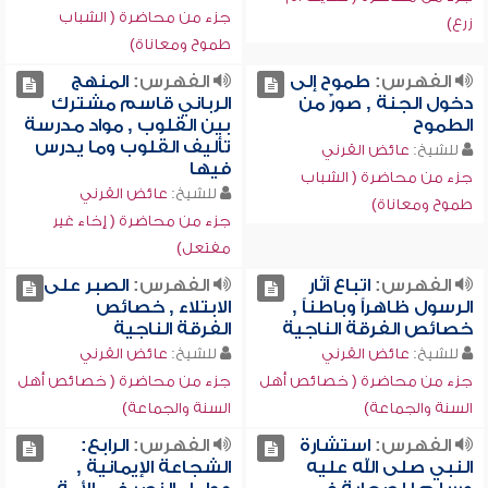
جزء من محاضرة ( الشباب
زرع)
طموح ومعاناة)
الفهرس:
طموح إلى
الفهرس:
المنهج
دخول الجنة , صورٌ من
الرباني قاسم مشترك
الطموح
بين القلوب , مواد مدرسة
تأليف القلوب وما يدرس
للشيخ:
عائض القرني
فيها
جزء من محاضرة ( الشباب
للشيخ:
عائض القرني
طموح ومعاناة)
جزء من محاضرة ( إخاء غير
مفتعل)
الفهرس:
اتباع آثار
الفهرس:
الصبر على
الرسول ظاهراً وباطناً ,
الابتلاء , خصائص
خصائص الفرقة الناجية
الفرقة الناجية
للشيخ:
عائض القرني
للشيخ:
عائض القرني
جزء من محاضرة ( خصائص أهل
جزء من محاضرة ( خصائص أهل
السنة والجماعة)
السنة والجماعة)
الفهرس:
استشارة
الفهرس:
الرابع:
النبي صلى الله عليه
الشجاعة الإيمانية ,