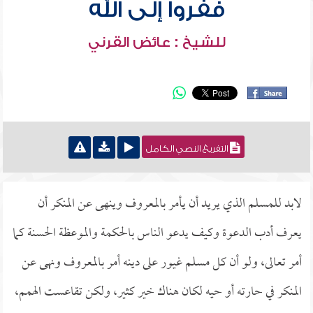
ففروا إلى الله
للشيخ : عائض القرني
التفريغ النصي الكامل
لابد للمسلم الذي يريد أن يأمر بالمعروف وينهى عن المنكر أن
يعرف أدب الدعوة وكيف يدعو الناس بالحكمة والموعظة الحسنة كما
أمر تعالى، ولو أن كل مسلم غيور على دينه أمر بالمعروف ونهى عن
المنكر في حارته أو حيه لكان هناك خير كثير، ولكن تقاعست الهمم،