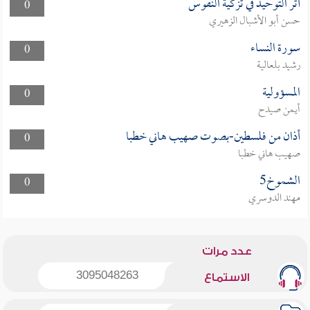
أثر التوحيد في تزكية النفوس
0
حسن أبو الأشبال الزهيري
سورة النساء
0
رشيد بلعالية
المسؤولية
0
أيمن صيدح
أذان من فلسطين-بصوت صهيب هاني خطبا
0
صهيب هاني خطبا
الشموخ5
0
مهند الدوسري
عدد مرات
3095048263
الاستماع