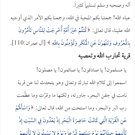
آله وصحبه وسلم تسليماً كثيراً.
عباد الله! جمعتنا بكم المحبة في الله، وجمعنا بكم الأمر الذي أوجبه
الله علينا، قال تعالى:
كُنْتُمْ خَيْرَ أُمَّةٍ أُخْرِجَتْ لِلنَّاسِ تَأْمُرُونَ
بِالْمَعْرُوفِ وَتَنْهَوْنَ عَنِ الْمُنْكَرِ وَتُؤْمِنُونَ بِاللَّهِ
[آل عمران:110].
قرية تحارب الله وتعصيه
يا مسلمون! يا صادقون! يا صائمون! يا مصلون!
اسمعوا إلى كلام الله تبارك وتعالى وهو يتحدث لنا عن قرية
نامت في جفن البحر، جاورته، ولكنها ما وقرَّت وما عظَّمت
رب البر والبحر، وما استحت من الله، قال تعالى:
وَاسْأَلْهُمْ
عَنِ الْقَرْيَةِ الَّتِي كَانَتْ حَاضِرَةَ الْبَحْرِ إِذْ يَعْدُونَ فِي السَّبْتِ إِذْ
تَأْتِيهِمْ حِيتَانُهُمْ يَوْمَ سَبْتِهِمْ شُرَّعاً وَيَوْمَ لا يَسْبِتُونَ لا تَأْتِيهِمْ