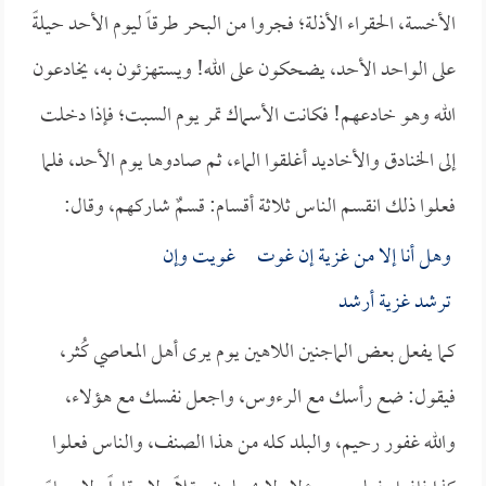
الأخسة، الحقراء الأذلة؛ فجروا من البحر طرقاً ليوم الأحد حيلةً
على الواحد الأحد، يضحكون على الله! ويستهزئون به، يخادعون
الله وهو خادعهم! فكانت الأسماك تمر يوم السبت؛ فإذا دخلت
إلى الخنادق والأخاديد أغلقوا الماء، ثم صادوها يوم الأحد، فلما
فعلوا ذلك انقسم الناس ثلاثة أقسام: قسمٌ شاركهم، وقال:
وهل أنا إلا من غزية إن غوت غويت وإن
ترشد غزية أرشد
كما يفعل بعض الماجنين اللاهين يوم يرى أهل المعاصي كُثر،
فيقول: ضع رأسك مع الرءوس، واجعل نفسك مع هؤلاء،
والله غفور رحيم، والبلد كله من هذا الصنف، والناس فعلوا