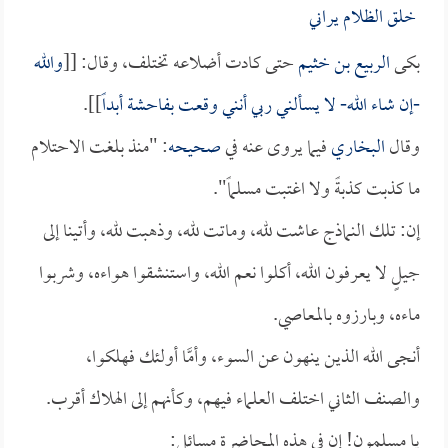
خلق الظلام يراني
بكى
الربيع بن خثيم
حتى كادت أضلاعه تختلف، وقال: [[
والله
-إن شاء الله- لا يسألني ربي أنني وقعت بفاحشة أبداً
]].
وقال
البخاري
فيما يروى عنه في
صحيحه
: "منذ بلغت الاحتلام
ما كذبت كذبةً ولا اغتبت مسلماً".
إن: تلك النماذج عاشت لله، وماتت لله، وذهبت لله، وأتينا إلى
جيلٍ لا يعرفون الله، أكلوا نعم الله، واستنشقوا هواءه، وشربوا
ماءه، وبارزوه بالمعاصي.
أنجى الله الذين ينهون عن السوء، وأمَّا أولئك فهلكوا،
والصنف الثاني اختلف العلماء فيهم، وكأنهم إلى الهلاك أقرب.
يا مسلمون! إن في هذه المحاضرة مسائل: