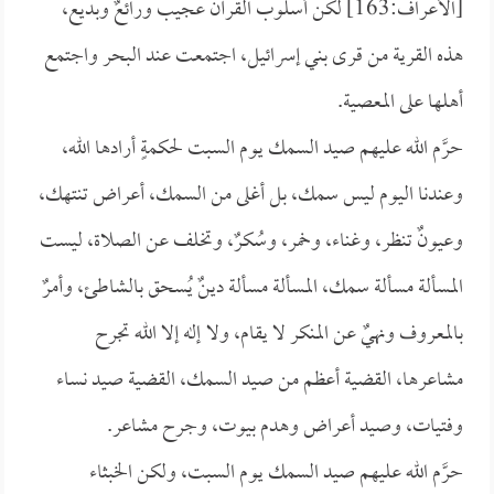
[الأعراف:163] لكن أسلوب القرآن عجيب ورائعٌ وبديع،
هذه القرية من قرى بني إسرائيل، اجتمعت عند البحر واجتمع
أهلها على المعصية.
حرَّم الله عليهم صيد السمك يوم السبت لحكمةٍ أرادها الله،
وعندنا اليوم ليس سمك، بل أغلى من السمك، أعراض تنتهك،
وعيونٌ تنظر، وغناء، وخمر، وسُكرٌ، وتخلف عن الصلاة، ليست
المسألة مسألة سمك، المسألة مسألة دينٌ يُسحق بالشاطئ، وأمرٌ
بالمعروف ونهيٌ عن المنكر لا يقام، ولا إله إلا الله تجرح
مشاعرها، القضية أعظم من صيد السمك، القضية صيد نساء
وفتيات، وصيد أعراض وهدم بيوت، وجرح مشاعر.
حرَّم الله عليهم صيد السمك يوم السبت، ولكن الخبثاء