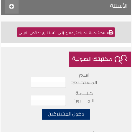
الأسئلة
نسخة نصية للطباعة , ففروا إلى الله للشيخ : عائض القرني
مكتبتك الصوتية
اسم
المستخدم:
كـلـــمـة
الـمـــــرور:
دخول المشتركين