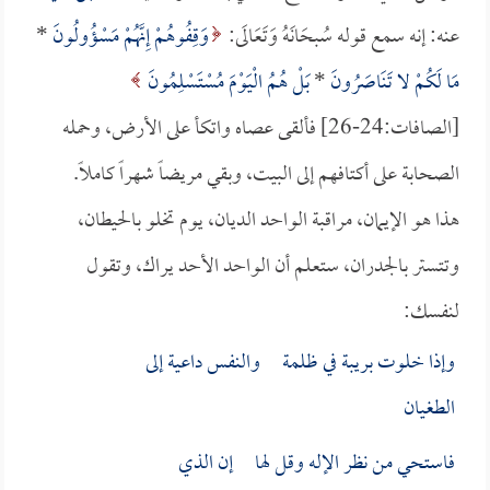
عنه: إنه سمع قوله سُبحَانَهُ وَتَعَالَى:
وَقِفُوهُمْ إِنَّهُمْ مَسْؤُولُونَ
*
مَا لَكُمْ لا تَنَاصَرُونَ
*
بَلْ هُمُ الْيَوْمَ مُسْتَسْلِمُونَ
[الصافات:24-26] فألقى عصاه واتكأ على الأرض، وحمله
الصحابة على أكتافهم إلى البيت، وبقي مريضاً شهراً كاملاً.
هذا هو الإيمان، مراقبة الواحد الديان، يوم تخلو بالحيطان،
وتتستر بالجدران، ستعلم أن الواحد الأحد يراك، وتقول
لنفسك:
وإذا خلوت بريبة في ظلمة والنفس داعية إلى
الطغيان
فاستحي من نظر الإله وقل لها إن الذي