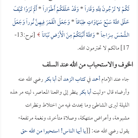
لَكُمْ لا تَرْجُونَ لِلَّهِ وَقَاراً
*
وَقَدْ خَلَقَكُمْ أَطْوَاراً
*
أَلَمْ تَرَوْا كَيْفَ
خَلَقَ اللَّهُ سَبْعَ سَمَاوَاتٍ طِبَاقاً
*
وَجَعَلَ الْقَمَرَ فِيهِنَّ نُوراً وَجَعَلَ
الشَّمْسَ سِرَاجاً
*
وَاللَّهُ أَنْبَتَكُمْ مِنَ الْأَرْضِ نَبَاتاً
[نوح:13-
17] مالكم لا تحترمون الله.
الخوف والاستحباب من الله عند السلف
جاء عند الإمام
أحمد
في
كتاب الزهد
أن
أبا بكر
رضي الله عنه
وأرضاه قال -وليت
أبا بكر
ينظر إلى واقعنا المعاصر، ليته مر هذه
الليلة ليرى الشاطئ وما يحدث فيه من اختلاط ونظرات
مشبوهة، وأعراض منتهكة، وصلاة متأخرة، ونغمة مرتفعة-
يقول رضي الله عنه: [[
يا أيها الناس! استحيوا من الله حق