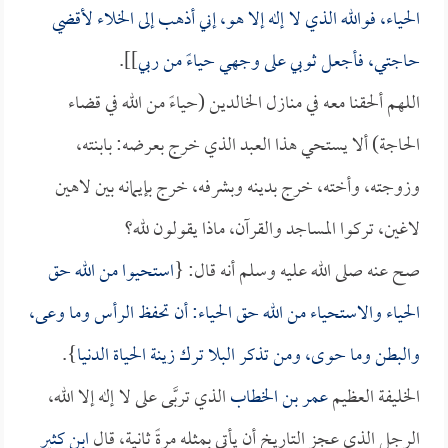
الحياء، فوالله الذي لا إله إلا هو، إني أذهب إلى الخلاء لأقضي
حاجتي، فأجعل ثوبي على وجهي حياءً من ربي
]].
اللهم ألحقنا معه في منازل الخالدين (حياءً من الله في قضاء
الحاجة) ألا يستحي هذا العبد الذي خرج بعرضه: بابنته،
وزوجته، وأخته، خرج بدينه وبشرفه، خرج بإيمانه بين لاهين
لاغين، تركوا المساجد والقرآن، ماذا يقولون لله؟
صح عنه صلى الله عليه وسلم أنه قال: {
استحيوا من الله حق
الحياء والاستحياء من الله حق الحياء: أن تحفظ الرأس وما وعى،
والبطن وما حوى، ومن تذكر البلا ترك زينة الحياة الدنيا
}.
الخليفة العظيم
عمر بن الخطاب
الذي تربَّى على لا إله إلا الله،
الرجل الذي عجز التاريخ أن يأتي بمثله مرةً ثانية، قال
ابن كثير