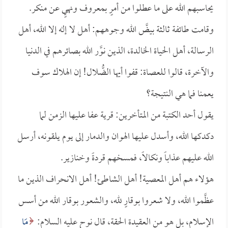
يحاسبهم الله على ما عطلوا من أمرٍ بمعروف ونهيٍ عن منكر.
وقامت طائفة ثالثة بيضَّ الله وجوههم: أهل لا إله إلا الله، أهل
الرسالة، أهل الحياة الخالدة، الذين نوَّر الله بصائرهم في الدنيا
والآخرة، قالوا للعصاة: قفوا أيها الضُّلال! إن الهلاك سوف
يعمنا فما هي النتيجة؟
يقول أحد الكتبة من المتأخرين: قرية عفا عليها الزمن لما
دكدكها الله، وأسدل عليها الهوان والدمار إلى يوم يلقونه، أرسل
الله عليهم عذاباً ونكالاً، فمسخهم قردةً وخنازير.
هؤلاء هم أهل المعصية! أهل الشاطئ! أهل الانحراف الذين ما
عظَّموا الله، ولا شعروا بوقارٍ لله، والشعور بوقار الله من أسس
الإسلام، بل هو من العقيدة الحقة، قال نوح عليه السلام:
مَا