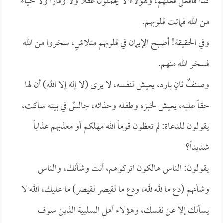
كذا فافعل فعلهم، وهؤلاء لا يحملون عقلاً ولا وقاراً ولا حياءً
من الله فماتت قلوبهم.
وفي الحقيقة! أصبح الإيمان في قلوبهم متلاشٍ، سخروا من الله
فسخر الله منهم.
وصنفٌ ثانٍ بارد، يعيش لنفسه، لا يرى (لا إله إلا الله) أن لها
حقاً عليه، يعيش لخبزه وطفله وحذائه، جالسٌ في بيته ساكت،
يقولون للدعاة: لم تعظون قوماً الله مهلكم أو معذبهم عذاباً
شديداً؟
يقولون: الناس هالكون اتركوهم، أنت وشأنك، والناس
وشأنهم (دع ما لله لله، ودع ما لقيصر لقيصر) ما عليك، الله لا
يسألك إلا عن نفسك، وهؤلاء أهل السلبية الذين سوف