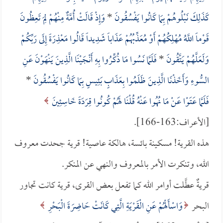
كَذَلِكَ نَبْلُوهُمْ بِمَا كَانُوا يَفْسُقُونَ
*
وَإِذْ قَالَتْ أُمَّةٌ مِنْهُمْ لِمَ تَعِظُونَ
قَوْماً اللَّهُ مُهْلِكُهُمْ أَوْ مُعَذِّبُهُمْ عَذَاباً شَدِيداً قَالُوا مَعْذِرَةً إِلَى رَبِّكُمْ
وَلَعَلَّهُمْ يَتَّقُونَ
*
فَلَمَّا نَسُوا مَا ذُكِّرُوا بِهِ أَنْجَيْنَا الَّذِينَ يَنْهَوْنَ عَنِ
السُّوءِ وَأَخَذْنَا الَّذِينَ ظَلَمُوا بِعَذَابٍ بَئِيسٍ بِمَا كَانُوا يَفْسُقُونَ
*
فَلَمَّا عَتَوْا عَنْ مَا نُهُوا عَنْهُ قُلْنَا لَهُمْ كُونُوا قِرَدَةً خَاسِئِينَ
[الأعراف:163-166].
هذه القرية! مسكينة بائسة، هالكة عاصية! قرية جحدت معروف
الله، وتنكرت الأمر بالمعروف والنهي عن المنكر.
قريةٌ عطَّلت أوامر الله كما تفعل بعض القرى، قرية كانت تجاور
البحر
وَاسْأَلْهُمْ عَنِ الْقَرْيَةِ الَّتِي كَانَتْ حَاضِرَةَ الْبَحْرِ