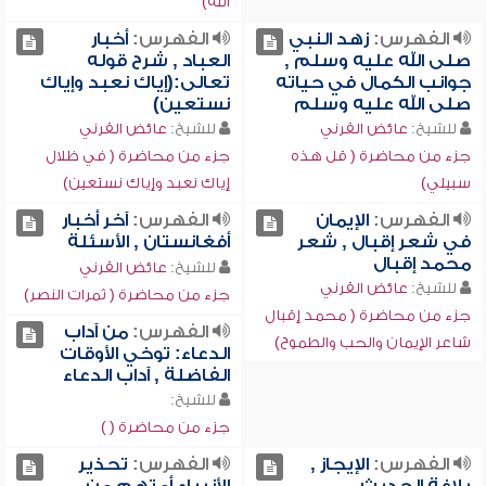
الله)
الفهرس:
زهد النبي
الفهرس:
أخبار
صلى الله عليه وسلم ,
العباد , شرح قوله
جوانب الكمال في حياته
تعالى:(إياك نعبد وإياك
صلى الله عليه وسلم
نستعين)
للشيخ:
عائض القرني
للشيخ:
عائض القرني
جزء من محاضرة ( قل هذه
جزء من محاضرة ( في ظلال
سبيلي)
إياك نعبد وإياك نستعين)
الفهرس:
الإيمان
الفهرس:
آخر أخبار
في شعر إقبال , شعر
أفغانستان , الأسئلة
محمد إقبال
للشيخ:
عائض القرني
للشيخ:
عائض القرني
جزء من محاضرة ( ثمرات النصر)
جزء من محاضرة ( محمد إقبال
الفهرس:
من آداب
شاعر الإيمان والحب والطموح)
الدعاء: توخي الأوقات
الفاضلة , آداب الدعاء
للشيخ:
جزء من محاضرة ( )
الفهرس:
الإيجاز ,
الفهرس:
تحذير