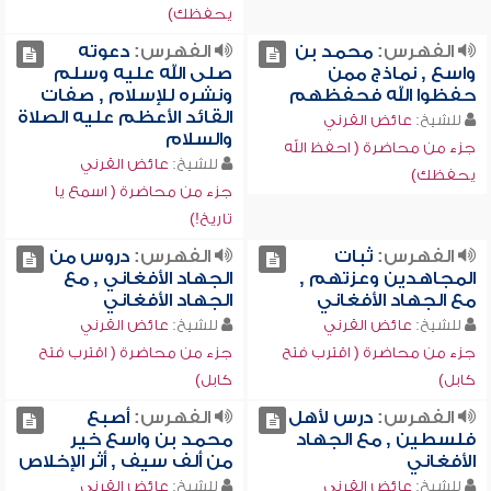
يحفظك)
الفهرس:
محمد بن
الفهرس:
دعوته
واسع , نماذج ممن
صلى الله عليه وسلم
حفظوا الله فحفظهم
ونشره للإسلام , صفات
القائد الأعظم عليه الصلاة
للشيخ:
عائض القرني
والسلام
جزء من محاضرة ( احفظ الله
للشيخ:
عائض القرني
يحفظك)
جزء من محاضرة ( اسمع يا
تاريخ!)
الفهرس:
ثبات
الفهرس:
دروس من
المجاهدين وعزتهم ,
الجهاد الأفغاني , مع
مع الجهاد الأفغاني
الجهاد الأفغاني
للشيخ:
عائض القرني
للشيخ:
عائض القرني
جزء من محاضرة ( اقترب فتح
جزء من محاضرة ( اقترب فتح
كابل)
كابل)
الفهرس:
درس لأهل
الفهرس:
أصبع
فلسطين , مع الجهاد
محمد بن واسع خير
الأفغاني
من ألف سيف , أثر الإخلاص
للشيخ:
عائض القرني
للشيخ:
عائض القرني