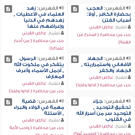
الفهرس:
العجب
الفهرس:
زهد
بحضارة الكافر , أولاً:
العلماء في الأعطيات ,
أسباب الفتن
زهدهم في الدنيا
وإعراضهم عنها
للشيخ:
عائض القرني
للشيخ:
عائض القرني
جزء من محاضرة ( المخرج من
جزء من محاضرة ( من أخبار
الفتنة)
علمائنا)
الفهرس:
الجهاد
الفهرس:
الرسول
الأفغاني واستمراريته ,
يتفكر في ملكوت الله
الجهاد والكفر
, أجمل الأسماء وأعرف
المعارف
للشيخ:
عائض القرني
للشيخ:
عائض القرني
جزء من محاضرة ( قالوا وقلنا)
جزء من محاضرة ( قالوا وقلنا)
الفهرس:
جزاء
الفهرس:
قضية
تحقيق التوحيد ,
مهمة في الولاء والبراء
التوحيد سر من أسرار الله
, الأسئلة
في القلوب
للشيخ:
عائض القرني
للشيخ:
عائض القرني
جزء من محاضرة ( واجب الأمة
جزء من محاضرة ( التوحيد أولاً!)