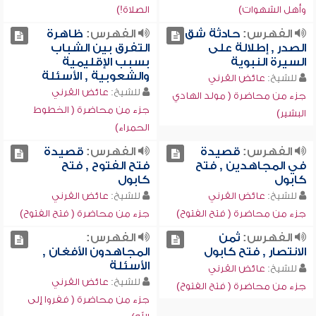
وأهل الشهوات)
الصلاة!)
الفهرس:
حادثة شق
الفهرس:
ظاهرة
الصدر , إطلالة على
التفرق بين الشباب
السيرة النبوية
بسبب الإقليمية
والشعوبية , الأسئلة
للشيخ:
عائض القرني
للشيخ:
عائض القرني
جزء من محاضرة ( مولد الهادي
جزء من محاضرة ( الخطوط
البشير)
الحمراء)
الفهرس:
قصيدة
الفهرس:
قصيدة
في المجاهدين , فتح
فتح الفتوح , فتح
كابول
كابول
للشيخ:
عائض القرني
للشيخ:
عائض القرني
جزء من محاضرة ( فتح الفتوح)
جزء من محاضرة ( فتح الفتوح)
الفهرس:
ثمن
الفهرس:
الانتصار , فتح كابول
المجاهدون الأفغان ,
الأسئلة
للشيخ:
عائض القرني
للشيخ:
عائض القرني
جزء من محاضرة ( فتح الفتوح)
جزء من محاضرة ( ففروا إلى