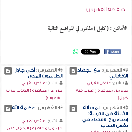
صفحة الفهرس
الأماكن : ( كابل ) مذكور في المواضع التالية
الفهرس:
مع الجهاد
الفهرس:
أخي جاوز
الأفغاني
الظالمون المدى
للشيخ:
عائض القرني
للشيخ:
عائض القرني
جزء من محاضرة ( اقترب فتح
جزء من محاضرة ( الذنوب خراب
كابل)
الشعوب)
الفهرس:
المسألة
الفهرس:
عظمة الله
الثالثة في التربية:
إحياء روح الاقتداء في
للشيخ:
عائض القرني
نفس الشاب
جزء من محاضرة ( الرحمن على