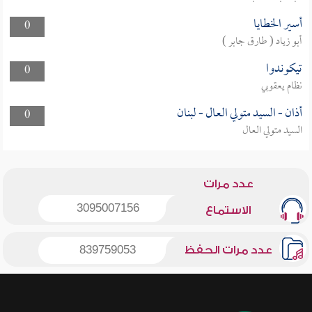
أسير الخطايا
0
أبو زياد ( طارق جابر )
تيكوندوا
0
نظام يعقوبي
أذان - السيد متولي العال - لبنان
0
السيد متولي العال
عدد مرات
3095007156
الاستماع
عدد مرات الحفظ
839759053