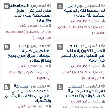
الفهرس:
جزاء من
الفهرس:
المحافظة
لم يحفظ الله , الوصية
على الفرائض , طرق
بحفظ الله تعالى
المحافظة على الدين
والإيمان
للشيخ:
عائض القرني
للشيخ:
عائض القرني
جزء من محاضرة ( نداء من نادي
جزء من محاضرة ( كيف نحافظ
الشهيد)
على الإيمان)
الفهرس:
الثالث:
الفهرس:
إرعاب
القتال لتكون راية الله
العالم من كلمة
هي العليا , عوامل النصر
الجهاد , طرق أخرى يذبح
في الأمة
بها الإسلام
للشيخ:
عائض القرني
للشيخ:
عائض القرني
جزء من محاضرة ( من عوامل
جزء من محاضرة ( كيف يذبح
النصر والهزيمة)
الإسلام؟)
الفهرس:
الخطاب
الفهرس:
مشاركة
للأمة جمعاء , خاتمة
الدكتور: ظافر بن علي
فيها فوائد وتنبيهات
القرني , مداخلات المشايخ
والشعراء
للشيخ:
عائض القرني
للشيخ:
عائض القرني
جزء من محاضرة ( كيف يذبح