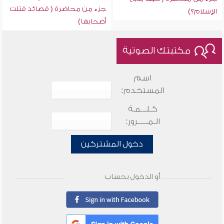
جزء من محاضرة ( قصائد قتلت
الإسلام؟)
أصحابها)
مكتبتك الصوتية
اسم
المستخدم:
كـلـــمـة
الـمـــــرور:
دخول المشتركين
أو الدخول بحساب