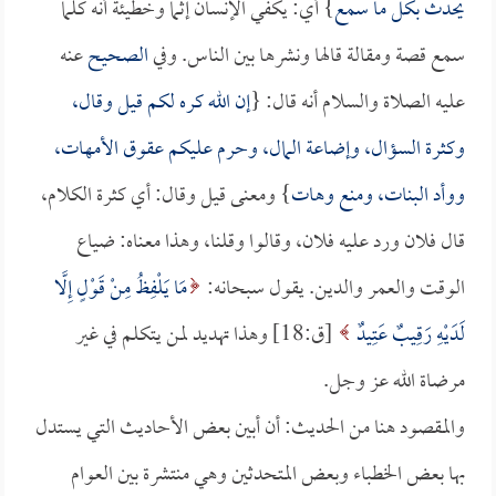
يحدث بكل ما سمع
} أي: يكفي الإنسان إثماً وخطيئة أنه كلما
سمع قصة ومقالة قالها ونشرها بين الناس. وفي
الصحيح
عنه
عليه الصلاة والسلام أنه قال: {
إن الله كره لكم قيل وقال،
وكثرة السؤال، وإضاعة المال، وحرم عليكم عقوق الأمهات،
ووأد البنات، ومنع وهات
} ومعنى قيل وقال: أي كثرة الكلام،
قال فلان ورد عليه فلان، وقالوا وقلنا، وهذا معناه: ضياع
الوقت والعمر والدين. يقول سبحانه:
مَا يَلْفِظُ مِنْ قَوْلٍ إِلَّا
لَدَيْهِ رَقِيبٌ عَتِيدٌ
[ق:18] وهذا تهديد لمن يتكلم في غير
مرضاة الله عز وجل.
والمقصود هنا من الحديث: أن أبين بعض الأحاديث التي يستدل
بها بعض الخطباء وبعض المتحدثين وهي منتشرة بين العوام