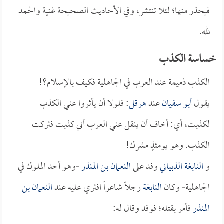
فيحذر منها؛ لئلا تنتشر، وفي الأحاديث الصحيحة غنية والحمد
لله.
خساسة الكذب
الكذب ذميمة عند العرب في الجاهلية فكيف بالإسلام؟!
يقول
أبو سفيان
عند
هرقل
: فلولا أن يأثروا عني الكذب
لكذبت، أي: أخاف أن ينقل عني العرب أني كذبت فتركت
الكذب. وهو يومئذٍ مشرك!
و
النابغة الذبياني
وفد على
النعمان بن المنذر
-وهو أحد الملوك في
الجاهلية- وكان
النابغة
رجلاً شاعراً افتري عليه عند
النعمان بن
المنذر
فأمر بقتله؛ فوفد وقال له: