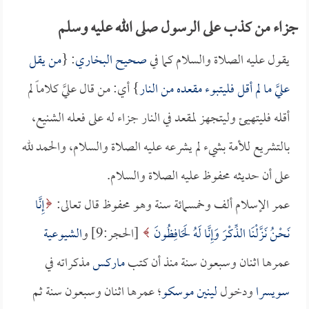
جزاء من كذب على الرسول صلى الله عليه وسلم
يقول عليه الصلاة والسلام كما في
صحيح البخاري
: {
من يقل
عليَّ ما لم أقل فليتبوء مقعده من النار
} أي: من قال عليَّ كلاماً لم
أقله فليتهيئ وليتجهز لمقعد في النار جزاء له على فعله الشنيع،
بالتشريع للأمة بشيء لم يشرعه عليه الصلاة والسلام، والحمد لله
على أن حديثه محفوظ عليه الصلاة والسلام.
عمر الإسلام ألف وخمسمائة سنة وهو محفوظ قال تعالى:
إِنَّا
نَحْنُ نَزَّلْنَا الذِّكْرَ وَإِنَّا لَهُ لَحَافِظُونَ
[الحجر:9] و
الشيوعية
عمرها اثنان وسبعون سنة منذ أن كتب
ماركس
مذكراته في
سويسرا
ودخول
لينين
موسكو
؛ عمرها اثنان وسبعون سنة ثم