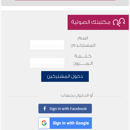
مكتبتك الصوتية
اسم
المستخدم:
كـلـــمـة
الـمـــــرور:
دخول المشتركين
أو الدخول بحساب