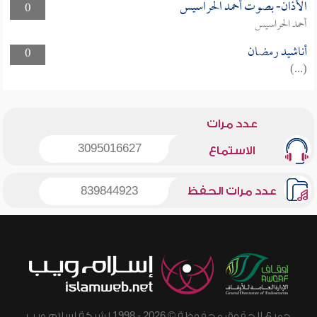
الأذان- بصوت أحمد الحراسيس
0
أحمد الحراسيس
أناشيد رمضان
0
(...)
عدد مرات
3095016627
الاستماع
عدد مرات الحفظ
839844923
جميع الحقوق محفوظة © 2026 - 1998 لشبكة إسلام ويب