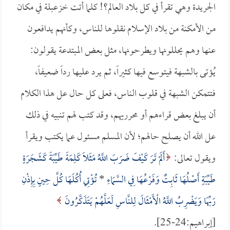
الجريدة وهي تقرأ في كل بلاد العالم؟! كلما أتت خزعبلة في مكان
من الأمكنة من بلاد الإسلام نقلوها للناس، وكأنهم يدافعون
عنها وهم يحللونها ويطرحونها، مثل بعض المبتدعة يقولون:
يُؤتى بالشبهة فيتوسع فيها كثيراً، ثم يرد عليها رداً ضعيفاً،
فتتمكن الشبهة في قلوب الناس، فعلى كل حال عل هذا الكلام
أن يبلغ بعض قراءهم أو محرريهم، وقد كتب لهم تنبيه في ذلك
عل الله أن يصلح حالهم؛ لأن المسلم مسئول عما يكتب ويقرأ
ويقول تعالى:
أَلَمْ تَرَ كَيْفَ ضَرَبَ اللَّهُ مَثَلاً كَلِمَةً طَيِّبَةً كَشَجَرَةٍ
طَيِّبَةٍ أَصْلُهَا ثَابِتٌ وَفَرْعُهَا فِي السَّمَاءِ
*
تُؤْتِي أُكُلَهَا كُلَّ حِينٍ بِإِذْنِ
رَبِّهَا وَيَضْرِبُ اللَّهُ الْأَمْثَالَ لِلنَّاسِ لَعَلَّهُمْ يَتَذَكَّرُونَ
[إبراهيم:24-25].