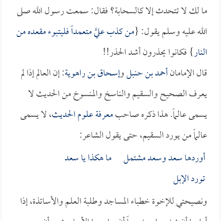
ما لك لا تتحدث إلا كالسحابة؟ فقال: سمعت رسول الله صلى
الله عليه وسلم يقول: {
من كذب عليَّ متعمداً فليتبوء مقعده من
النار
} فكانوا يحذرون أشد الحذر!!
قال الإمامان
أحمد بن حنبل
و
إسحاق بن راهوية
: إن العالم إذا لم
يعرف الصحيح والسقيم والناسخ والمنسوخ من الحديث لا
يسمى عالماً. هذا ذكره صاحب
معرفة علوم الحديث
، لا يسمى
عالماً من يورد السقيم، حتى يقول الشاعر:
أوردها سعد وسعد مشتمل ما هكذا يا سعد
تورد الإبل
ونصيحتي للإخوة خطباء المساجد وطلبة العلم والأساتذة، إذا