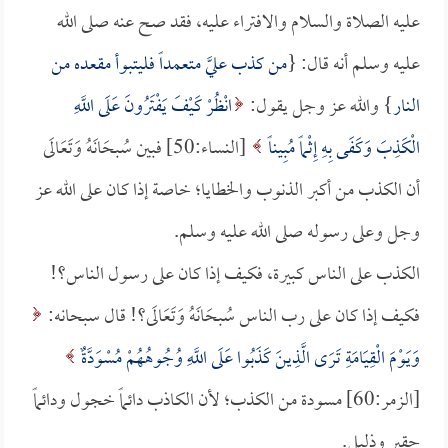
عليه الصلاة والسلام والافتراء عليه، فقد صح عنه صلى الله
عليه وسلم أنه قال: {
من كذب عليَّ متعمداً فليتبوأ مقعده من
النار
} والله عز وجل يقول:
انْظُرْ كَيْفَ يَفْتَرُونَ عَلَى اللَّهِ
الْكَذِبَ وَكَفَى بِهِ إِثْماً مُبِيناً
[النساء:50] فبين سُبحَانَهُ وَتَعَالَى
أن الكذب من أكبر الذنوب والخطايا؛ خاصة إذا كان على الله عز
وجل وعلى رسوله صلى الله عليه وسلم.
الكذب على الناس كبيرة، فكيف إذا كان على رسول الناس؟!
فكيف إذا كان على رب الناس سُبحَانَهُ وَتَعَالَى؟! قال سبحانه:
وَيَوْمَ الْقِيَامَةِ تَرَى الَّذِينَ كَذَبُوا عَلَى اللَّهِ وُجُوهُهُمْ مُسْوَدَّةٌ
[الزمر:60] مسودة من الكذب؛ لأن الكاذب دائماً خجول ودائماً
حقير وذليل.