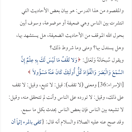
والمقصود من هذا الدرس: هو بيان بعض الأحاديث التي
انتشرت بين الناس وهي ضعيفة أو موضوعة، وسوف أبين
بحول الله الموقف من الأحاديث الضعيفة، هل يستشهد بها،
وهل يستدل بها؟ ومتى وما شروط ذلك؟
ويقول سُبحَانَهُ وَتَعَالَى:
وَلا تَقْفُ مَا لَيْسَ لَكَ بِهِ عِلْمٌ إِنَّ
السَّمْعَ وَالْبَصَرَ وَالْفُؤَادَ كُلُّ أُولَئِكَ كَانَ عَنْهُ مَسْؤُولاً
[الإسراء:36] ومعنى (لا تقف): قيل: لا تتبع، وقيل: لا تقف
على ذلك، وقيل: لا تورده على الناس وأنت لم تتحقق منه، وقيل:
لا تشيعه بين الناس فإن بعض الناس يحدث بكل ما سمع.
وقد صح عنه عليه الصلاة والسلام أنه قال: {
كفى بالمرء إثماً أن