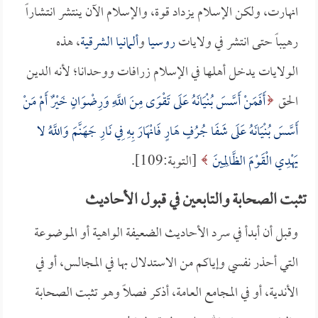
انهارت، ولكن الإسلام يزداد قوة، والإسلام الآن ينتشر انتشاراً
رهيباً حتى انتشر في ولايات
روسيا
و
ألمانيا الشرقية
، هذه
الولايات يدخل أهلها في الإسلام زرافات ووحدانا؛ لأنه الدين
الحق
أَفَمَنْ أَسَّسَ بُنْيَانَهُ عَلَى تَقْوَى مِنَ اللَّهِ وَرِضْوَانٍ خَيْرٌ أَمْ مَنْ
أَسَّسَ بُنْيَانَهُ عَلَى شَفَا جُرُفٍ هَارٍ فَانْهَارَ بِهِ فِي نَارِ جَهَنَّمَ وَاللَّهُ لا
يَهْدِي الْقَوْمَ الظَّالِمِينَ
[التوبة:109].
تثبت الصحابة والتابعين في قبول الأحاديث
وقبل أن أبدأ في سرد الأحاديث الضعيفة الواهية أو الموضوعة
التي أحذر نفسي وإياكم من الاستدلال بها في المجالس، أو في
الأندية، أو في المجامع العامة، أذكر فصلاً وهو تثبت الصحابة