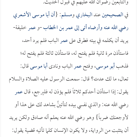
والتابعين رضوان الله عليهم في قبول الحديث.
في
الصحيحين
عند
البخاري
و
مسلم
: {
أن
أبا موسى الأشعري
رضي الله عنه وأرضاه أتى إلى
عمر بن الخطاب
-و
عمر
خليفة-
يريد أن يكلمه في بيته فطرق على
عمر
الباب فلم يرد أحد،
فاستأذن مرة ثانية فلم يفتح له، فاستأذن ثالثة فلم يفتح له؛
فذهب
أبو موسى
، وفتح
عمر
الباب ونادى
أبا موسى
قال:
تعال، ما لك عدت؟ قال: سمعت الرسول عليه الصلاة والسلام
يقول: إذا استأذن أحدكم ثلاثاً فلم يؤذن له فليرجع، قال
عمر
رضي الله عنه: والذي نفسي بيده لتأتينَّ بشاهد لك على هذا أو
لأوجعنك ضرباً} وهو رضي الله عنه يعلم أنه صادق ولكن يريد
أن يتثبت من الرواية، ولا يكون الإنسان كلما تأتيه قضية يقول: