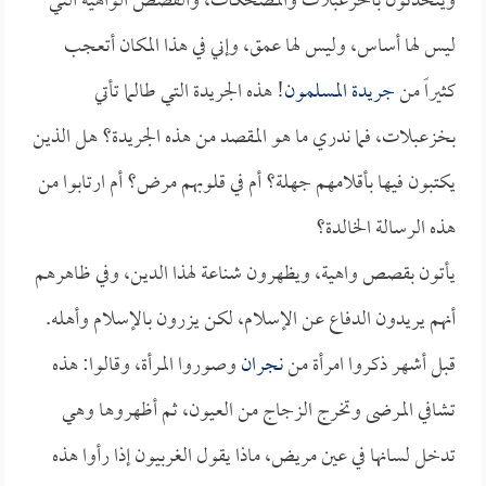
ويتحدثون بالخزعبلات والمضحكات، والقصص الواهية التي
ليس لها أساس، وليس لها عمق، وإني في هذا المكان أتعجب
كثيراً من
جريدة المسلمون
! هذه الجريدة التي طالما تأتي
بخزعبلات، فما ندري ما هو المقصد من هذه الجريدة؟ هل الذين
يكتبون فيها بأقلامهم جهلة؟ أم في قلوبهم مرض؟ أم ارتابوا من
هذه الرسالة الخالدة؟
يأتون بقصص واهية، ويظهرون شناعة لهذا الدين، وفي ظاهرهم
أنهم يريدون الدفاع عن الإسلام، لكن يزرون بالإسلام وأهله.
قبل أشهر ذكروا امرأة من
نجران
وصوروا المرأة، وقالوا: هذه
تشافي المرضى وتخرج الزجاج من العيون، ثم أظهروها وهي
تدخل لسانها في عين مريض، ماذا يقول الغربيون إذا رأوا هذه