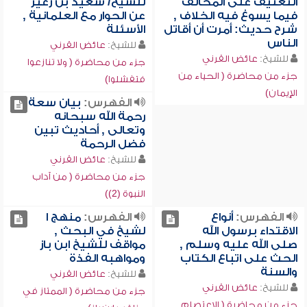
التعنيف على المخالف
للشيخ/ سعيد بن زعير
فيما يسوغ فيه الخلاف ,
عن الحوار مع العلمانية ,
شرح حديث: أمرت أن أقاتل
الأسئلة
الناس
للشيخ:
عائض القرني
للشيخ:
عائض القرني
جزء من محاضرة ( ولا تنازعوا
جزء من محاضرة ( الحياء من
فتفشلوا)
الإيمان)
الفهرس:
بيان سعة
رحمة الله سبحانه
وتعالى , أحاديث تبين
فضل الرحمة
للشيخ:
عائض القرني
جزء من محاضرة ( من آداب
النبوة (2))
الفهرس:
أنواع
الفهرس:
منهج ا
الاقتداء برسول الله
لشيخ في البحث ,
صلى الله عليه وسلم ,
مواقف للشيخ ابن باز
الحث على اتباع الكتاب
ومواهبه الفذة
والسنة
للشيخ:
عائض القرني
للشيخ:
عائض القرني
جزء من محاضرة ( الممتاز في
جزء من محاضرة ( الاعتصام