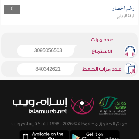
رغم الحصار
0
فرقة الروابي
عدد مرات
3095056503
الاستماع
عدد مرات الحفظ
840342621
جميع الحقوق محفوظة © 2026 - 1998 لشبكة إسلام ويب