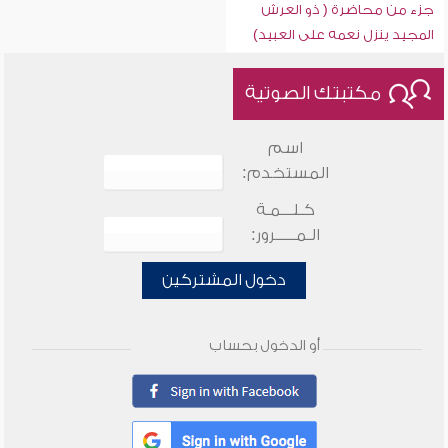
جزء من محاضرة ( ذو العرش
المجيد ينزل نعمه على العبيد)
مكتبتك الصوتية
اسم
المستخدم:
كـلـــمـة
الـمـــــرور:
دخول المشتركين
أو الدخول بحساب